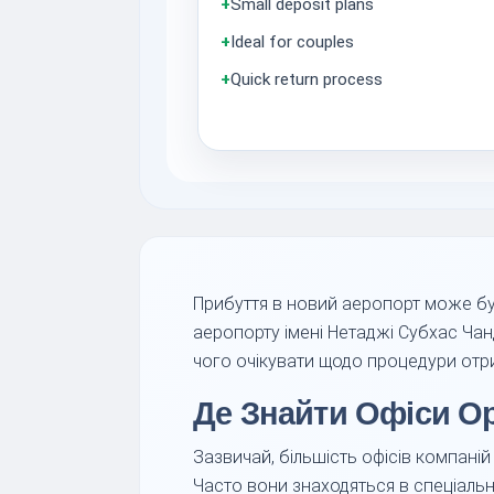
+
Small deposit plans
+
Ideal for couples
+
Quick return process
Прибуття в новий аеропорт може бу
аеропорту імені Нетаджі Субхас Чан
чого очікувати щодо процедури отрим
Де Знайти Офіси О
Зазвичай, більшість офісів компаній
Часто вони знаходяться в спеціальн