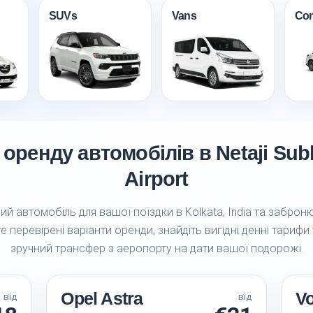
SUVs
Vans
Con
 оренду автомобілів в Netaji Su
Airport
й автомобіль для вашої поїздки в Kolkata, India та заброню
е перевірені варіанти оренди, знайдіть вигідні денні тарифи
зручний трансфер з аеропорту на дати вашої подорожі.
Opel Astra
V
від
від