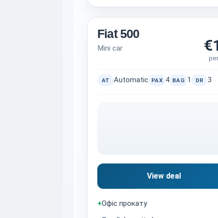
Fiat 500
€
Mini car
pe
Automatic
4
1
3
AT
PAX
BAG
DR
View deal
+
Офіс прокату