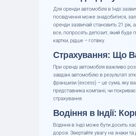
Для оренди автомобіля в Індії зазви
посвідчення може знадобитися, залеж
оренди зазвичай становить 21 рік, а
все, попросять депозит, який буде 
картки, рідше – готівку.
Страхування: Що В
При оренді автомобіля важливо розу
завдані автомобілю в результаті зіт
франшизи (excess) – це сума, яку в
представника компанії, чи покрива
страхування.
Водіння в Індії: Ко
Водіння в Індії може бути досить хао
дорозі. Звертайте увагу на знаки та