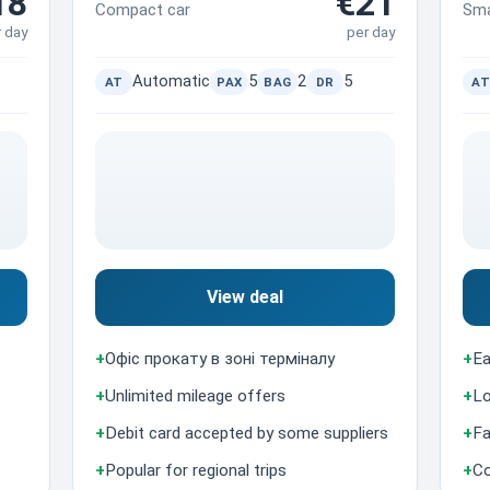
18
€21
Compact car
Sma
r day
per day
Automatic
5
2
5
AT
PAX
BAG
DR
AT
View deal
+
Офіс прокату в зоні терміналу
+
Ea
+
Unlimited mileage offers
+
Lo
+
Debit card accepted by some suppliers
+
Fa
+
Popular for regional trips
+
Co