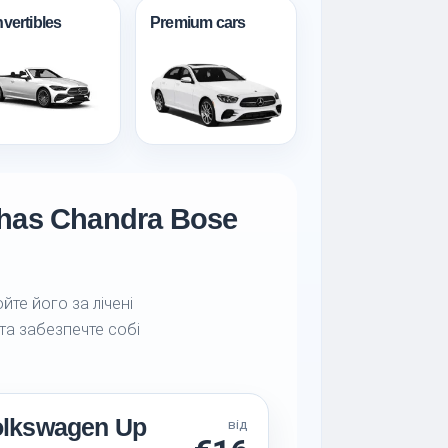
vertibles
Premium cars
bhas Chandra Bose
йте його за лічені
 та забезпечте собі
olkswagen Up
від