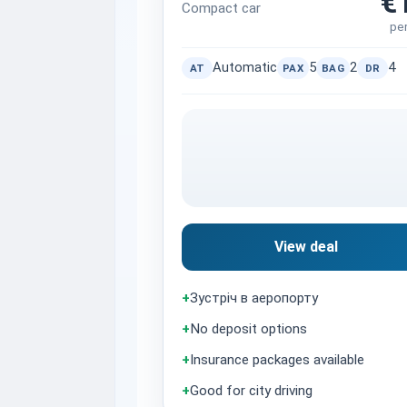
€
Compact car
pe
Automatic
5
2
4
AT
PAX
BAG
DR
View deal
+
Зустріч в аеропорту
+
No deposit options
+
Insurance packages available
+
Good for city driving