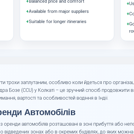
+
Balanced price and comfort
+
Us
+
Available from major suppliers
+
Co
+
Suitable for longer itineraries
+
Go
ro
ти трохи заплутаним, особливо коли йдеться про організац
дра Бозе (CCU) у Колкаті – це зручний спосіб продовжити 
ання, вартості та особливостей водіння в Індії.
ренди Автомобілів
 з оренди автомобілів розташовані в зоні прибуття або непо
о відведених зонах або в окремих будівлях, до яких можна д