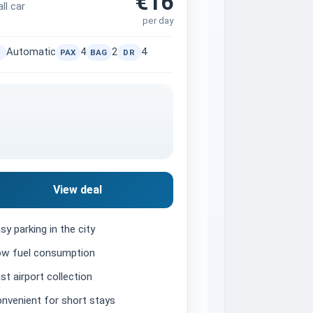
€16
ll car
per day
Automatic
4
2
4
PAX
BAG
DR
View deal
sy parking in the city
w fuel consumption
st airport collection
nvenient for short stays