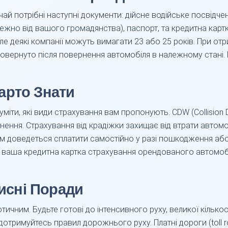
чай потрібні наступні документи: дійсне водійське посвідч
но від вашого громадянства), паспорт, та кредитна картка 
ле деякі компанії можуть вимагати 23 або 25 років. При от
повернуто після повернення автомобіля в належному стані.
арто Знати
міти, які види страхування вам пропонують. CDW (Collision
кнення. Страхування від крадіжки захищає від втрати автомо
ам доведеться сплатити самостійно у разі пошкодження або
є ваша кредитна картка страхування орендованого автомоб
рисні Поради
тичним. Будьте готові до інтенсивного руху, великої кількос
 дотримуйтесь правил дорожнього руху. Платні дороги (toll