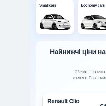
Small cars
Economy cars
Найнижчі ціни на
Оберіть правильни
хвилини. Порівняйт
Renault Clio