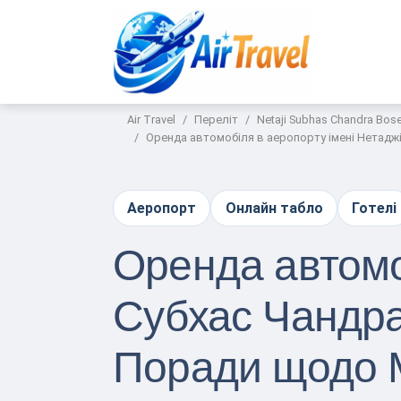
Air Travel
Переліт
Netaji Subhas Chandra Bose
Оренда автомобіля в аеропорту імені Нетаджі
Аеропорт
Онлайн табло
Готелі
Оренда автомо
Субхас Чандра 
Поради щодо М