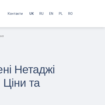
с
Контакти
UK
RU
EN
PL
RO
ння
ені Нетаджі
 Ціни та