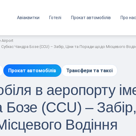
Авіаквитки
Готелі
Прокат автомобілів
Про на
 Airport
 Субхас Чандра Бозе (CCU) – Забір, Ціни та Поради щодо Місцевого Воді
Прокат автомобілів
Трансфери та таксі
біля в аеропорту ім
Бозе (CCU) – Забір,
ісцевого Водіння