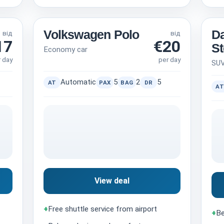
Volkswagen Polo
Da
від
від
17
€20
S
Economy car
r day
per day
SU
Automatic
5
2
5
AT
PAX
BAG
DR
AT
View deal
+
Free shuttle service from airport
+
Be