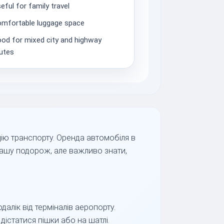
eful for family travel
mfortable luggage space
od for mixed city and highway
utes
ію транспорту. Оренда автомобіля в
вашу подорож, але важливо знати,
далік від терміналів аеропорту.
істатися пішки або на шатлі.