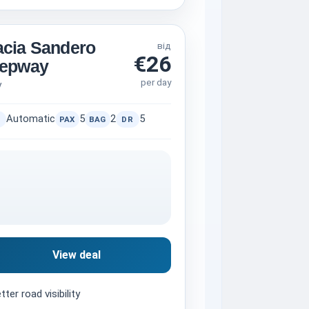
cia Sandero
від
€26
tepway
per day
V
Automatic
5
2
5
PAX
BAG
DR
View deal
tter road visibility