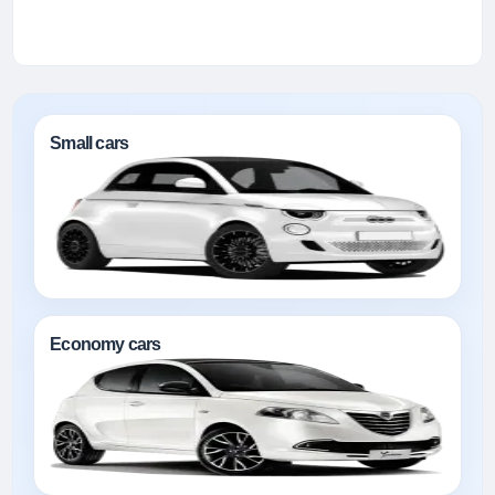
Small cars
Economy cars