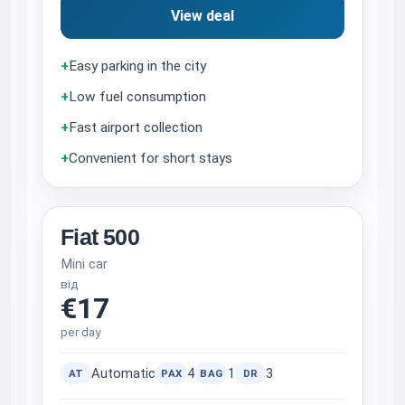
View deal
+
Easy parking in the city
+
Low fuel consumption
+
Fast airport collection
+
Convenient for short stays
Fiat 500
Mini car
від
€17
per day
Automatic
4
1
3
AT
PAX
BAG
DR