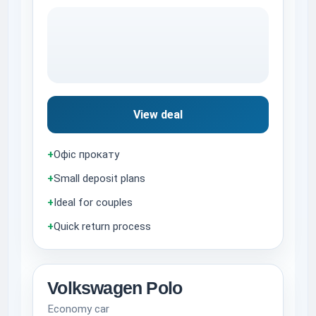
View deal
+
Офіс прокату
+
Small deposit plans
+
Ideal for couples
+
Quick return process
Volkswagen Polo
Economy car