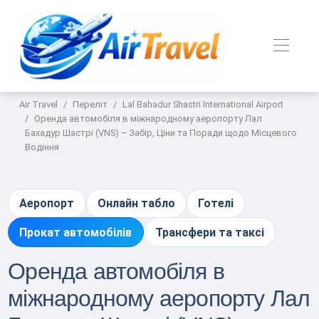
Air Travel
Переліт
Lal Bahadur Shastri International Airport
Оренда автомобіля в міжнародному аеропорту Лал
Бахадур Шастрі (VNS) – Забір, Ціни та Поради щодо Місцевого
Водіння
Аеропорт
Онлайн табло
Готелі
Прокат автомобілів
Трансфери та таксі
Оренда автомобіля в
міжнародному аеропорту Лал