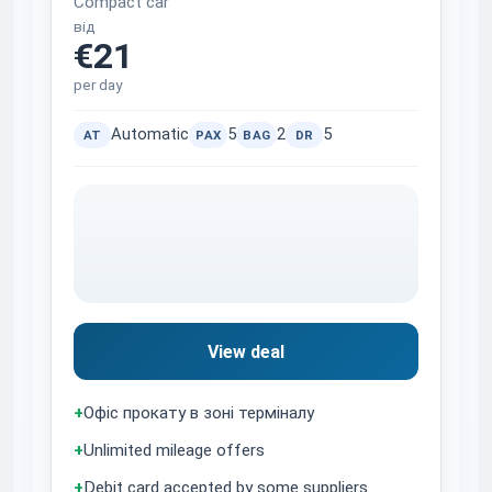
Compact car
від
€21
per day
Automatic
5
2
5
AT
PAX
BAG
DR
View deal
+
Офіс прокату в зоні терміналу
+
Unlimited mileage offers
+
Debit card accepted by some suppliers