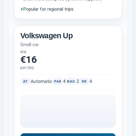
+
Popular for regional trips
Volkswagen Up
Small car
від
€16
per day
Automatic
4
2
4
AT
PAX
BAG
DR