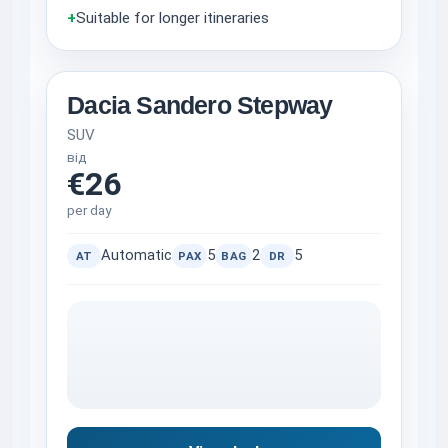
+
Suitable for longer itineraries
Dacia Sandero Stepway
SUV
від
€26
per day
Automatic
5
2
5
AT
PAX
BAG
DR