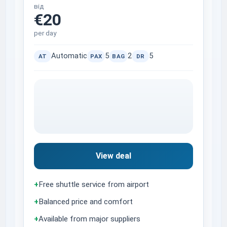
від
€20
per day
Automatic
5
2
5
AT
PAX
BAG
DR
View deal
+
Free shuttle service from airport
+
Balanced price and comfort
+
Available from major suppliers