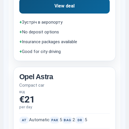
View deal
+
Зустріч в аеропорту
+
No deposit options
+
Insurance packages available
+
Good for city driving
Opel Astra
Compact car
від
€21
per day
Automatic
5
2
5
AT
PAX
BAG
DR