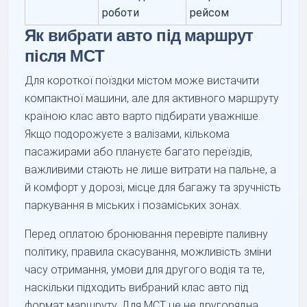
роботи
рейсом
Як вибрати авто під маршрут
після MCT
Для короткої поїздки містом може вистачити
компактної машини, але для активного маршруту
країною клас авто варто підбирати уважніше.
Якщо подорожуєте з валізами, кількома
пасажирами або плануєте багато переїздів,
важливими стають не лише витрати на пальне, а
й комфорт у дорозі, місце для багажу та зручність
паркування в міських і позаміських зонах.
Перед оплатою бронювання перевірте паливну
політику, правила скасування, можливість зміни
часу отримання, умови для другого водія та те,
наскільки підходить вибраний клас авто під
формат маршруту. Для MCT це не другорядна