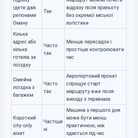
їдете далі
відразу після прильоту
Так
регіонами
без окремої міської
Оману
логістики
Кілька
адрес або
Менше пересадок і
Часто
кілька
простіше контролювати
так
готелів за
час
поїздку
Аеропортовий прокат
Сімейна
Часто
спрощує старт
поїздка з
так
маршруту вже після
багажем
виходу з термінала
Машина з першого дня
Короткий
може бути менш
Частіше
city-only
практичною, ніж
ні
візит
здається під час