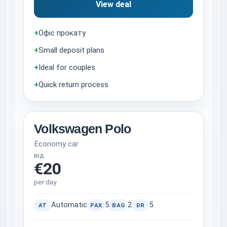
View deal
+
Офіс прокату
+
Small deposit plans
+
Ideal for couples
+
Quick return process
Volkswagen Polo
Economy car
від
€20
per day
Automatic
5
2
5
AT
PAX
BAG
DR