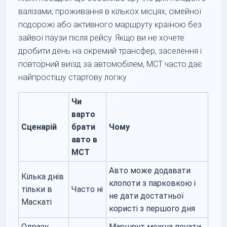
валізами, проживання в кількох місцях, сімейної
подорожі або активного маршруту країною без
зайвої паузи після рейсу. Якщо ви не хочете
дробити день на окремий трансфер, заселення і
повторний виїзд за автомобілем, MCT часто дає
найпростішу стартову логіку.
Чи
варто
Сценарій
брати
Чому
авто в
MCT
Авто може додавати
Кілька днів
клопоти з парковкою і
тільки в
Часто ні
не дати достатньої
Маскаті
користі з першого дня
Одразу
Маршрут можна почати