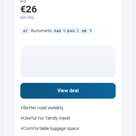
від
€26
per day
Automatic
5
2
5
AT
PAX
BAG
DR
View deal
+
Better road visibility
+
Useful for family travel
+
Comfortable luggage space