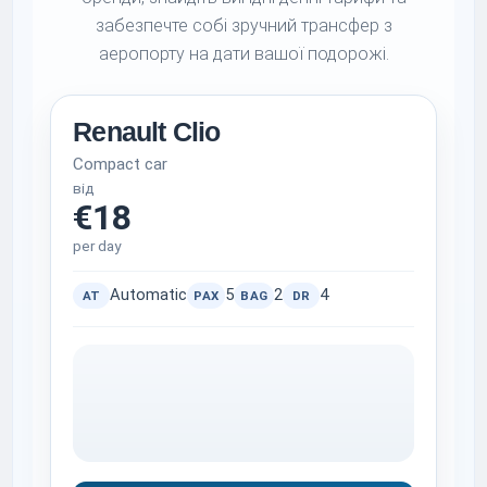
забезпечте собі зручний трансфер з
аеропорту на дати вашої подорожі.
Renault Clio
Compact car
від
€18
per day
Automatic
5
2
4
AT
PAX
BAG
DR