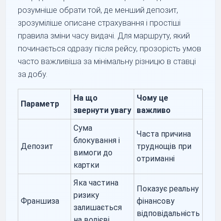
розумніше обрати той, де менший депозит,
зрозуміліше описане страхування і простіші
правила зміни часу видачі. Для маршруту, який
починається одразу після рейсу, прозорість умов
часто важливіша за мінімальну різницю в ставці
за добу.
На що
Чому це
Параметр
звернути увагу
важливо
Сума
Часта причина
блокування і
Депозит
труднощів при
вимоги до
отриманні
картки
Яка частина
Показує реальну
ризику
Франшиза
фінансову
залишається
відповідальність
на водієві