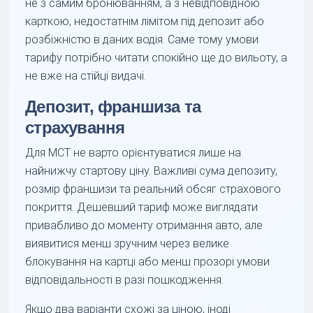
не з самим бронюванням, а з невідповідною
карткою, недостатнім лімітом під депозит або
розбіжністю в даних водія. Саме тому умови
тарифу потрібно читати спокійно ще до вильоту, а
не вже на стійці видачі.
Депозит, франшиза та
страхування
Для MCT не варто орієнтуватися лише на
найнижчу стартову ціну. Важливі сума депозиту,
розмір франшизи та реальний обсяг страхового
покриття. Дешевший тариф може виглядати
привабливо до моменту отримання авто, але
виявитися менш зручним через велике
блокування на картці або менш прозорі умови
відповідальності в разі пошкодження.
Якщо два варіанти схожі за ціною, іноді