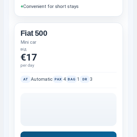
+
Convenient for short stays
Fiat 500
Mini car
від
€17
per day
Automatic
4
1
3
AT
PAX
BAG
DR