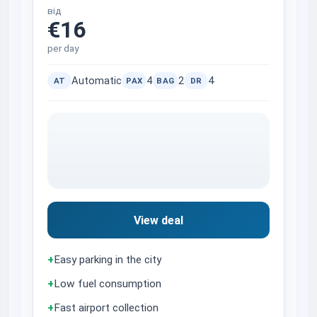
від
€16
per day
Automatic
4
2
4
AT
PAX
BAG
DR
View deal
+
Easy parking in the city
+
Low fuel consumption
+
Fast airport collection