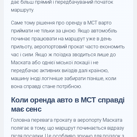
дає більш прямий і передбачуваний початок
маршруту.
Саме тому рішення про оренду в MCT варто
приймати не тільки за ціною. Якщо автомобіль
починає працювати на маршрут уже в день
прильоту, аеропортовий прокат часто економить
час і сили. Якщо ж поїздка зводиться лише до
Маската або однієї міської локації і не
передбачає активних виїздів далі країною,
машину іноді логічніше забирати пізніше, коли
вона справді стане потрібною.
Коли оренда авто в MCT справді
має сенс
Головна перевага прокату в аеропорту Маската
полягає в тому, що маршрут починається відразу
після посадки. Це особливо зручно для поїздок з