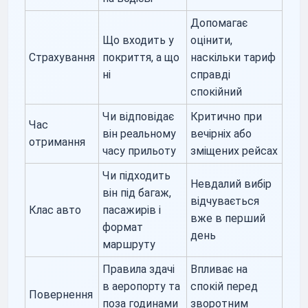
Допомагає
Що входить у
оцінити,
Страхування
покриття, а що
наскільки тариф
ні
справді
спокійний
Чи відповідає
Критично при
Час
він реальному
вечірніх або
отримання
часу прильоту
зміщених рейсах
Чи підходить
Невдалий вибір
він під багаж,
відчувається
Клас авто
пасажирів і
вже в перший
формат
день
маршруту
Правила здачі
Впливає на
в аеропорту та
спокій перед
Повернення
поза годинами
зворотним