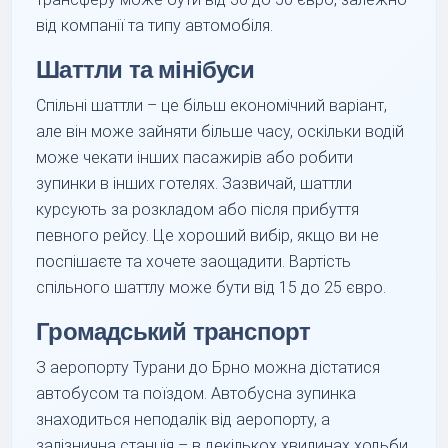
від компанії та типу автомобіля.
Шаттли та мінібуси
Спільні шаттли – це більш економічний варіант,
але він може зайняти більше часу, оскільки водій
може чекати інших пасажирів або робити
зупинки в інших готелях. Зазвичай, шаттли
курсують за розкладом або після прибуття
певного рейсу. Це хороший вибір, якщо ви не
поспішаєте та хочете заощадити. Вартість
спільного шаттлу може бути від 15 до 25 євро.
Громадський транспорт
З аеропорту Турани до Брно можна дістатися
автобусом та поїздом. Автобусна зупинка
знаходиться неподалік від аеропорту, а
залізнична станція – в декількох хвилинах ходьби.