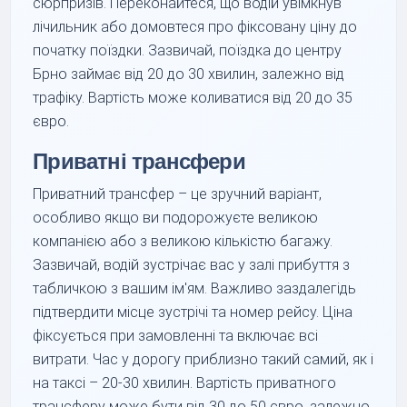
сюрпризів. Переконайтеся, що водій увімкнув
лічильник або домовтеся про фіксовану ціну до
початку поїздки. Зазвичай, поїздка до центру
Брно займає від 20 до 30 хвилин, залежно від
трафіку. Вартість може коливатися від 20 до 35
євро.
Приватні трансфери
Приватний трансфер – це зручний варіант,
особливо якщо ви подорожуєте великою
компанією або з великою кількістю багажу.
Зазвичай, водій зустрічає вас у залі прибуття з
табличкою з вашим ім'ям. Важливо заздалегідь
підтвердити місце зустрічі та номер рейсу. Ціна
фіксується при замовленні та включає всі
витрати. Час у дорогу приблизно такий самий, як і
на таксі – 20-30 хвилин. Вартість приватного
трансферу може бути від 30 до 50 євро, залежно