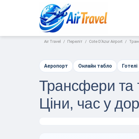
Air Travel
Переліт
Cote D'Azur Airport
Транс
Аеропорт
Онлайн табло
Готелі
Трансфери та т
Ціни, час у до