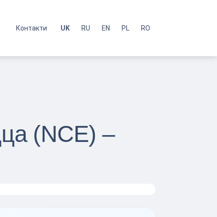
с
Контакти
UK
RU
EN
PL
RO
цца (NCE) –