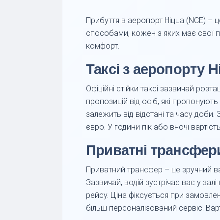
Прибуття в аеропорт Ніцца (NCE) –
способами, кожен з яких має свої п
комфорт.
Таксі з аеропорту Н
Офіційні стійки таксі зазвичай розт
пропозицій від осіб, які пропонуют
залежить від відстані та часу доби.
євро. У години пік або вночі вартіс
Приватні трансфер
Приватний трансфер – це зручний в
Зазвичай, водій зустрічає вас у зал
рейсу. Ціна фіксується при замовлен
більш персоналізований сервіс. Варт