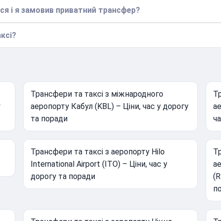
ся і я замовив приватний трансфер?
ксі?
Трансфери та таксі з міжнародного
Тр
у
аеропорту Кабул (KBL) – Ціни, час у дорогу
ае
та поради
ча
Трансфери та таксі з аеропорту Hilo
Тр
International Airport (ITO) – Ціни, час у
а
дорогу та поради
(R
п