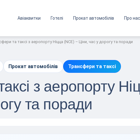
Авіаквитки
Готелі
Прокат автомобілів
Про на
фери та таксі з аеропорту Ніцца (NCE) – Ціни, час у дорогу та поради
Прокат автомобілів
Трансфери та таксі
аксі з аеропорту Ні
рогу та поради