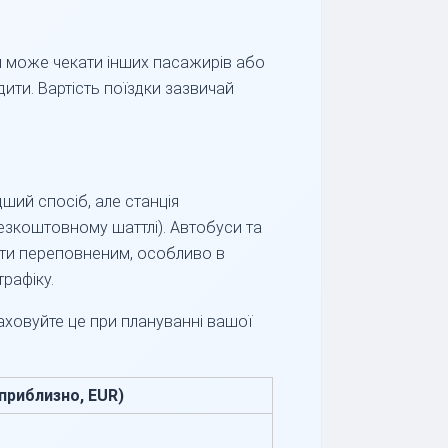
дій може чекати інших пасажирів або
дити. Вартість поїздки зазвичай
дший спосіб, але станція
безкоштовному шаттлі). Автобуси та
ути переповненим, особливо в
рафіку.
раховуйте це при плануванні вашої
(приблизно, EUR)