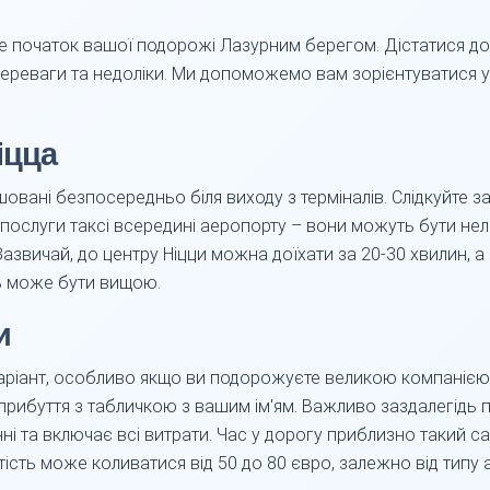
 це початок вашої подорожі Лазурним берегом. Дістатися д
ереваги та недоліки. Ми допоможемо вам зорієнтуватися у 
іцца
ашовані безпосередньо біля виходу з терміналів. Слідкуйте з
ь послуги таксі всередині аеропорту – вони можуть бути нел
 Зазвичай, до центру Ніцци можна доїхати за 20-30 хвилин, 
ть може бути вищою.
и
аріант, особливо якщо ви подорожуєте великою компанією 
і прибуття з табличкою з вашим ім'ям. Важливо заздалегідь п
ні та включає всі витрати. Час у дорогу приблизно такий сами
ість може коливатися від 50 до 80 євро, залежно від типу а