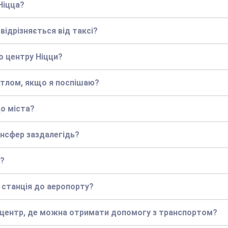
Ніцца?
відрізняється від таксі?
о центру Ніцци?
ттлом, якщо я поспішаю?
о міста?
нсфер заздалегідь?
і?
 станція до аеропорту?
й центр, де можна отримати допомогу з транспортом?