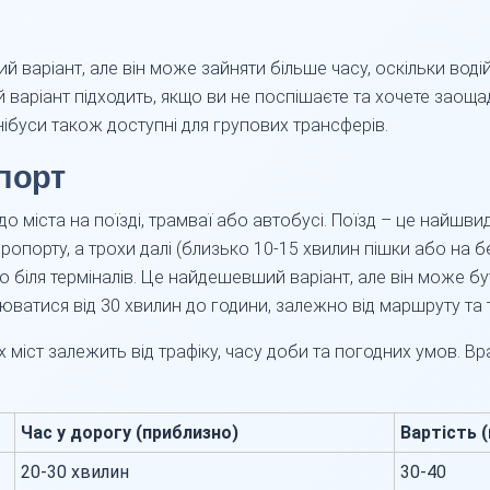
ий варіант, але він може зайняти більше часу, оскільки во
й варіант підходить, якщо ви не поспішаєте та хочете заоща
нібуси також доступні для групових трансферів.
порт
о міста на поїзді, трамваї або автобусі. Поїзд – це найшви
опорту, а трохи далі (близько 10-15 хвилин пішки або на 
 біля терміналів. Це найдешевший варіант, але він може б
юватися від 30 хвилин до години, залежно від маршруту та т
 міст залежить від трафіку, часу доби та погодних умов. В
Час у дорогу (приблизно)
Вартість 
20-30 хвилин
30-40