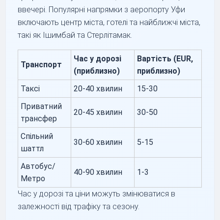
ввечері. Популярні напрямки з аеропорту Уфи
включають центр міста, готелі та найближчі міста,
такі як Ішимбай та Стерлітамак.
Час у дорозі
Вартість (EUR,
Транспорт
(приблизно)
приблизно)
Таксі
20-40 хвилин
15-30
Приватний
20-45 хвилин
30-50
трансфер
Спільний
30-60 хвилин
5-15
шаттл
Автобус/
40-90 хвилин
1-3
Метро
Час у дорозі та ціни можуть змінюватися в
залежності від трафіку та сезону.