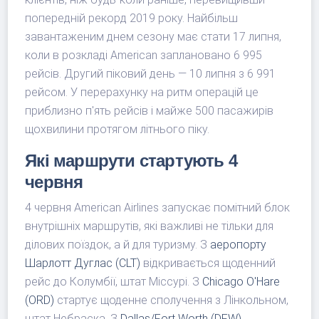
попередній рекорд 2019 року. Найбільш
завантаженим днем сезону має стати 17 липня,
коли в розкладі American заплановано 6 995
рейсів. Другий піковий день — 10 липня з 6 991
рейсом. У перерахунку на ритм операцій це
приблизно п'ять рейсів і майже 500 пасажирів
щохвилини протягом літнього піку.
Які маршрути стартують 4
червня
4 червня American Airlines запускає помітний блок
внутрішніх маршрутів, які важливі не тільки для
ділових поїздок, а й для туризму. З
аеропорту
Шарлотт Дуглас (CLT)
відкривається щоденний
рейс до Колумбії, штат Міссурі. З
Chicago O'Hare
(ORD)
стартує щоденне сполучення з Лінкольном,
штат Небраска. З
Dallas/Fort Worth (DFW)