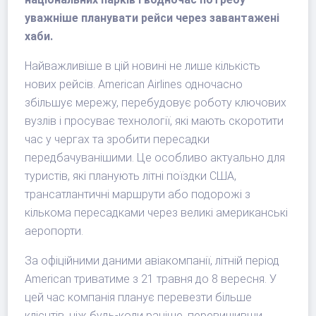
уважніше планувати рейси через завантажені
хаби.
Найважливіше в цій новині не лише кількість
нових рейсів. American Airlines одночасно
збільшує мережу, перебудовує роботу ключових
вузлів і просуває технології, які мають скоротити
час у чергах та зробити пересадки
передбачуванішими. Це особливо актуально для
туристів, які планують літні поїздки США,
трансатлантичні маршрути або подорожі з
кількома пересадками через великі американські
аеропорти.
За офіційними даними авіакомпанії, літній період
American триватиме з 21 травня до 8 вересня. У
цей час компанія планує перевезти більше
клієнтів, ніж будь-коли раніше, перевищивши