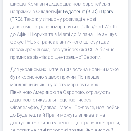
ширша. Компанія додає два нові європейські
напрямки з Філадельфії:
Будапешт (BUD)
і
Прагу
(PRG)
. Також у літньому розкладі є нові
далекомагістральні маршрути з Dallas/Fort Worth
до Афін і Цюриха та з Miami до Мілана. Це зміщує
фокус PHL як трансатлантичного шлюзу і дає
пасажирам зі східного узбережжя США більше
прямих варіантів до Центральної Європи.
Для українських читачів ця частина новини може
бути корисною з двох причин. По-перше,
мандрівники, які шукають маршрути між
Північною Америкою та Європою, отримують
додаткові стикувальні сценарії через
Філадельфію, Даллас і Маямі. По-друге, нові рейси
до Будапешта й Праги можуть впливати на
доступність квитків у регіоні Центральної Європи,
де попит на літні подорожі традиційно високий.