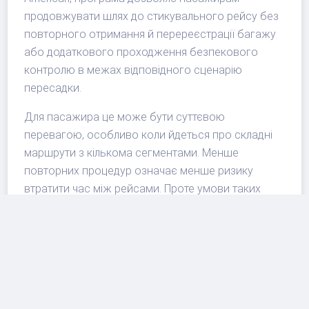
продовжувати шлях до стикувального рейсу без
повторного отримання й перереєстрації багажу
або додаткового проходження безпекового
контролю в межах відповідного сценарію
пересадки.
Для пасажира це може бути суттєвою
перевагою, особливо коли йдеться про складні
маршрути з кількома сегментами. Менше
повторних процедур означає менше ризику
втратити час між рейсами. Проте умови таких
програм зазвичай залежать від конкретного
маршруту, авіакомпанії, типу пересадки й
регуляторних правил, тому перед поїздкою варто
перевіряти деталі у перевізника. Якщо маршрут
починається або завершується в Лондоні,
корисно також заздалегідь оцінити
трансфер з