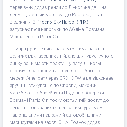
перевізник додає рейси до Лінкольна двічі на
день і щоденний маршрут до Роанока, штат
Вірджинія. З
Phoenix Sky Harbor (PHX)
запускаються напрямки до Абіліна, Бозмана,
Макаллена та Рапід-Сіті.
Ці маршрути не виглядають гучними на рівні
великих міжнародних ліній, але для туристичного
ринку вони мають практичну вагу. Лінкольн
отримує додатковий доступ до глобальної
мережі American через ORD і DFW, а це відкриває
зручніші стикування до Європи, Мексики,
Карибського басейну та Південної Америки.
Бозман і Рапід-Сіті посилюють літній доступ до
регіонів, пов'язаних із природним туризмом,
національними парками й автомобільними
маршрутами на заході США. Роанок додає