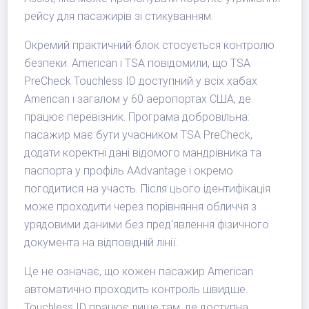
рейсу для пасажирів зі стикуванням.
Окремий практичний блок стосується контролю
безпеки. American і TSA повідомили, що TSA
PreCheck Touchless ID доступний у всіх хабах
American і загалом у 60 аеропортах США, де
працює перевізник. Програма добровільна:
пасажир має бути учасником TSA PreCheck,
додати коректні дані відомого мандрівника та
паспорта у профіль AAdvantage і окремо
погодитися на участь. Після цього ідентифікація
може проходити через порівняння обличчя з
урядовими даними без пред'явлення фізичного
документа на відповідній лінії.
Це не означає, що кожен пасажир American
автоматично проходить контроль швидше.
Touchless ID працює лише там, де доступна