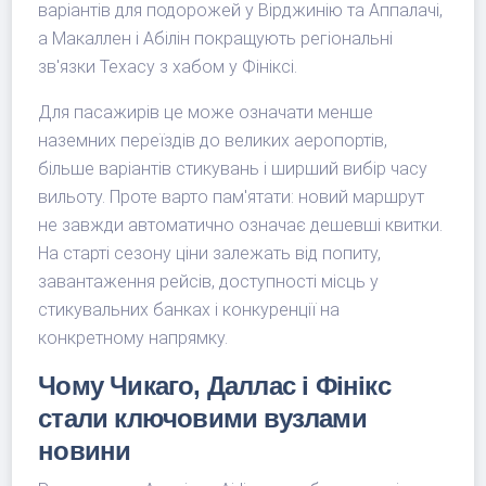
варіантів для подорожей у Вірджинію та Аппалачі,
а Макаллен і Абілін покращують регіональні
зв'язки Техасу з хабом у Фініксі.
Для пасажирів це може означати менше
наземних переїздів до великих аеропортів,
більше варіантів стикувань і ширший вибір часу
вильоту. Проте варто пам'ятати: новий маршрут
не завжди автоматично означає дешевші квитки.
На старті сезону ціни залежать від попиту,
завантаження рейсів, доступності місць у
стикувальних банках і конкуренції на
конкретному напрямку.
Чому Чикаго, Даллас і Фінікс
стали ключовими вузлами
новини