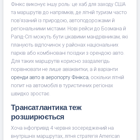
Фінікс виконує іншу роль: це хаб для заходу США
та маршрутів до напрямків, де літній туризм часто
пов'язаний із природою, автоподорожами й
регіональними містами. Нові рейси до Бозмана й
Рапід-Сіті можуть бути цікавими мандрівникам, які
планують відпочинок у районах національних
парків або комбіновані поїздки з орендою авто.
Для таких маршрутів корисно заздалегідь
порівнювати не лише авіаквитки, а й варіанти
оренди авто в аеропорту Фінікса
, оскільки літній
попит на автомобілі в туристичних регіонах
швидко зростає.
Трансатлантика теж
розширюється
Хоча інфопривід 4 червня зосереджений на
внутрішніх маршрутах, літня стратегія American