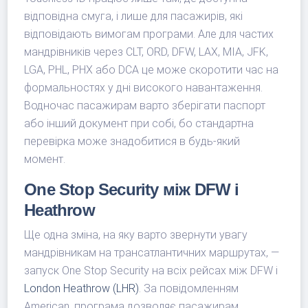
відповідна смуга, і лише для пасажирів, які
відповідають вимогам програми. Але для частих
мандрівників через CLT, ORD, DFW, LAX, MIA, JFK,
LGA, PHL, PHX або DCA це може скоротити час на
формальностях у дні високого навантаження.
Водночас пасажирам варто зберігати паспорт
або інший документ при собі, бо стандартна
перевірка може знадобитися в будь-який
момент.
One Stop Security між DFW і
Heathrow
Ще одна зміна, на яку варто звернути увагу
мандрівникам на трансатлантичних маршрутах, —
запуск One Stop Security на всіх рейсах між DFW і
London Heathrow (LHR)
. За повідомленням
American, програма дозволяє пасажирам