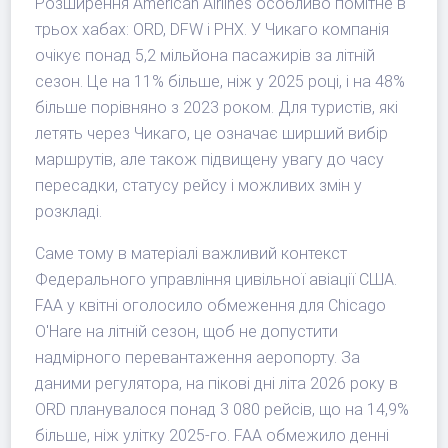
Розширення American Airlines особливо помітне в
трьох хабах: ORD, DFW і PHX. У Чикаго компанія
очікує понад 5,2 мільйона пасажирів за літній
сезон. Це на 11% більше, ніж у 2025 році, і на 48%
більше порівняно з 2023 роком. Для туристів, які
летять через Чикаго, це означає ширший вибір
маршрутів, але також підвищену увагу до часу
пересадки, статусу рейсу і можливих змін у
розкладі.
Саме тому в матеріалі важливий контекст
Федерального управління цивільної авіації США.
FAA у квітні оголосило обмеження для Chicago
O'Hare на літній сезон, щоб не допустити
надмірного перевантаження аеропорту. За
даними регулятора, на пікові дні літа 2026 року в
ORD планувалося понад 3 080 рейсів, що на 14,9%
більше, ніж улітку 2025-го. FAA обмежило денні