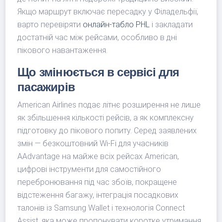
Якщо маршрут включає пересадку у Філадельфії,
варто перевіряти
онлайн-табло PHL
і закладати
достатній час між рейсами, особливо в дні
пікового навантаження.
Що змінюється в сервісі для
пасажирів
American Airlines подає літнє розширення не лише
як збільшення кількості рейсів, а як комплексну
підготовку до пікового попиту. Серед заявлених
змін — безкоштовний Wi-Fi для учасників
AAdvantage на майже всіх рейсах American,
цифрові інструменти для самостійного
перебронювання під час збоїв, покращене
відстеження багажу, інтеграція посадкових
талонів із Samsung Wallet і технологія Connect
Assist, яка може пропонувати коротке утримання