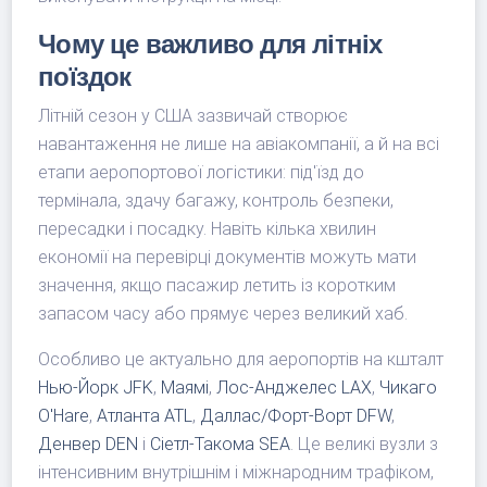
Чому це важливо для літніх
поїздок
Літній сезон у США зазвичай створює
навантаження не лише на авіакомпанії, а й на всі
етапи аеропортової логістики: під'їзд до
термінала, здачу багажу, контроль безпеки,
пересадки і посадку. Навіть кілька хвилин
економії на перевірці документів можуть мати
значення, якщо пасажир летить із коротким
запасом часу або прямує через великий хаб.
Особливо це актуально для аеропортів на кшталт
Нью-Йорк JFK
,
Маямі
,
Лос-Анджелес LAX
,
Чикаго
O'Hare
,
Атланта ATL
,
Даллас/Форт-Ворт DFW
,
Денвер DEN
і
Сіетл-Такома SEA
. Це великі вузли з
інтенсивним внутрішнім і міжнародним трафіком,