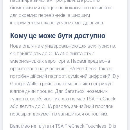
пасажира вимогам програми. Це робить
біометричний процес не локальною новинкою
для окремих перевізників, а ширшим
інструментом для регулярних мандрівників.
Кому це може бути доступно
Нова опція не є універсальною для всіх туристів,
які прилітають до США або вилітають з
американських аеропортів. Насамперед вона
орієнтована на учасників TSA PreCheck. Також
потрібен дійсний паспорт, сумісний цифровий ID у
Google Wallet і рейс авіакомпанії, яка підтримує
відповідний процес. Для багатьох іноземних
туристів, особливо тих, хто не має TSA PreCheck
або летить до США разово, звичайний порядок
перевірки документів залишиться основним.
Важливо не плутати TSA PreCheck Touchless ID із