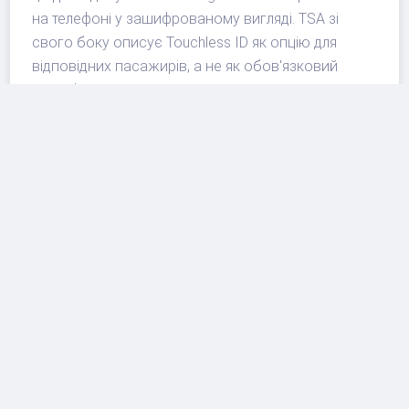
на телефоні у зашифрованому вигляді. TSA зі
свого боку описує Touchless ID як опцію для
відповідних пасажирів, а не як обов'язковий
спосіб проходження контролю.
Для мандрівника практичний висновок простий:
якщо є сумніви щодо цифрової ідентифікації,
можна залишитися на стандартному сценарії або
використовувати ручне підключення через
авіакомпанію. Якщо ж пасажир обирає Google
Wallet, варто уважно читати екран згоди, розуміти,
які дані передаються для конкретної поїздки, і не
вважати цифровий процес автоматичним
дозволом на всі майбутні рейси.
Що це означає для авіаринку
Для авіакомпаній і аеропортів інтеграція TSA