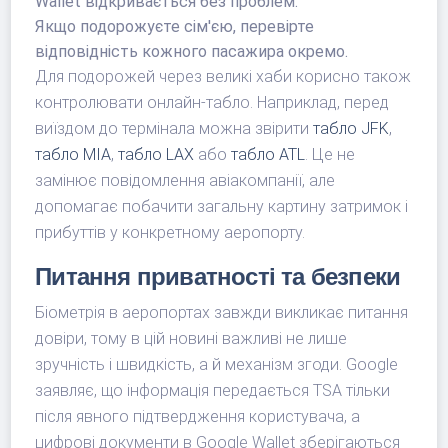
Wallet відкривається без проблем.
Якщо подорожуєте сім'єю, перевірте
відповідність кожного пасажира окремо.
Для подорожей через великі хаби корисно також
контролювати онлайн-табло. Наприклад, перед
виїздом до термінала можна звірити
табло JFK
,
табло MIA
,
табло LAX
або
табло ATL
. Це не
замінює повідомлення авіакомпанії, але
допомагає побачити загальну картину затримок і
прибуттів у конкретному аеропорту.
Питання приватності та безпеки
Біометрія в аеропортах завжди викликає питання
довіри, тому в цій новині важливі не лише
зручність і швидкість, а й механізм згоди. Google
заявляє, що інформація передається TSA тільки
після явного підтвердження користувача, а
цифрові документи в Google Wallet зберігаються