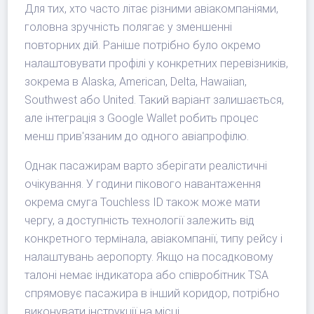
Для тих, хто часто літає різними авіакомпаніями,
головна зручність полягає у зменшенні
повторних дій. Раніше потрібно було окремо
налаштовувати профілі у конкретних перевізників,
зокрема в Alaska, American, Delta, Hawaiian,
Southwest або United. Такий варіант залишається,
але інтеграція з Google Wallet робить процес
менш прив'язаним до одного авіапрофілю.
Однак пасажирам варто зберігати реалістичні
очікування. У години пікового навантаження
окрема смуга Touchless ID також може мати
чергу, а доступність технології залежить від
конкретного термінала, авіакомпанії, типу рейсу і
налаштувань аеропорту. Якщо на посадковому
талоні немає індикатора або співробітник TSA
спрямовує пасажира в інший коридор, потрібно
виконувати інструкції на місці.