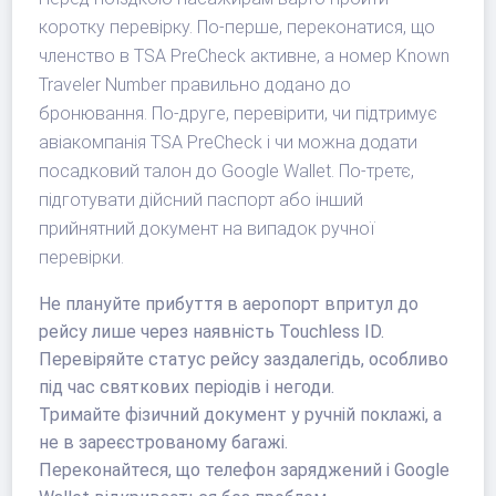
коротку перевірку. По-перше, переконатися, що
членство в TSA PreCheck активне, а номер Known
Traveler Number правильно додано до
бронювання. По-друге, перевірити, чи підтримує
авіакомпанія TSA PreCheck і чи можна додати
посадковий талон до Google Wallet. По-третє,
підготувати дійсний паспорт або інший
прийнятний документ на випадок ручної
перевірки.
Не плануйте прибуття в аеропорт впритул до
рейсу лише через наявність Touchless ID.
Перевіряйте статус рейсу заздалегідь, особливо
під час святкових періодів і негоди.
Тримайте фізичний документ у ручній поклажі, а
не в зареєстрованому багажі.
Переконайтеся, що телефон заряджений і Google