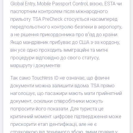
Global Entry, Mobile Passport Control, візою, ESTA чи
паспортним контролем після міжнародного
прильоту. TSA PreCheck стосується насамперед
передпольотного контролю безпеки в аеропорту,
а не рішення прикордонника про в'їзд до країни.
Якщо мандрівник прибуває до США з-за кордону,
він усе одно проходить імміграційні та митні
процедури відповідно до свого статусу,
маршруту і документів.
Так само Touchless ID не означає, що фізичні
документи можна залишити вдома. TSA прямо
наголошує, що пасажири мають мати прийнятний
документ, оскільки співробітники можуть
попросити його показати. Для туриста це
критичний момент: цифрове підтвердження може
прискорити етап ідентифікації, але не є
страховкою від технічного збою, зміни правил у