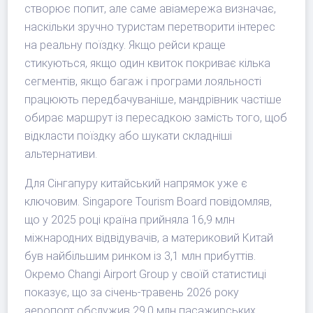
створює попит, але саме авіамережа визначає,
наскільки зручно туристам перетворити інтерес
на реальну поїздку. Якщо рейси краще
стикуються, якщо один квиток покриває кілька
сегментів, якщо багаж і програми лояльності
працюють передбачуваніше, мандрівник частіше
обирає маршрут із пересадкою замість того, щоб
відкласти поїздку або шукати складніші
альтернативи.
Для Сінгапуру китайський напрямок уже є
ключовим. Singapore Tourism Board повідомляв,
що у 2025 році країна прийняла 16,9 млн
міжнародних відвідувачів, а материковий Китай
був найбільшим ринком із 3,1 млн прибуттів.
Окремо Changi Airport Group у своїй статистиці
показує, що за січень-травень 2026 року
аеропорт обслужив 29,0 млн пасажирських