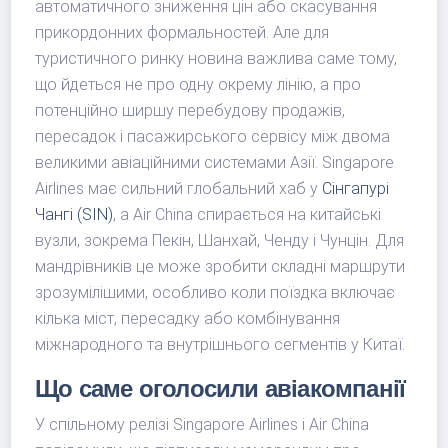
автоматичного зниження цін або скасування
прикордонних формальностей. Але для
туристичного ринку новина важлива саме тому,
що йдеться не про одну окрему лінію, а про
потенційно ширшу перебудову продажів,
пересадок і пасажирського сервісу між двома
великими авіаційними системами Азії. Singapore
Airlines має сильний глобальний хаб у
Сінгапурі
Чангі (SIN)
, а Air China спирається на китайські
вузли, зокрема Пекін, Шанхай, Ченду і Чунцін. Для
мандрівників це може зробити складні маршрути
зрозумілішими, особливо коли поїздка включає
кілька міст, пересадку або комбінування
міжнародного та внутрішнього сегментів у Китаї.
Що саме оголосили авіакомпанії
У спільному релізі Singapore Airlines і Air China