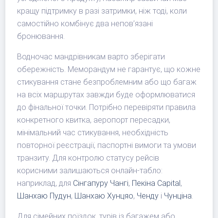
кращу підтримку в разі затримки, ніж тоді, коли
самостійно комбінує два непов’язані
бронювання.
Водночас мандрівникам варто зберігати
обережність. Меморандум не гарантує, що кожне
стикування стане безпроблемним або що багаж
на всіх маршрутах завжди буде оформлюватися
до фінальної точки. Потрібно перевіряти правила
конкретного квитка, аеропорт пересадки,
мінімальний час стикування, необхідність
повторної реєстрації, паспортні вимоги та умови
транзиту. Для контролю статусу рейсів
корисними залишаються онлайн-табло:
наприклад, для
Сінгапуру Чангі
,
Пекіна Capital
,
Шанхаю Пудун
,
Шанхаю Хунцяо
,
Ченду
і
Чунціна
.
Для сімейних поїздок, турів із багажем або