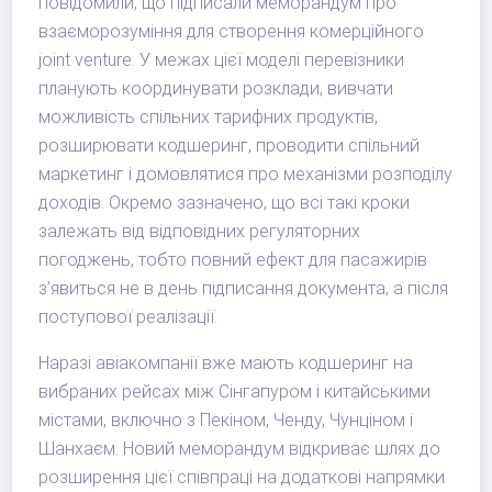
повідомили, що підписали меморандум про
взаєморозуміння для створення комерційного
joint venture. У межах цієї моделі перевізники
планують координувати розклади, вивчати
можливість спільних тарифних продуктів,
розширювати кодшеринг, проводити спільний
маркетинг і домовлятися про механізми розподілу
доходів. Окремо зазначено, що всі такі кроки
залежать від відповідних регуляторних
погоджень, тобто повний ефект для пасажирів
з’явиться не в день підписання документа, а після
поступової реалізації.
Наразі авіакомпанії вже мають кодшеринг на
вибраних рейсах між Сінгапуром і китайськими
містами, включно з Пекіном, Ченду, Чунціном і
Шанхаєм. Новий меморандум відкриває шлях до
розширення цієї співпраці на додаткові напрямки