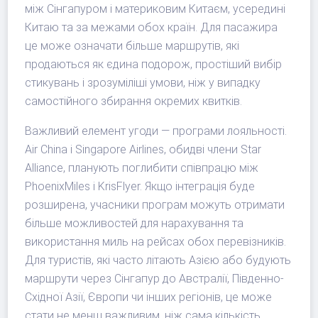
між Сінгапуром і материковим Китаєм, усередині
Китаю та за межами обох країн. Для пасажира
це може означати більше маршрутів, які
продаються як єдина подорож, простіший вибір
стикувань і зрозуміліші умови, ніж у випадку
самостійного збирання окремих квитків.
Важливий елемент угоди — програми лояльності.
Air China і Singapore Airlines, обидві члени Star
Alliance, планують поглибити співпрацю між
PhoenixMiles і KrisFlyer. Якщо інтеграція буде
розширена, учасники програм можуть отримати
більше можливостей для нарахування та
використання миль на рейсах обох перевізників.
Для туристів, які часто літають Азією або будують
маршрути через Сінгапур до Австралії, Південно-
Східної Азії, Європи чи інших регіонів, це може
стати не менш важливим, ніж сама кількість