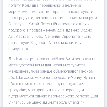
попиту. Коли два перевізники з великими
мережами намагаються краще синхронізувати
свої продукти, виграють не лише прямі маршрути
Сінгапур — Китай. Потенційно посилюються й
подорожі з продовженням до Південно-Східної
Азії, Австралії, Нової Зеландії, Європи та інших
ринків, куди Singapore Airlines має сильну
присутність.
Для Китаю це також спосіб зробити регіональні
міста доступнішими для іноземних туристів.
Мандрівник, який раніше обмежувався Пекіном
або Шанхаєм, може легше додати Ченду, Чунцін
або інше місто, якщо маршрут продається
зрозуміло, має прийнятний час пересадки і
підтримується однією партнерською логікою. Для
Сінгапуру це шанс зміцнити роль Changi як