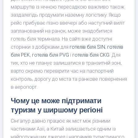
маршрутів із нічною пересадкою важливо також
заздалегідь продумати наземну логістику. Якщо
рейс прибуває пізно ввечері або наступний виліт
запланований на ранок, може знадобитися
готель біля термінала. На сайті вже доступні
сторінки з добірками для
готелів біля SIN
,
готелів
біля PEK
,
готелів біля PVG
і
готелів біля CKG
. Для
тих, хто не планує залишатися в транзитній зоні,
варто окремо перевірити час на паспортний
контроль, дорогу до міста та ранкове повернення
в аеропорт.
Чому це може підтримати
туризм у ширшому регіоні
Сінгапур давно працює як міст між різними
частинами Азії, а Китай залишається одним із
найпотужніших джерел і напрямків туристичного