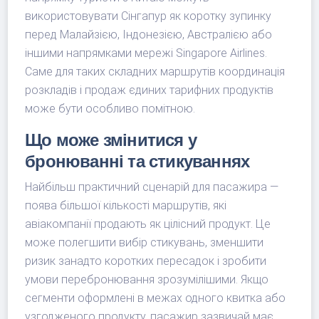
використовувати Сінгапур як коротку зупинку
перед Малайзією, Індонезією, Австралією або
іншими напрямками мережі Singapore Airlines.
Саме для таких складних маршрутів координація
розкладів і продаж єдиних тарифних продуктів
може бути особливо помітною.
Що може змінитися у
бронюванні та стикуваннях
Найбільш практичний сценарій для пасажира —
поява більшої кількості маршрутів, які
авіакомпанії продають як цілісний продукт. Це
може полегшити вибір стикувань, зменшити
ризик занадто коротких пересадок і зробити
умови перебронювання зрозумілішими. Якщо
сегменти оформлені в межах одного квитка або
узгодженого продукту, пасажир зазвичай має