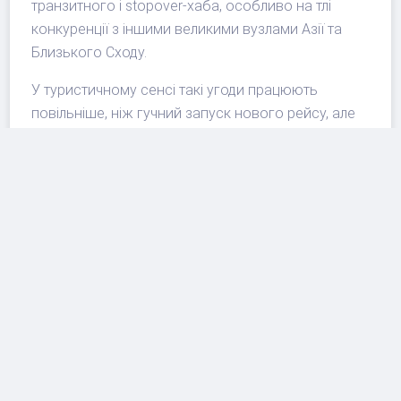
транзитного і stopover-хаба, особливо на тлі
конкуренції з іншими великими вузлами Азії та
Близького Сходу.
У туристичному сенсі такі угоди працюють
повільніше, ніж гучний запуск нового рейсу, але
іноді дають глибший ефект. Новий рейс додає
одну можливість, а комерційна інтеграція може
змінити десятки комбінацій маршруту, порядок
тарифів, видимість напрямків у системах
бронювання і поведінку туроператорів. Саме
тому новина важлива для ринку: вона показує,
що перевізники готуються не просто перевозити
існуючий попит, а активніше формувати
маршрути між Китаєм, Сінгапуром і рештою світу.
На що звернути увагу перед
бронюванням