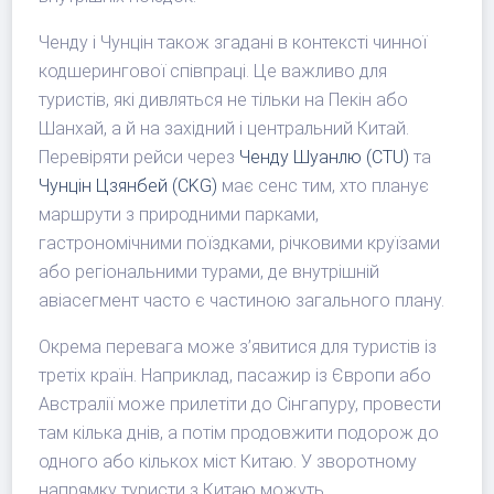
Ченду і Чунцін також згадані в контексті чинної
кодшерингової співпраці. Це важливо для
туристів, які дивляться не тільки на Пекін або
Шанхай, а й на західний і центральний Китай.
Перевіряти рейси через
Ченду Шуанлю (CTU)
та
Чунцін Цзянбей (CKG)
має сенс тим, хто планує
маршрути з природними парками,
гастрономічними поїздками, річковими круїзами
або регіональними турами, де внутрішній
авіасегмент часто є частиною загального плану.
Окрема перевага може з’явитися для туристів із
третіх країн. Наприклад, пасажир із Європи або
Австралії може прилетіти до Сінгапуру, провести
там кілька днів, а потім продовжити подорож до
одного або кількох міст Китаю. У зворотному
напрямку туристи з Китаю можуть