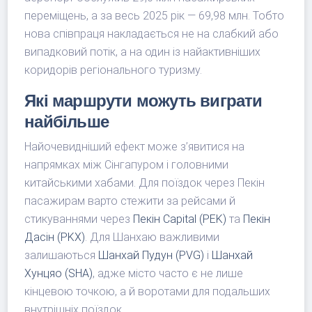
переміщень, а за весь 2025 рік — 69,98 млн. Тобто
нова співпраця накладається не на слабкий або
випадковий потік, а на один із найактивніших
коридорів регіонального туризму.
Які маршрути можуть виграти
найбільше
Найочевидніший ефект може з’явитися на
напрямках між Сінгапуром і головними
китайськими хабами. Для поїздок через Пекін
пасажирам варто стежити за рейсами й
стикуваннями через
Пекін Capital (PEK)
та
Пекін
Дасін (PKX)
. Для Шанхаю важливими
залишаються
Шанхай Пудун (PVG)
і
Шанхай
Хунцяо (SHA)
, адже місто часто є не лише
кінцевою точкою, а й воротами для подальших
внутрішніх поїздок.