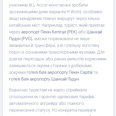
учасників ALL Accor воно може зробити
зрозумілішими деякі варіанти H World, особливо
якщо мандрівник планує маршрут через кілька
китайських міст. Наприклад, турист, який прилітає
через
аеропорт Пекін Кепітал (PEK)
або
Шанхай
Пудун (PVG)
, зможе порівнювати не лише
авіаквитки й трансфери, а й готельну логістику
поруч із основними транспортними вузлами. Для
довгих пересадок або ранніх вильотів корисними
залишаються окремі сторінки з добірками,
зокрема
готелі біля аеропорту Пекін Capital
та
готелі біля аеропорту Шанхай Пудун
.
Водночас туристам не варто сприймати
оголошення як гарантію однакових тарифів,
автоматичного апгрейду або повного
перенесення статусу. Усі конкретні переваги