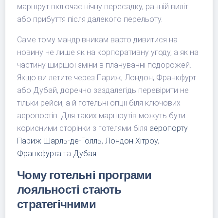
маршрут включає нічну пересадку, ранній виліт
або прибуття після далекого перельоту.
Саме тому мандрівникам варто дивитися на
новину не лише як на корпоративну угоду, а як на
частину ширшої зміни в плануванні подорожей.
Якщо ви летите через Париж, Лондон, Франкфурт
або Дубай, доречно заздалегідь перевірити не
тільки рейси, а й готельні опції біля ключових
аеропортів. Для таких маршрутів можуть бути
корисними сторінки з готелями біля
аеропорту
Париж Шарль-де-Голль
,
Лондон Хітроу
,
Франкфурта
та
Дубая
.
Чому готельні програми
лояльності стають
стратегічними