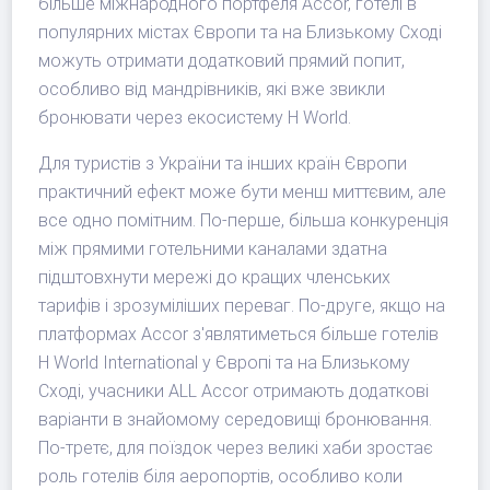
більше міжнародного портфеля Accor, готелі в
популярних містах Європи та на Близькому Сході
можуть отримати додатковий прямий попит,
особливо від мандрівників, які вже звикли
бронювати через екосистему H World.
Для туристів з України та інших країн Європи
практичний ефект може бути менш миттєвим, але
все одно помітним. По-перше, більша конкуренція
між прямими готельними каналами здатна
підштовхнути мережі до кращих членських
тарифів і зрозуміліших переваг. По-друге, якщо на
платформах Accor з'являтиметься більше готелів
H World International у Європі та на Близькому
Сході, учасники ALL Accor отримають додаткові
варіанти в знайомому середовищі бронювання.
По-третє, для поїздок через великі хаби зростає
роль готелів біля аеропортів, особливо коли