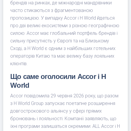
брендів на ринках, де міжнародні мандрівники
часто стикаються з фрагментованою
пропозицією. У випадку Accor і H World йдеться
про дві великі екосистеми з різною географічною
силою: Accor має глобальний портфель брендів і
сильну присутність у Європі та на Близькому
Сході, а H World є одним з найбільших готельних
операторів Китаю та має велику базу лояльних
клієнтів.
Що саме оголосили Accor і H
World
Accor повідомила 29 червня 2026 року, що разом
з H World Group запускає поетапне розширення
довгострокового альянсу у сфері прямих
бронювань і лояльності. Компанії заявляють, що
їхні програми залишаться окремими: ALL Accor і H