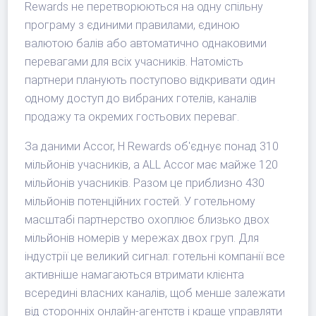
Rewards не перетворюються на одну спільну
програму з єдиними правилами, єдиною
валютою балів або автоматично однаковими
перевагами для всіх учасників. Натомість
партнери планують поступово відкривати один
одному доступ до вибраних готелів, каналів
продажу та окремих гостьових переваг.
За даними Accor, H Rewards об'єднує понад 310
мільйонів учасників, а ALL Accor має майже 120
мільйонів учасників. Разом це приблизно 430
мільйонів потенційних гостей. У готельному
масштабі партнерство охоплює близько двох
мільйонів номерів у мережах двох груп. Для
індустрії це великий сигнал: готельні компанії все
активніше намагаються втримати клієнта
всередині власних каналів, щоб менше залежати
від сторонніх онлайн-агентств і краще управляти