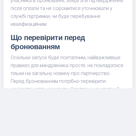
учасника в бронюванні, зберігати підтвердження
після оплати та не соромитися уточнювати у
службі підтримки, чи буде перебування
кваліфікаційним.
Що перевірити перед
бронюванням
Оскільки запуск буде поетапним, найважливіше
правило для мандрівника просте: не покладатися
тільки на загальну новину про партнерство.
Перед бронюванням потрібно перевірити
конкретну дату, конкретний готель і конкретний
канал. Якщо ви є учасником ALL Accor, дивіться,
чи доступний потрібний готель H World
International саме на платформі Accor і які
переваги прямо вказані для вашого тарифу. Якщо
ви користуєтеся H Rewards, перевіряйте, які