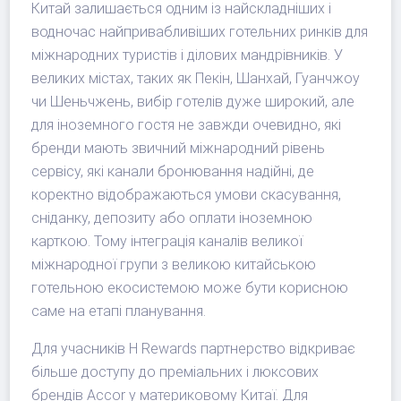
Китай залишається одним із найскладніших і
водночас найпривабливіших готельних ринків для
міжнародних туристів і ділових мандрівників. У
великих містах, таких як Пекін, Шанхай, Гуанчжоу
чи Шеньчжень, вибір готелів дуже широкий, але
для іноземного гостя не завжди очевидно, які
бренди мають звичний міжнародний рівень
сервісу, які канали бронювання надійні, де
коректно відображаються умови скасування,
сніданку, депозиту або оплати іноземною
карткою. Тому інтеграція каналів великої
міжнародної групи з великою китайською
готельною екосистемою може бути корисною
саме на етапі планування.
Для учасників H Rewards партнерство відкриває
більше доступу до преміальних і люксових
брендів Accor у материковому Китаї. Для