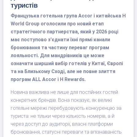
туристів
Французька готельна група Accor і китайська H
World Group оголосили про новий етап
стратегічного партнерства, який у 2026 році
має поступово з'єднати їхні прямі канали
бронювання та частину переваг програм
лояльності. Для мандрівників це може
означати ширший вибір готелів у Китаї, Європі
та на Близькому Сході, але не повне злиття
програм ALL Accor і H Rewards.
Новина важлива не лише для постійних гостей
конкретних брендів. Вона показує, як великі
готельні мережі перебудовують конкуренцію за
туриста: не тільки через кількість номерів, а й
через доступ до аудиторії, власні платформи
бронювання, статусні переваги та впізнаваність