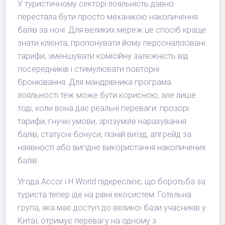
У туристичному секторі лояльність давно
перестала бути просто механікою накопичення
балів за ночі. Для великих мереж це спосіб краще
знати клієнта, пропонувати йому персоналізовані
тарифи, зменшувати комісійну залежність від
посередників і стимулювати повторні
бронювання. Для мандрівника програма
лояльності теж може бути корисною, але лише
тоді, коли вона дає реальні переваги: прозорі
тарифи, гнучкі умови, зрозуміле нарахування
балів, статусні бонуси, пізній виїзд, апгрейд за
наявності або вигідне використання накопичених
балів.
Угода Accor і H World підкреслює, що боротьба за
туриста тепер іде на рівні екосистем. Готельна
група, яка має доступ до великої бази учасників у
Китаї, отримує перевагу на одному з