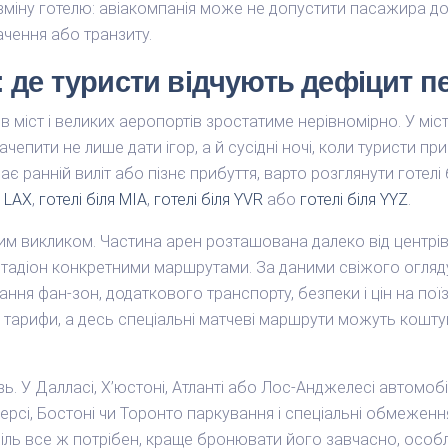
іну готелю: авіакомпанія може не допустити пасажира до
чення або транзиту.
т: де туристи відчують дефіцит 
рів міст і великих аеропортів зростатиме нерівномірно. У мі
епити не лише дати ігор, а й сусідні ночі, коли туристи 
є ранній виліт або пізнє прибуття, варто розглянути готелі
я LAX
,
готелі біля MIA
,
готелі біля YVR
або
готелі біля YYZ
.
им викликом. Частина арен розташована далеко від центрів
тадіон конкретними маршрутами. За даними свіжого огляду 
ння фан-зон, додаткового транспорту, безпеки і цін на поїз
 тарифи, а десь спеціальні матчеві маршрути можуть кошту
ь. У Далласі, Х’юстоні, Атланті або Лос-Анджелесі автомоб
рсі, Бостоні чи Торонто паркування і спеціальні обмежен
іль все ж потрібен, краще бронювати його завчасно, особ