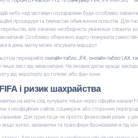
ануть
Торонто Pearson YYZ
та
Ванкувер YVR
, а в Мексиці —
М
подій небо над містами-господарями буде особливо заванта
аційні процедури та тимчасові обмеження польотів. Для па
ерельотів, але означає необхідність уважніше стежити за 
акомпаній. Особливо обережно варто планувати самостійн
мка в день матчу може зіпсувати маршрут.
льотом перевіряйте
онлайн-табло JFK
,
онлайн-табло LAX
,
та
 лише лист від авіакомпанії. На пікових датах краще закла
орогу від аеропорту до готелю або фан-зони.
FIFA і ризик шахрайства
квитки на матчі слід купувати тільки через офіційні канали
ки з неофіційних сайтів, соцмереж або сторонніх перепро
ваними. Для туриста це не просто фінансовий ризик: у де
якщо житло, авіаквитки та трансфери бронювалися під кон
стадіон. Для входу може знадобитися офіційний квиток у за