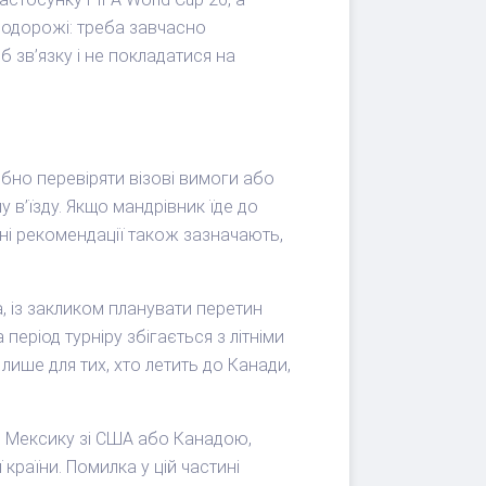
подорожі: треба завчасно
 зв’язку і не покладатися на
бно перевіряти візові вимоги або
 в’їзду. Якщо мандрівник їде до
ні рекомендації також зазначають,
а, із закликом планувати перетин
період турніру збігається з літніми
ише для тих, хто летить до Канади,
ти Мексику зі США або Канадою,
 країни. Помилка у цій частині