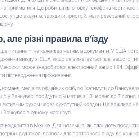
не прийматися. Це робить підготовку телефона частиною 
оступ до акаунта, зарядити пристрій, мати резервний спосіб
діону.
, але різні правила в’їзду
е питання — не календар матчів, а документи. У США потрі
дження виїзду зі США, якщо це вимагається для вашого типу
ексики, може знадобитися електронний запис I-94. Офіцій
ти підтвердження проживання.
команд, медіа та офіційних осіб, які їхатимуть до Ванкувер
о у Ванкувері пройдуть сім матчів з 13 червня до 7 липня, а 
а активним рухом через сухопутний кордон. Це важливо не л
тл і Ванкувер в одному маршруті.
ч-відкриття в Мехіко. Для іноземців, які планують поєдна
потрібні додаткові дозволи для повторного в’їзду до кожної