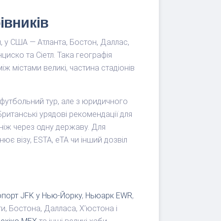
івників
, у США — Атланта, Бостон, Даллас,
иско та Сіетл. Така географія
ж містами великі, частина стадіонів
футбольний тур, але з юридичного
Британські урядові рекомендації для
ніж через одну державу. Для
ює візу, ESTA, eTA чи інший дозвіл
порт JFK у Нью-Йорку
,
Ньюарк EWR
,
и, Бостона, Далласа, Х’юстона і