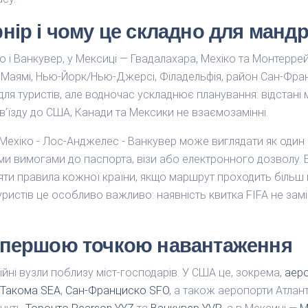
нір і чому це складно для мандр
 і Ванкувер, у Мексиці — Гвадалахара, Мехіко та Монтеррей
, Маямі, Нью-Йорк/Нью-Джерсі, Філадельфія, район Сан-Франц
я туристів, але водночас ускладнює планування: відстані мі
в’їзду до США, Канади та Мексики не взаємозамінні.
ехіко - Лос-Анджелес - Ванкувер може виглядати як один 
ими вимогами до паспорта, візи або електронного дозволу. 
яти правила кожної країни, якщо маршрут проходить більш 
ристів це особливо важливо: наявність квитка FIFA не замін
 першою точкою навантаження
ійні вузли поблизу міст-господарів. У США це, зокрема,
аеро
-Такома SEA
,
Сан-Франциско SFO
, а також аеропорти Атлант