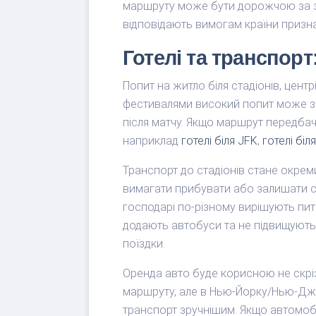
маршруту може бути дорожчою за зм
відповідають вимогам країни призна
Готелі та транспор
Попит на житло біля стадіонів, цент
фестивалями високий попит може зач
після матчу. Якщо маршрут передбача
наприклад
готелі біля JFK
,
готелі біл
Транспорт до стадіонів стане окрем
вимагати прибувати або залишати с
господарі по-різному вирішують пита
додають автобуси та не підвищують
поїздки.
Оренда авто буде корисною не скріз
маршруту, але в Нью-Йорку/Нью-Дже
транспорт зручнішим. Якщо автомоб