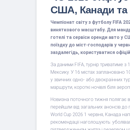
США, Канади та
Чемпіонат світу з футболу FIFA 20
виняткового масштабу. Для мандрі
готелі та сервіси оренди авто у С
поїздку до міст-господарів у черв
заздалегідь, користуватися офіцій
За даними FIFA, турнір триватиме з 
Мексику. У 16 містах заплановано 10
у звичних одно- або двокраїнних ту
маршрути, короткі ночівлі біля аероп
Новизна поточного тижня полягає в т
перейшли від загальних анонсів до
World Cup 2026 1 червня, Канада на
рекомендації наголошують: уболіва
підтвердженням житла і резервом ча