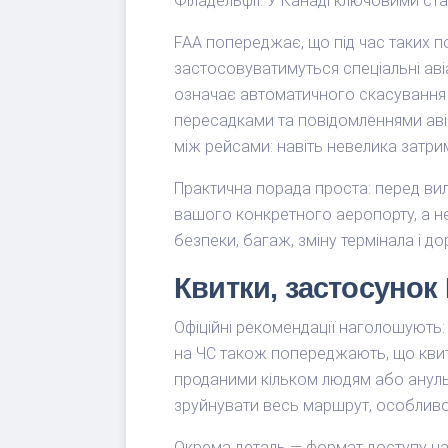
Філадельфії. У Канаді ключовими ст
FAA попереджає, що під час таких 
застосовуватимуться спеціальні аві
означає автоматичного скасування п
пересадками та повідомленнями аві
між рейсами: навіть невелика затри
Практична порада проста: перед ви
вашого конкретного аеропорту, а не
безпеки, багаж, зміну термінала і д
Квитки, застосунок 
Офіційні рекомендації наголошують: 
на ЧС також попереджають, що квит
проданими кільком людям або анульо
зруйнувати весь маршрут, особливо 
Окрема деталь — формат доступу на 