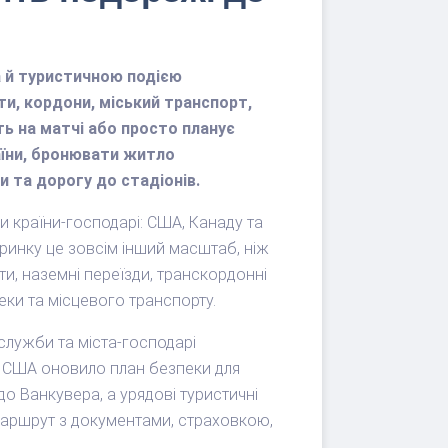
а й туристичною подією
и, кордони, міський транспорт,
ть на матчі або просто планує
раїни, бронювати житло
и та дорогу до стадіонів.
и країни-господарі: США, Канаду та
 ринку це зовсім інший масштаб, ніж
ти, наземні переїзди, транскордонні
пеки та місцевого транспорту.
 служби та міста-господарі
я США оновило план безпеки для
о Ванкувера, а урядові туристичні
маршрут з документами, страховкою,