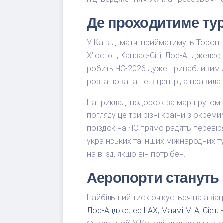
Де проходитиме тур
У Канаді матчі прийматимуть Торонто
Х’юстон, Канзас-Сіті, Лос-Анджелес
робить ЧС-2026 дуже привабливим дл
розташована не в центрі, а правила 
Наприклад, подорож за маршрутом М
погляду це три різні країни з окрем
поїздок на ЧС прямо радять перевір
українських та інших міжнародних ту
на в’їзд, якщо він потрібен.
Аеропорти стануть
Найбільший тиск очікується на авіац
Лос-Анджелес LAX
,
Маямі MIA
,
Сіетл