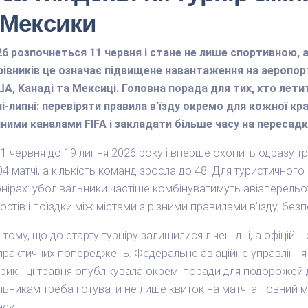
 Мексики
26 розпочнеться 11 червня і стане не лише спортивною, 
вників це означає підвищене навантаження на аеропорт
ША, Канаді та Мексиці. Головна порада для тих, хто лети
ні-липні: перевіряти правила в’їзду окремо для кожної к
ними каналами FIFA і закладати більше часу на пересадк
11 червня до 19 липня 2026 року і вперше охопить одразу тр
4 матчі, а кількість команд зросла до 48. Для туристичного
рнірах: уболівальники частіше комбінуватимуть авіаперельо
ортів і поїздки між містами з різними правилами в’їзду, без
ому, що до старту турніру залишилися лічені дні, а офіційні
 практичних попереджень. Федеральне авіаційне управлінн
прикінці травня опублікувала окремі поради для подорожей д
льникам треба готувати не лише квиток на матч, а повний 
су.