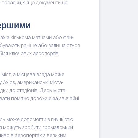
 посадки, якщо документи не
першими
стах з кількома матчами або фан-
прибувають раніше або залишаються
 біля ключових аеропортів,
 міст, а місцева влада може
Axios, американські міста-
дки до стадіонів. Десь міста
вати помітно дорожче за звичайні
іль може допомогти з гнучкістю
ня можуть зробити громадський
ливо в аеропортах з великим