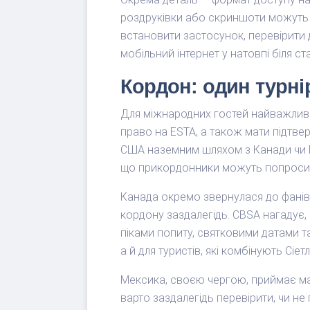
роздруківки або скриншоти можуть 
встановити застосунок, перевірити д
мобільний інтернет у натовпі біля ста
Кордон: один турнір
Для міжнародних гостей найважливіш
право на ESTA, а також мати підтвер
США наземним шляхом з Канади чи М
що прикордонники можуть попроси
Канада окремо звернулася до фанів, 
кордону заздалегідь. CBSA нагадує, щ
піками попиту, святковими датами т
а й для туристів, які комбінують Сіе
Мексика, своєю чергою, приймає мат
варто заздалегідь перевірити, чи не 