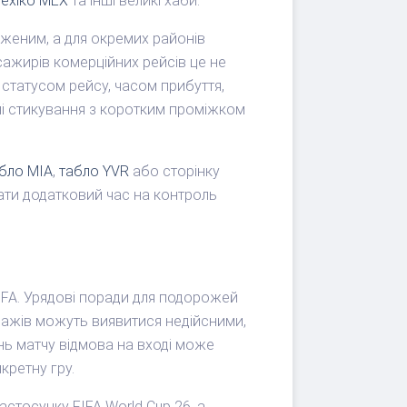
ехіко MEX
та інші великі хаби.
женим, а для окремих районів
сажирів комерційних рейсів це не
статусом рейсу, часом прибуття,
і стикування з коротким проміжком
бло MIA
,
табло YVR
або сторінку
дати додатковий час на контроль
 FIFA. Урядові поради для подорожей
дажів можуть виявитися недійсними,
нь матчу відмова на вході може
кретну гру.
стосунку FIFA World Cup 26, а