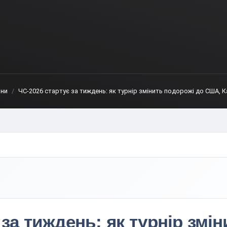
ни
ЧС-2026 стартує за тиждень: як турнір змінить подорожі до США, 
 за тиждень: як турнір змі