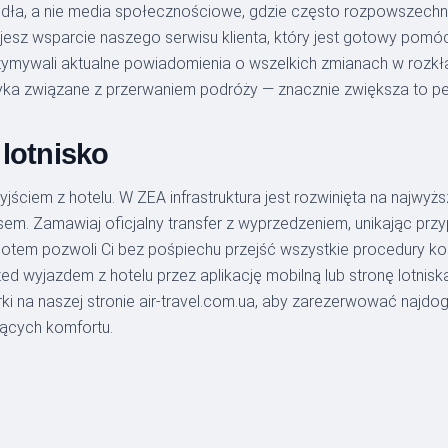
ódła, a nie media społecznościowe, gdzie często rozpowszechn
mujesz wsparcie naszego serwisu klienta, który jest gotowy pomó
zymywali aktualne powiadomienia o wszelkich zmianach w rozkła
yka związane z przerwaniem podróży — znacznie zwiększa to p
 lotnisko
ściem z hotelu. W ZEA infrastruktura jest rozwinięta na najwy
asem. Zamawiaj oficjalny transfer z wyprzedzeniem, unikając prz
lotem pozwoli Ci bez pośpiechu przejść wszystkie procedury kon
ed wyjazdem z hotelu przez aplikację mobilną lub stronę lotni
ki na naszej stronie air-travel.com.ua, aby zarezerwować najd
ących komfortu.