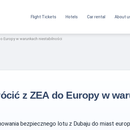
Flight Tickets
Hotels
Car rental
About u
do Europy w warunkach niestabilności
rócić z ZEA do Europy w wa
wania bezpiecznego lotu z Dubaju do miast europej