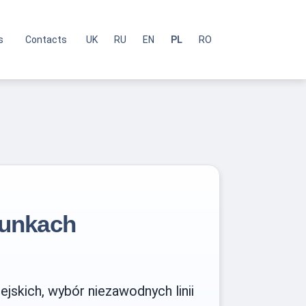
s
Contacts
UK
RU
EN
PL
RO
runkach
skich, wybór niezawodnych linii