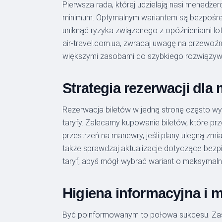
Pierwsza rada, której udzielają nasi menedżer
minimum. Optymalnym wariantem są bezpośredn
uniknąć ryzyka związanego z opóźnieniami lot
air-travel.com.ua, zwracaj uwagę na przewoźn
większymi zasobami do szybkiego rozwiązywa
Strategia rezerwacji dl
Rezerwacja biletów w jedną stronę często wy
taryfy. Zalecamy kupowanie biletów, które p
przestrzeń na manewry, jeśli plany ulegną 
także sprawdzaj aktualizacje dotyczące bez
taryf, abyś mógł wybrać wariant o maksymalne
Higiena informacyjna i 
Być poinformowanym to połowa sukcesu. Zasubsk