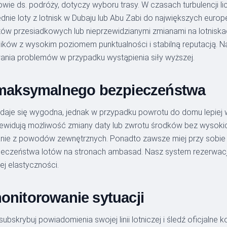
owie ds. podróży, dotyczy wyboru trasy. W czasach turbulencji l
ie loty z lotnisk w Dubaju lub Abu Zabi do największych euro
ów przesiadkowych lub nieprzewidzianymi zmianami na lotniskac
ików z wysokim poziomem punktualności i stabilną reputacją. N
nia problemów w przypadku wystąpienia siły wyższej.
a maksymalnego bezpieczeństwa
daje się wygodna, jednak w przypadku powrotu do domu lepiej w
rzewidują możliwość zmiany daty lub zwrotu środków bez wysoki
zmianie z powodów zewnętrznych. Ponadto zawsze miej przy sob
pieczeństwa lotów na stronach ambasad. Nasz system rezerwac
j elastyczności.
monitorowanie sytuacji
rybuj powiadomienia swojej linii lotniczej i śledź oficjalne ko