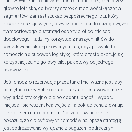
hubów. Wiele linii lotniczych stosuje model połączeń przez
główne lotniska, co tworzy szerokie możliwości łączenia
segmentów. Zamiast szukać bezpośredniego lotu, który
zawsze kosztuje więcej, rozważ opcję lotu do dużego węzła
transportowego, a stamtąd osobny bilet do miejsca
docelowego. Radzimy korzystać z naszych filtrów do
wyszukiwania skomplikowanych tras, gdyż pozwala to
samodzielnie budować logistykę, która często okazuje się
korzystniejsza niż gotowy bilet pakietowy od jednego
przewoźnika.
Jeśli chodzi o rezerwację przez tanie linie, ważne jest, aby
pamiętać o ukrytych kosztach. Taryfa podstawowa może
wyglądać atrakcyjnie, ale po dodaniu bagażu, wyboru
miejsca i pierwszeństwa wejścia na pokład cena zrównuje
się z biletem na lot premium. Nasze doświadczenie
pokazuje, że dla cyfrowych nomadów najlepszą strategią
jest podróżowanie wyłącznie z bagażem podręcznym.