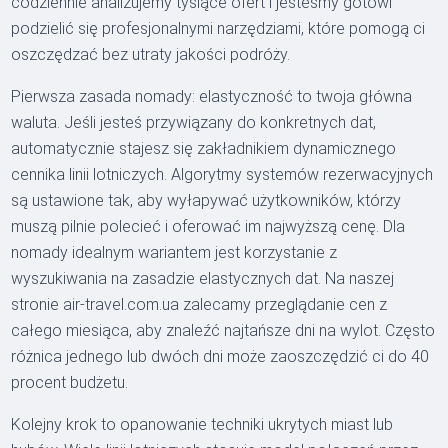
codziennie analizujemy tysiące ofert i jesteśmy gotowi
podzielić się profesjonalnymi narzędziami, które pomogą ci
oszczędzać bez utraty jakości podróży.
Pierwsza zasada nomady: elastyczność to twoja główna
waluta. Jeśli jesteś przywiązany do konkretnych dat,
automatycznie stajesz się zakładnikiem dynamicznego
cennika linii lotniczych. Algorytmy systemów rezerwacyjnych
są ustawione tak, aby wyłapywać użytkowników, którzy
muszą pilnie polecieć i oferować im najwyższą cenę. Dla
nomady idealnym wariantem jest korzystanie z
wyszukiwania na zasadzie elastycznych dat. Na naszej
stronie air-travel.com.ua zalecamy przeglądanie cen z
całego miesiąca, aby znaleźć najtańsze dni na wylot. Często
różnica jednego lub dwóch dni może zaoszczędzić ci do 40
procent budżetu.
Kolejny krok to opanowanie techniki ukrytych miast lub