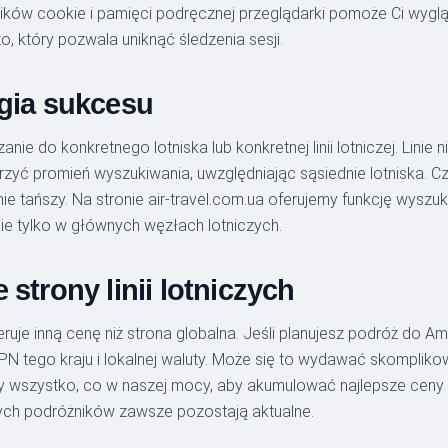
lików cookie i pamięci podręcznej przeglądarki pomoże Ci wygl
o, który pozwala uniknąć śledzenia sesji.
egia sukcesu
ie do konkretnego lotniska lub konkretnej linii lotniczej. Lin
szerzyć promień wyszukiwania, uwzględniając sąsiednie lotniska. 
ie tańszy. Na stronie air-travel.com.ua oferujemy funkcję wyszu
nie tylko w głównych węzłach lotniczych.
strony linii lotniczych
feruje inną cenę niż strona globalna. Jeśli planujesz podróż do A
ąc VPN tego kraju i lokalnej waluty. Może się to wydawać skompl
imy wszystko, co w naszej mocy, aby akumulować najlepsze ceny
ych podróżników zawsze pozostają aktualne.