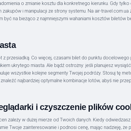
adomienia o zmianie kosztu dla konkretnego kierunku. Gdy tylk
 zakupów i manipulacji ze strony systemu. Na air-travel.com.u
m być na bieżąco z najmniejszymi wahaniami kosztów biletów b
iasta
t z przesiadką. Co więcej, czasami bilet do punktu docelowego pr
kiem ukrytego miasta. Ale bądź ostrożny: jeśli planujesz wysiąś
 anuluje wszystkie kolejne segmenty Twojej podróży. Stosuj tę m
znaleźć najbardziej optymalne kombinacje lotów, abyś nie przepł
glądarki i czyszczenie plików coo
cen zależy w dużej mierze od Twoich danych. Kiedy odwiedzasz 
ozumie Twoje zainteresowanie i podnosi cenę, mając nadzieję, że