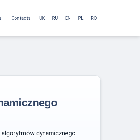
s
Contacts
UK
RU
EN
PL
RO
ynamicznego
ca algorytmów dynamicznego