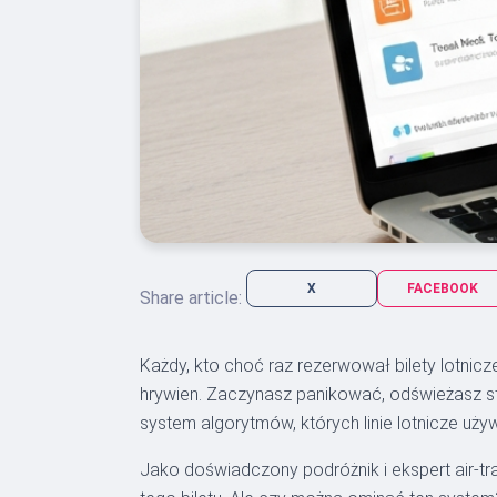
X
FACEBOOK
Share article:
Każdy, kto choć raz rezerwował bilety lotnicze
hrywien. Zaczynasz panikować, odświeżasz str
system algorytmów, których linie lotnicze uż
Jako doświadczony podróżnik i ekspert air-tr