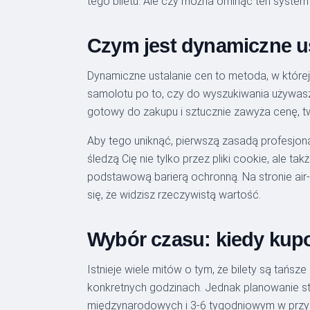
tego biletu. Ale czy można ominąć ten system
Czym jest dynamiczne us
Dynamiczne ustalanie cen to metoda, w której
samolotu po to, czy do wyszukiwania używasz 
gotowy do zakupu i sztucznie zawyża cenę, tw
Aby tego uniknąć, pierwszą zasadą profesjon
śledzą Cię nie tylko przez pliki cookie, ale ta
podstawową barierą ochronną. Na stronie air
się, że widzisz rzeczywistą wartość.
Wybór czasu: kiedy kupo
Istnieje wiele mitów o tym, że bilety są tańsz
konkretnych godzinach. Jednak planowanie s
międzynarodowych i 3-6 tygodniowym w przypa