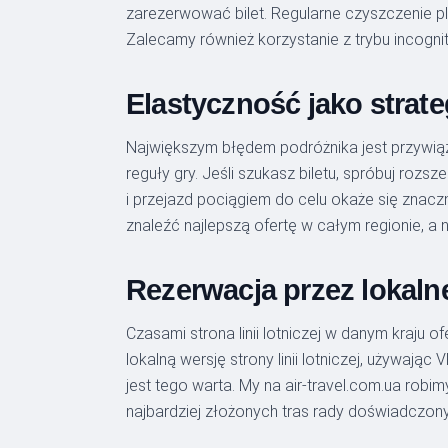
zarezerwować bilet. Regularne czyszczenie p
Zalecamy również korzystanie z trybu incognit
Elastyczność jako strat
Największym błędem podróżnika jest przywiązan
reguły gry. Jeśli szukasz biletu, spróbuj roz
i przejazd pociągiem do celu okaże się znaczn
znaleźć najlepszą ofertę w całym regionie, a 
Rezerwacja przez lokalne 
Czasami strona linii lotniczej w danym kraju o
lokalną wersję strony linii lotniczej, używaj
jest tego warta. My na air-travel.com.ua rob
najbardziej złożonych tras rady doświadczon