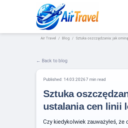
Air Travel
Blog
Sztuka oszczędzania: jak ominą
← Back to blog
Published:
14.03.2026
7 min read
Sztuka oszczędzan
ustalania cen linii
Czy kiedykolwiek zauważyłeś, że