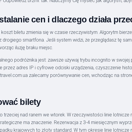
? Odpowiedź brzmi: tak. Nauczymy Cię myśleć jak algorytm, aby
talanie cen i dlaczego działa prz
 koszt biletu zmienia się w czasie rzeczywistym. Algorytm bier
drogiego smartfona. Jeśli system widzi, że przeglądasz tę samą 
orząc iluzję braku miejsc.
alnego podróżnika jest: zawsze używaj trybu incognito w swoje
kże przez adres IP i cyfrowe odciski urządzenia, czyszczenie hist
-travel.com.ua zalecamy porównywanie cen, wchodząc na stronę 
wać bilety
e o trzeciej nad ranem we wtorek. W rzeczywistości linie lotnicz
trategiczne ma znaczenie. Rezerwacja z 3-4 miesięcznym wypr
dku krajowych to złoty standard. W tym okresie linie lotnicze 