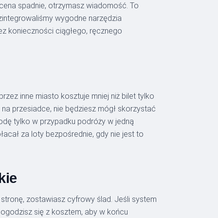
o cena spadnie, otrzymasz wiadomość. To
a zintegrowaliśmy wygodne narzędzia
ez konieczności ciągłego, ręcznego
zez inne miasto kosztuje mniej niż bilet tylko
ć na przesiadce, nie będziesz mógł skorzystać
etodę tylko w przypadku podróży w jedną
acał za loty bezpośrednie, gdy nie jest to
kie
stronę, zostawiasz cyfrowy ślad. Jeśli system
 pogodzisz się z kosztem, aby w końcu