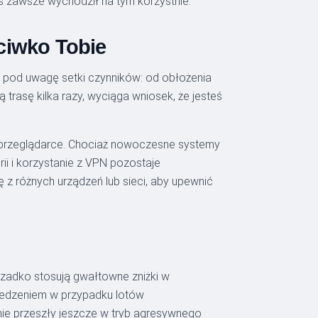
ś zawsze wychodził na tym korzystnie.
eciwko Tobie
ze pod uwagę setki czynników: od obłożenia
trasę kilka razy, wyciąga wniosek, że jesteś
j przeglądarce. Chociaż nowoczesne systemy
orii i korzystanie z VPN pozostaje
z różnych urządzeń lub sieci, aby upewnić
e rzadko stosują gwałtowne zniżki w
zedzeniem w przypadku lotów
nie przeszły jeszcze w tryb agresywnego