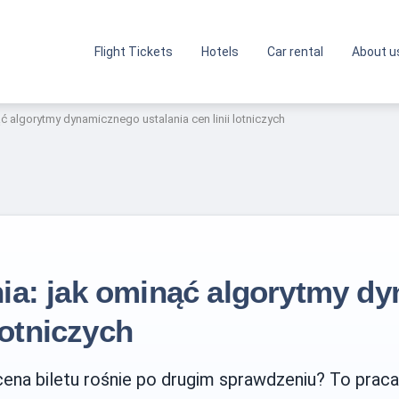
Flight Tickets
Hotels
Car rental
About u
ć algorytmy dynamicznego ustalania cen linii lotniczych
ia: jak ominąć algorytmy d
 lotniczych
 cena biletu rośnie po drugim sprawdzeniu? To pra