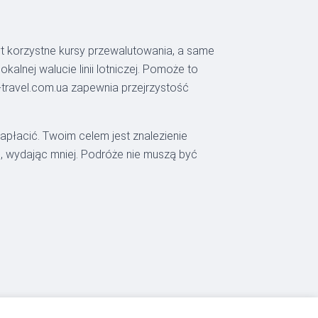
yt korzystne kursy przewalutowania, a same
lnej walucie linii lotniczej. Pomoże to
-travel.com.ua zapewnia przejrzystość
 zapłacić. Twoim celem jest znalezienie
ej, wydając mniej. Podróże nie muszą być