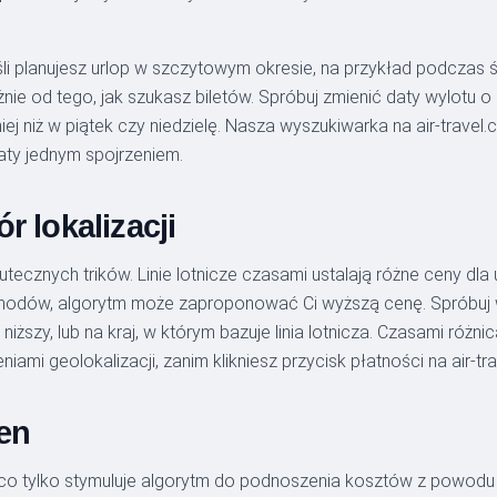
i planujesz urlop w szczytowym okresie, na przykład podczas ś
e od tego, jak szukasz biletów. Spróbuj zmienić daty wylotu o 
iej niż w piątek czy niedzielę. Nasza wyszukiwarka na air-trave
aty jednym spojrzeniem.
r lokalizacji
kutecznych trików. Linie lotnicze czasami ustalają różne ceny dla
odów, algorytm może zaproponować Ci wyższą cenę. Spróbuj w
t niższy, lub na kraj, w którym bazuje linia lotnicza. Czasami r
ami geolokalizacji, zanim klikniesz przycisk płatności na air-tr
en
co tylko stymuluje algorytm do podnoszenia kosztów z powodu