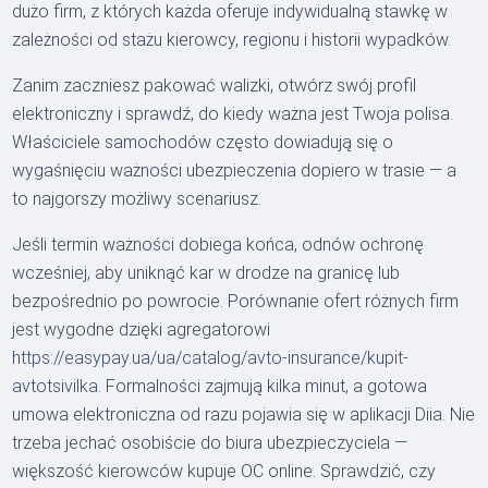
dużo firm, z których każda oferuje indywidualną stawkę w
zależności od stażu kierowcy, regionu i historii wypadków.
Zanim zaczniesz pakować walizki, otwórz swój profil
elektroniczny i sprawdź, do kiedy ważna jest Twoja polisa.
Właściciele samochodów często dowiadują się o
wygaśnięciu ważności ubezpieczenia dopiero w trasie — a
to najgorszy możliwy scenariusz.
Jeśli termin ważności dobiega końca, odnów ochronę
wcześniej, aby uniknąć kar w drodze na granicę lub
bezpośrednio po powrocie. Porównanie ofert różnych firm
jest wygodne dzięki agregatorowi
https://easypay.ua/ua/catalog/avto-insurance/kupit-
avtotsivilka
. Formalności zajmują kilka minut, a gotowa
umowa elektroniczna od razu pojawia się w aplikacji Diia. Nie
trzeba jechać osobiście do biura ubezpieczyciela —
większość kierowców kupuje OC online. Sprawdzić, czy