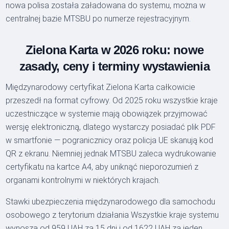
nowa polisa została załadowana do systemu, można w
centralnej bazie MTSBU po numerze rejestracyjnym.
Zielona Karta w 2026 roku: nowe
zasady, ceny i terminy wystawienia
Międzynarodowy certyfikat Zielona Karta całkowicie
przeszedł na format cyfrowy. Od 2025 roku wszystkie kraje
uczestniczące w systemie mają obowiązek przyjmować
wersję elektroniczną, dlatego wystarczy posiadać plik PDF
w smartfonie — pogranicznicy oraz policja UE skanują kod
QR z ekranu. Niemniej jednak MTSBU zaleca wydrukowanie
certyfikatu na kartce A4, aby uniknąć nieporozumień z
organami kontrolnymi w niektórych krajach.
Stawki ubezpieczenia międzynarodowego dla samochodu
osobowego z terytorium działania Wszystkie kraje systemu
wynoszą od 959 UAH za 15 dni i od 1622 UAH za jeden