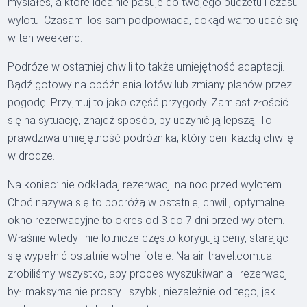
myślałeś, a które idealnie pasuje do twojego budżetu i czasu
wylotu. Czasami los sam podpowiada, dokąd warto udać się
w ten weekend.
Podróże w ostatniej chwili to także umiejętność adaptacji.
Bądź gotowy na opóźnienia lotów lub zmiany planów przez
pogodę. Przyjmuj to jako część przygody. Zamiast złościć
się na sytuację, znajdź sposób, by uczynić ją lepszą. To
prawdziwa umiejętność podróżnika, który ceni każdą chwilę
w drodze.
Na koniec: nie odkładaj rezerwacji na noc przed wylotem.
Choć nazywa się to podróżą w ostatniej chwili, optymalne
okno rezerwacyjne to okres od 3 do 7 dni przed wylotem.
Właśnie wtedy linie lotnicze często korygują ceny, starając
się wypełnić ostatnie wolne fotele. Na air-travel.com.ua
zrobiliśmy wszystko, aby proces wyszukiwania i rezerwacji
był maksymalnie prosty i szybki, niezależnie od tego, jak