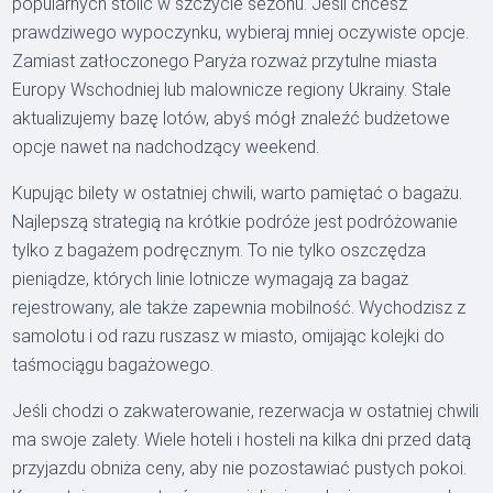
popularnych stolic w szczycie sezonu. Jeśli chcesz
prawdziwego wypoczynku, wybieraj mniej oczywiste opcje.
Zamiast zatłoczonego Paryża rozważ przytulne miasta
Europy Wschodniej lub malownicze regiony Ukrainy. Stale
aktualizujemy bazę lotów, abyś mógł znaleźć budżetowe
opcje nawet na nadchodzący weekend.
Kupując bilety w ostatniej chwili, warto pamiętać o bagażu.
Najlepszą strategią na krótkie podróże jest podróżowanie
tylko z bagażem podręcznym. To nie tylko oszczędza
pieniądze, których linie lotnicze wymagają za bagaż
rejestrowany, ale także zapewnia mobilność. Wychodzisz z
samolotu i od razu ruszasz w miasto, omijając kolejki do
taśmociągu bagażowego.
Jeśli chodzi o zakwaterowanie, rezerwacja w ostatniej chwili
ma swoje zalety. Wiele hoteli i hosteli na kilka dni przed datą
przyjazdu obniża ceny, aby nie pozostawiać pustych pokoi.