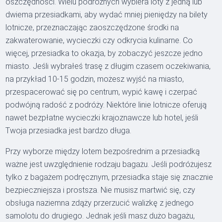
oszczędności. Wielu podróżnych wybiera loty z jedną lub
dwiema przesiadkami, aby wydać mniej pieniędzy na bilety
lotnicze, przeznaczając zaoszczędzone środki na
zakwaterowanie, wycieczki czy odkrycia kulinarne. Co
więcej, przesiadka to okazja, by zobaczyć jeszcze jedno
miasto. Jeśli wybrałeś trasę z długim czasem oczekiwania,
na przykład 10-15 godzin, możesz wyjść na miasto,
przespacerować się po centrum, wypić kawę i czerpać
podwójną radość z podróży. Niektóre linie lotnicze oferują
nawet bezpłatne wycieczki krajoznawcze lub hotel, jeśli
Twoja przesiadka jest bardzo długa.
Przy wyborze między lotem bezpośrednim a przesiadką
ważne jest uwzględnienie rodzaju bagażu. Jeśli podróżujesz
tylko z bagażem podręcznym, przesiadka staje się znacznie
bezpieczniejsza i prostsza. Nie musisz martwić się, czy
obsługa naziemna zdąży przerzucić walizkę z jednego
samolotu do drugiego. Jednak jeśli masz dużo bagażu,