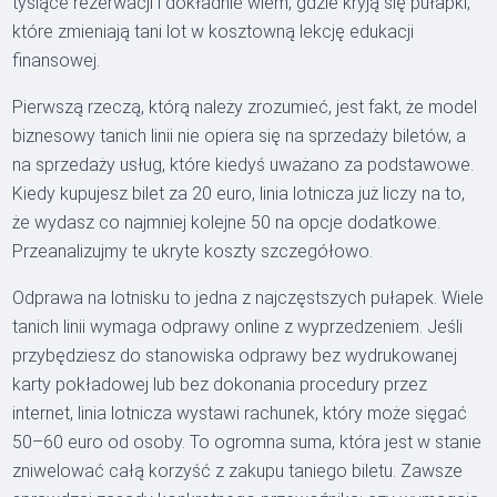
tysiące rezerwacji i dokładnie wiem, gdzie kryją się pułapki,
które zmieniają tani lot w kosztowną lekcję edukacji
finansowej.
Pierwszą rzeczą, którą należy zrozumieć, jest fakt, że model
biznesowy tanich linii nie opiera się na sprzedaży biletów, a
na sprzedaży usług, które kiedyś uważano za podstawowe.
Kiedy kupujesz bilet za 20 euro, linia lotnicza już liczy na to,
że wydasz co najmniej kolejne 50 na opcje dodatkowe.
Przeanalizujmy te ukryte koszty szczegółowo.
Odprawa na lotnisku to jedna z najczęstszych pułapek. Wiele
tanich linii wymaga odprawy online z wyprzedzeniem. Jeśli
przybędziesz do stanowiska odprawy bez wydrukowanej
karty pokładowej lub bez dokonania procedury przez
internet, linia lotnicza wystawi rachunek, który może sięgać
50–60 euro od osoby. To ogromna suma, która jest w stanie
zniwelować całą korzyść z zakupu taniego biletu. Zawsze