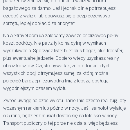
pasażerów zmusza się do oddania walizek do luku
bagażowego za darmo. Jeśli jednak pilnie potrzebujesz
czegoś z walizki lub obawiasz się o bezpieczeństwo
sprzętu, lepiej dopłacić za priorytet.
Na air-travel.com.ua zalecamy zawsze analizować pełny
koszt podróży. Nie patrz tylko na cyfrę w wynikach
wyszukiwania. Sporządź listę: bilet plus bagaż, plus transfer,
plus ewentualne jedzenie. Dopiero wtedy uzyskasz realny
obraz kosztów. Często bywa tak, że po dodaniu tych
wszystkich opcji otrzymujesz sumę, za którą można
polecieć bardziej niezawodną linią z lepszą obsługą i
wygodniejszym czasem wylotu.
Zwróć uwagę na czas wylotu. Tanie linie często realizują loty
wczesnym rankiem lub późno w nocy. Jeśli samolot wylatuje
o 5 rano, będziesz musiał dostać się na lotnisko w nocy.
Transport publiczny o tej porze nie działa, więc będziesz