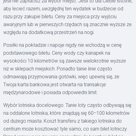
jeśli nie zapłacisz za wybór miejsc. Jeśli to dla Ciebie istotne,
aby lecieć razem, uwzględnij ten wydatek w budżecie od
razu przy zakupie biletu. Ceny za miejsca przy wyjściu
awaryjnym lub w pierwszych rzędach są znacznie wyższe ze
względu na dodatkową przestrzeń na nogi.
Posiłki na pokładzie i napoje nigdy nie wchodzą w cenę
podstawowego biletu. Ceny wody czy kanapek na
wysokości 10 kilometrów są zawsze wielokrotnie wyższe
niż w sklepach miejskich. Ponadto tanie linie często
odmawiają przyjmowania gotówki, więc upewnij się, że
Twoja karta bankowa jest otwarta na transakcje
międzynarodowe i posiada odpowiedni limit.
Wybór lotniska docelowego. Tanie loty często odbywają się
na oddalone lotniska, które znajdują się 60–100 kilometrów
od dużego miasta. Koszt transferu z takiego lotniska do
centrum może kosztować tyle samo, co sam bilet lotniczy.