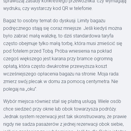
sprawdzaj zasady konkretnego przewoźnika: czy wymagają
wydruku, czy wystarczy kod QR w telefonie.
Bagaż to osobny temat do dyskusji. Limity bagażu
podręcznego stają się coraz mniejsze. Jeśli kiedyś można
było zabrać małą walizkę, to dziś standardowa taryfa
często obejmuje tylko małą torbę, która musi zmieścić się
pod fotelem przed Tobą. Próba wniesienia na pokład
czegoś większego jest karana przy bramce ogromną
opłatą, która często dwukrotnie przewyższa koszt
wcześniejszego opłacenia bagażu na stronie. Moja rada:
zmierz swój plecak w domu za pomocą centymetra. Nie
polegaj na „oku”.
Wybór miejsca również stał się płatną usługą. Wiele osób
chce siedzieć przy oknie lub obok towarzysza podróży.
Jednak system rezerwacji jest tak skonstruowany, że prawie
nigdy nie sadza pasażerów z jednej rezerwacji obok siebie,