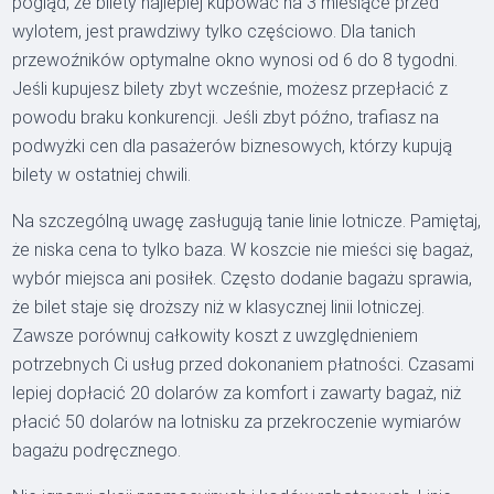
pogląd, że bilety najlepiej kupować na 3 miesiące przed
wylotem, jest prawdziwy tylko częściowo. Dla tanich
przewoźników optymalne okno wynosi od 6 do 8 tygodni.
Jeśli kupujesz bilety zbyt wcześnie, możesz przepłacić z
powodu braku konkurencji. Jeśli zbyt późno, trafiasz na
podwyżki cen dla pasażerów biznesowych, którzy kupują
bilety w ostatniej chwili.
Na szczególną uwagę zasługują tanie linie lotnicze. Pamiętaj,
że niska cena to tylko baza. W koszcie nie mieści się bagaż,
wybór miejsca ani posiłek. Często dodanie bagażu sprawia,
że bilet staje się droższy niż w klasycznej linii lotniczej.
Zawsze porównuj całkowity koszt z uwzględnieniem
potrzebnych Ci usług przed dokonaniem płatności. Czasami
lepiej dopłacić 20 dolarów za komfort i zawarty bagaż, niż
płacić 50 dolarów na lotnisku za przekroczenie wymiarów
bagażu podręcznego.