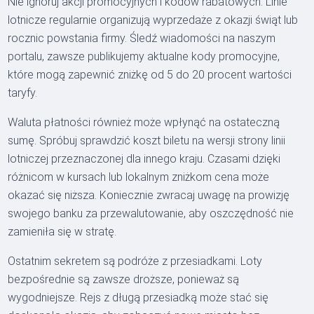
Nie ignoruj akcji promocyjnych i kodów rabatowych. Linie
lotnicze regularnie organizują wyprzedaże z okazji świąt lub
rocznic powstania firmy. Śledź wiadomości na naszym
portalu, zawsze publikujemy aktualne kody promocyjne,
które mogą zapewnić zniżkę od 5 do 20 procent wartości
taryfy.
Waluta płatności również może wpłynąć na ostateczną
sumę. Spróbuj sprawdzić koszt biletu na wersji strony linii
lotniczej przeznaczonej dla innego kraju. Czasami dzięki
różnicom w kursach lub lokalnym zniżkom cena może
okazać się niższa. Koniecznie zwracaj uwagę na prowizję
swojego banku za przewalutowanie, aby oszczędność nie
zamieniła się w stratę.
Ostatnim sekretem są podróże z przesiadkami. Loty
bezpośrednie są zawsze droższe, ponieważ są
wygodniejsze. Rejs z długą przesiadką może stać się