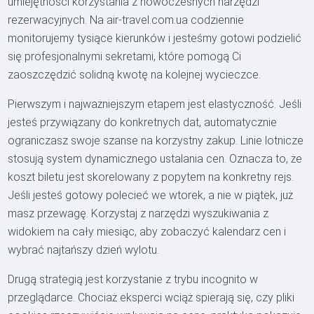
umiejętności korzystania z nowoczesnych narzędzi
rezerwacyjnych. Na air-travel.com.ua codziennie
monitorujemy tysiące kierunków i jesteśmy gotowi podzielić
się profesjonalnymi sekretami, które pomogą Ci
zaoszczędzić solidną kwotę na kolejnej wycieczce.
Pierwszym i najważniejszym etapem jest elastyczność. Jeśli
jesteś przywiązany do konkretnych dat, automatycznie
ograniczasz swoje szanse na korzystny zakup. Linie lotnicze
stosują system dynamicznego ustalania cen. Oznacza to, że
koszt biletu jest skorelowany z popytem na konkretny rejs.
Jeśli jesteś gotowy polecieć we wtorek, a nie w piątek, już
masz przewagę. Korzystaj z narzędzi wyszukiwania z
widokiem na cały miesiąc, aby zobaczyć kalendarz cen i
wybrać najtańszy dzień wylotu.
Drugą strategią jest korzystanie z trybu incognito w
przeglądarce. Chociaż eksperci wciąż spierają się, czy pliki