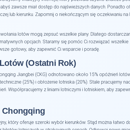
 abyś zawsze miał dostęp do najświeższych danych. Ponadto o
niczej lub kierunku. Zapomnij o niekończącym się oczekiwaniu na l
dwołania lotów mogą zepsuć wszelkie plany. Dlatego dostarcz
ernatywnych opcjach. Staramy się pomóc Ci rozwiązać wszelkie
wsze gotowy, aby zapewnić Ci wsparcie i poradę.
 Lotów (Ostatni Rok)
Chongqing Jiangbei (CKG) odnotowano około 15% opóźnień lotó
techniczne (25%) i obłożenie lotniska (20%). Stale pracujemy
ień. Współpracujemy z liniami lotniczymi i lotniskiem, aby zapew
z Chongqing
y, który oferuje szeroki wybór kierunków. Stąd można łatwo do
r biletów lotniczych w atrakcyjnych cenach. Odkrywaj nowe miast