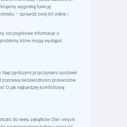
ferujemy wygodną funkcję
otnisku – sprawdź swój lot online i
amy szczegółowe informacje o
 problemy, które mogą wystąpić
w. Najczęstszymi przyczynami opóźnień
 nad poprawą niezawodności przewozów
nić Ci jak najbardziej komfortową
trzeć do wielu zakątków Chin i innych
a, poznawaj nowe kultury i ciesz się