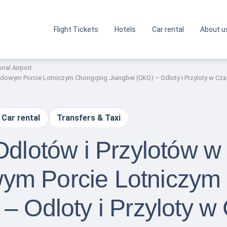
Flight Tickets
Hotels
Car rental
About u
nal Airport
odowym Porcie Lotniczym Chongqing Jiangbei (CKG) – Odloty i Przyloty w Cz
Car rental
Transfers & Taxi
Odlotów i Przylotów w
ym Porcie Lotniczym
– Odloty i Przyloty w