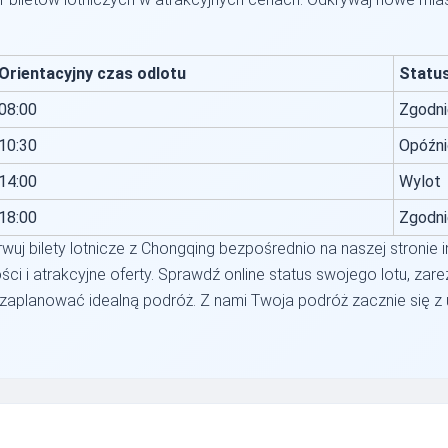
Orientacyjny czas odlotu
Statu
08:00
Zgodni
10:30
Opóźni
14:00
Wylot
18:00
Zgodni
wuj bilety lotnicze z Chongqing bezpośrednio na naszej stronie 
ści i atrakcyjne oferty. Sprawdź online status swojego lotu, zar
aplanować idealną podróż. Z nami Twoja podróż zacznie się z