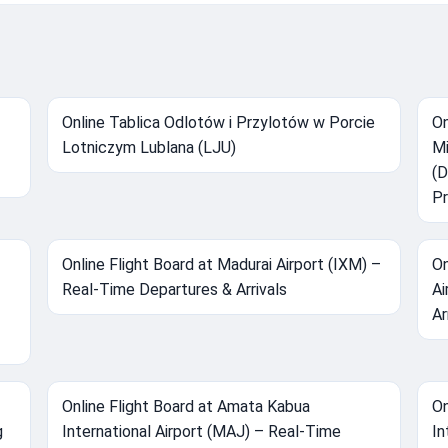
Online Tablica Odlotów i Przylotów w Porcie
On
Lotniczym Lublana (LJU)
Mi
(D
Pr
Online Flight Board at Madurai Airport (IXM) –
On
Real-Time Departures & Arrivals
Ai
Ar
Online Flight Board at Amata Kabua
On
g
International Airport (MAJ) – Real-Time
In