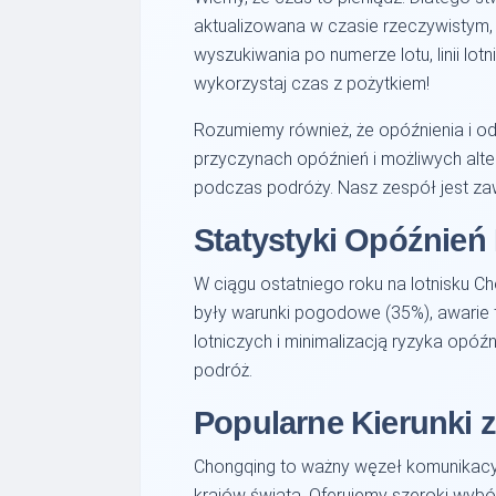
aktualizowana w czasie rzeczywistym,
wyszukiwania po numerze lotu, linii lot
wykorzystaj czas z pożytkiem!
Rozumiemy również, że opóźnienia i o
przyczynach opóźnień i możliwych alt
podczas podróży. Nasz zespół jest za
Statystyki Opóźnień
W ciągu ostatniego roku na lotnisku 
były warunki pogodowe (35%), awarie 
lotniczych i minimalizacją ryzyka opóźn
podróż.
Popularne Kierunki 
Chongqing to ważny węzeł komunikacyjn
krajów świata. Oferujemy szeroki wybó