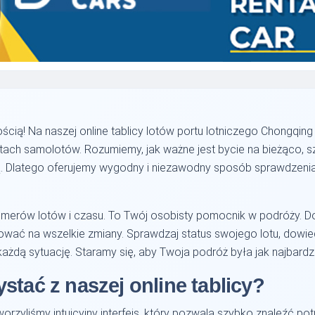
cią! Na naszej online tablicy lotów portu lotniczego Chongqing 
lotach samolotów. Rozumiemy, jak ważne jest bycie na bieżąco, 
 Dlatego oferujemy wygodny i niezawodny sposób sprawdzenia s
ta numerów lotów i czasu. To Twój osobisty pomocnik w podróży. 
wać na wszelkie zmiany. Sprawdzaj status swojego lotu, dowied
ażdą sytuację. Staramy się, aby Twoja podróż była jak najbard
stać z naszej online tablicy?
orzyliśmy intuicyjny interfejs, który pozwala szybko znaleźć pot