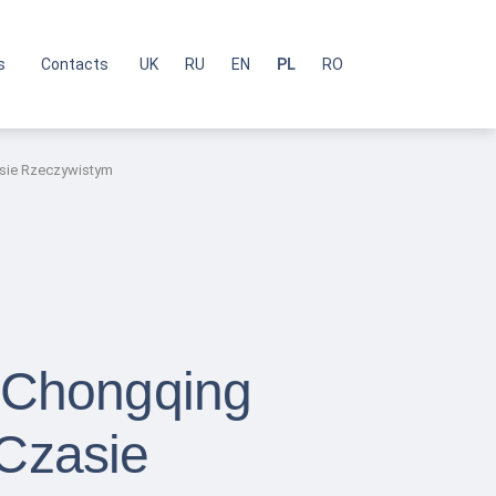
s
Contacts
UK
RU
EN
PL
RO
asie Rzeczywistym
 Chongqing
 Czasie