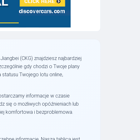
Jiangbei (CKG) znajdziesz najbardziej
szczególnie gdy chodzi o Twoje plany
tatusu Twojego lotu online,
Dostarczamy informacje w czasie
z się o możliwych opóźnieniach lub
ziej komfortowa i bezproblemowa.
rzebne informacje. Nasza tablica jest