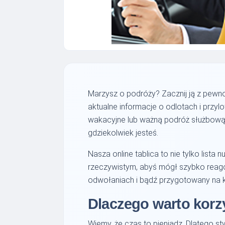
Marzysz o podróży? Zacznij ją z pewnoś
aktualne informacje o odlotach i przy
wakacyjne lub ważną podróż służbową.
gdziekolwiek jesteś.
Nasza online tablica to nie tylko lis
rzeczywistym, abyś mógł szybko reago
odwołaniach i bądź przygotowany na k
Dlaczego warto korzy
Wiemy, że czas to pieniądz. Dlatego stw