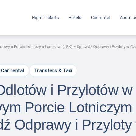
Flight Tickets
Hotels
Car rental
About u
rodowym Porcie Lotniczym Langkawi (LGK) – Sprawdź Odprawy i Przyloty w C
Car rental
Transfers & Taxi
Odlotów i Przylotów w
ym Porcie Lotniczym
ź Odprawy i Przyloty