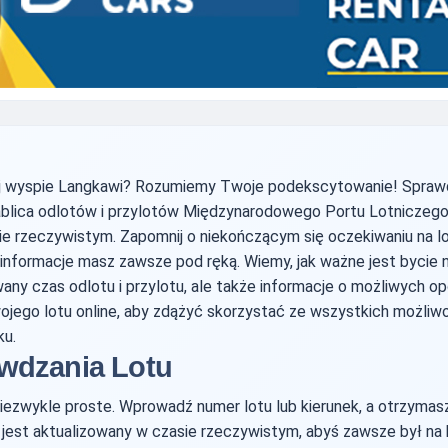
 wyspie Langkawi? Rozumiemy Twoje podekscytowanie! Sprawdz
tablica odlotów i przylotów Międzynarodowego Portu Lotniczeg
ie rzeczywistym. Zapomnij o niekończącym się oczekiwaniu na lo
informacje masz zawsze pod ręką. Wiemy, jak ważne jest bycie 
owany czas odlotu i przylotu, ale także informacje o możliwych o
jego lotu online, aby zdążyć skorzystać ze wszystkich możliwoś
ku.
wdzania Lotu
niezwykle proste. Wprowadź numer lotu lub kierunek, a otrzym
 jest aktualizowany w czasie rzeczywistym, abyś zawsze był na