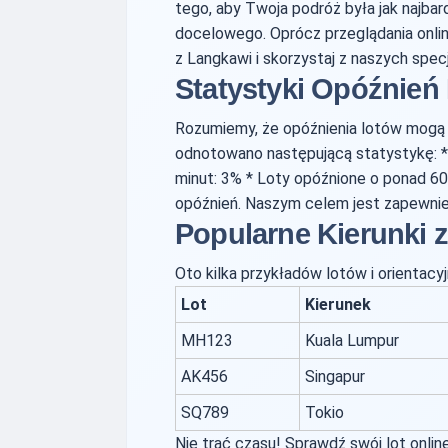
tego, aby Twoja podróż była jak najba
docelowego. Oprócz przeglądania online
z Langkawi i skorzystaj z naszych specj
Statystyki Opóźnień
Rozumiemy, że opóźnienia lotów mogą
odnotowano następującą statystykę: * 
minut: 3% * Loty opóźnione o ponad 60 
opóźnień. Naszym celem jest zapewnie
Popularne Kierunki 
Oto kilka przykładów lotów i orientacy
Lot
Kierunek
MH123
Kuala Lumpur
AK456
Singapur
SQ789
Tokio
Nie trać czasu! Sprawdź swój lot onli