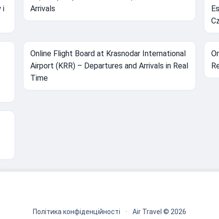
 i
Arrivals
Es
Cz
Online Flight Board at Krasnodar International
On
Airport (KRR) – Departures and Arrivals in Real
Re
Time
ć
Політика конфіденційності
·
Air Travel © 2026