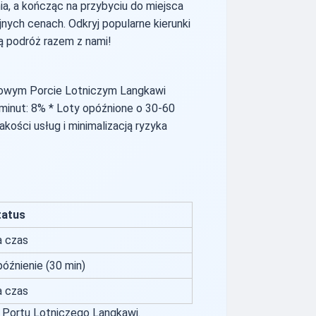
a, a kończąc na przybyciu do miejsca
nych cenach. Odkryj popularne kierunki
ną podróż razem z nami!
dowym Porcie Lotniczym Langkawi
 minut: 8% * Loty opóźnione o 30-60
kości usług i minimalizacją ryzyka
tatus
 czas
óźnienie (30 min)
 czas
o Portu Lotniczego Langkawi.