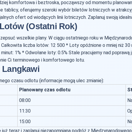
rdziej komfortowa i beztroska, począwszy od momentu planowani
 tablicy, oferujemy szeroki wybór biletów lotniczych w atrakcyj
alnych ofert od wiodących linii lotniczych. Zaplanuj swoją ideal
 Lotów (Ostatni Rok)
 zepsuć wszelkie plany. W ciągu ostatniego roku w Międzynaro
Całkowita liczba lotów: 12 500 * Loty opóźnione o mniej niż 30
minut: 1% * Odwołane loty: 0.5% Stale pracujemy nad poprawą ja
nie Ci terminowego i komfortowego lotu.
z Langkawi
jnego czasu odlotu (informacje mogą ulec zmianie):
Planowany czas odlotu
S
08:00
Na
11:30
Op
15:00
Na
ne już teraz i zaplanuj niezapomnianą podróż z Międzynarodoweg