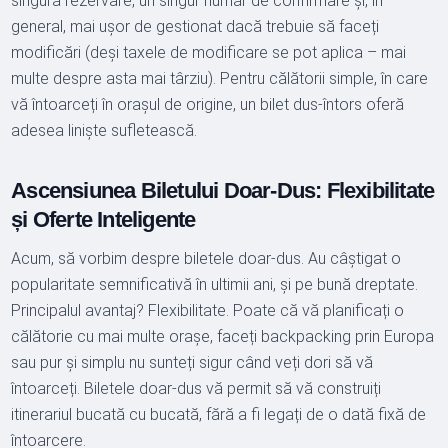
singură rezervare, un singur număr de confirmare și, în
general, mai ușor de gestionat dacă trebuie să faceți
modificări (deși taxele de modificare se pot aplica – mai
multe despre asta mai târziu). Pentru călătorii simple, în care
vă întoarceți în orașul de origine, un bilet dus-întors oferă
adesea liniște sufletească.
Ascensiunea Biletului Doar-Dus: Flexibilitate
și Oferte Inteligente
Acum, să vorbim despre biletele doar-dus. Au câștigat o
popularitate semnificativă în ultimii ani, și pe bună dreptate.
Principalul avantaj? Flexibilitate. Poate că vă planificați o
călătorie cu mai multe orașe, faceți backpacking prin Europa
sau pur și simplu nu sunteți sigur când veți dori să vă
întoarceți. Biletele doar-dus vă permit să vă construiți
itinerariul bucată cu bucată, fără a fi legați de o dată fixă de
întoarcere.