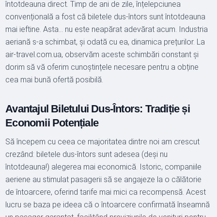
întotdeauna direct. Timp de ani de zile, înțelepciunea
convențională a fost că biletele dus-întors sunt întotdeauna
mai ieftine. Asta… nu este neapărat adevărat acum. Industria
aeriană s-a schimbat, și odată cu ea, dinamica prețurilor. La
air-travel.com.ua, observăm aceste schimbări constant și
dorim să vă oferim cunoștințele necesare pentru a obține
cea mai bună ofertă posibilă.
Avantajul Biletului Dus-Întors: Tradiție și
Economii Potențiale
Să începem cu ceea ce majoritatea dintre noi am crescut
crezând: biletele dus-întors sunt adesea (deși nu
întotdeauna!) alegerea mai economică. Istoric, companiile
aeriene au stimulat pasagerii să se angajeze la o călătorie
de întoarcere, oferind tarife mai mici ca recompensă. Acest
lucru se baza pe ideea că o întoarcere confirmată înseamnă