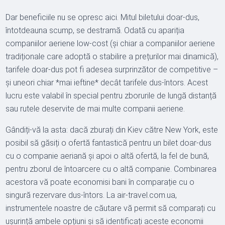
Dar beneficiile nu se opresc aici. Mitul biletului doar-dus,
întotdeauna scump, se destramă. Odată cu apariția
companiilor aeriene low-cost (și chiar a companiilor aeriene
tradiționale care adoptă o stabilire a prețurilor mai dinamică),
tarifele doar-dus pot fi adesea surprinzător de competitive –
și uneori chiar *mai ieftine* decât tarifele dus-întors. Acest
lucru este valabil în special pentru zborurile de lungă distanță
sau rutele deservite de mai multe companii aeriene.
Gândiți-vă la asta: dacă zburați din Kiev către New York, este
posibil să găsiți o ofertă fantastică pentru un bilet doar-dus
cu o companie aeriană și apoi o altă ofertă, la fel de bună,
pentru zborul de întoarcere cu o altă companie. Combinarea
acestora vă poate economisi bani în comparație cu o
singură rezervare dus-întors. La air-travel.com.ua,
instrumentele noastre de căutare vă permit să comparați cu
ușurință ambele opțiuni și să identificați aceste economii