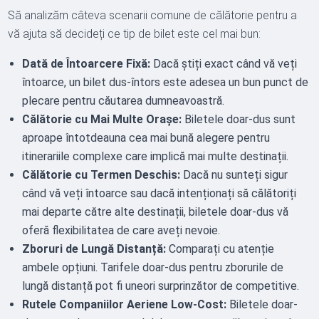
Să analizăm câteva scenarii comune de călătorie pentru a
vă ajuta să decideți ce tip de bilet este cel mai bun:
Dată de Întoarcere Fixă:
Dacă știți exact când vă veți
întoarce, un bilet dus-întors este adesea un bun punct de
plecare pentru căutarea dumneavoastră.
Călătorie cu Mai Multe Orașe:
Biletele doar-dus sunt
aproape întotdeauna cea mai bună alegere pentru
itinerariile complexe care implică mai multe destinații.
Călătorie cu Termen Deschis:
Dacă nu sunteți sigur
când vă veți întoarce sau dacă intenționați să călătoriți
mai departe către alte destinații, biletele doar-dus vă
oferă flexibilitatea de care aveți nevoie.
Zboruri de Lungă Distanță:
Comparați cu atenție
ambele opțiuni. Tarifele doar-dus pentru zborurile de
lungă distanță pot fi uneori surprinzător de competitive.
Rutele Companiilor Aeriene Low-Cost:
Biletele doar-