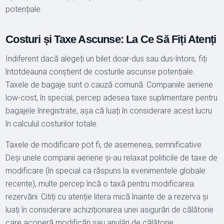
potențiale.
Costuri și Taxe Ascunse: La Ce Să Fiți Atenți
Indiferent dacă alegeți un bilet doar-dus sau dus-întors, fiți
întotdeauna conștient de costurile ascunse potențiale.
Taxele de bagaje sunt o cauză comună. Companiile aeriene
low-cost, în special, percep adesea taxe suplimentare pentru
bagajele înregistrate, așa că luați în considerare acest lucru
în calculul costurilor totale.
Taxele de modificare pot fi, de asemenea, semnificative.
Deși unele companii aeriene și-au relaxat politicile de taxe de
modificare (în special ca răspuns la evenimentele globale
recente), multe percep încă o taxă pentru modificarea
rezervării. Citiți cu atenție litera mică înainte de a rezerva și
luați în considerare achiziționarea unei asigurări de călătorie
care acoperă modificări sau anulări de călătorie.