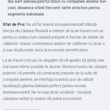
dus sunt adesea punctul dulce cu companiile aeriene low-
cost, deoarece oferă frecvent tarife atractive pentru
segmente individuale.
Sfat de Pro:
Nu vă fie teamă să experimentați! Utilizați
funcția de căutare flexibilă a datelor de la air-travel.com.ua
pentru a vedea cum variază prețurile în funcție de datele de
călătorie. Uneori, schimbarea datelor de călătorie cu doar o
zi sau două poate duce la economii semnificative.
La air-travel.com.ua, ne angajăm să vă ajutăm să găsiți cele
mai bune oferte posibile la zboruri. Motorul nostru de căutare
puternic vă permite să comparați prețurile de la sute de
companii aeriene, iar interfața noastră ușor de utilizat
facilitează găsirea biletului perfect pentru nevoile
dumneavoastră. Nu ne luați doar cuvântul – începeți
căutarea astăzi și vedeți cât puteți economisi!