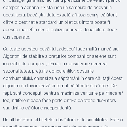
un pasager garantat, facilitând previziunile de venituri pentru
compania aeriană. Există încă un sâmbure de adevăr în
acest lucru. Dacă știți data exactă a întoarcerii și călătoriți
către o destinație standard, un bilet dus-întors poate fi
adesea mai ieftin decât achiziționarea a două bilete doar-
dus separate.
Cu toate acestea, cuvântul „adesea” face multă muncă aici.
Algoritmii de stabilire a prețurilor companiilor aeriene sunt
incredibil de complecși. Ei iau în considerare cererea,
sezonalitatea, prețurile concurenților, costurile
combustibilului, chiar și ziua săptămânii în care căutați! Acești
algoritmi nu favorizează automat călătoriile dus-întors. De
fapt, sunt concepuți pentru a maximiza veniturile pe *fiecare*
loc, indiferent dacă face parte dintr-o călătorie dus-întors
sau dintr-o călătorie independentă.
Un alt beneficiu al biletelor dus-întors este simplitatea. Este o