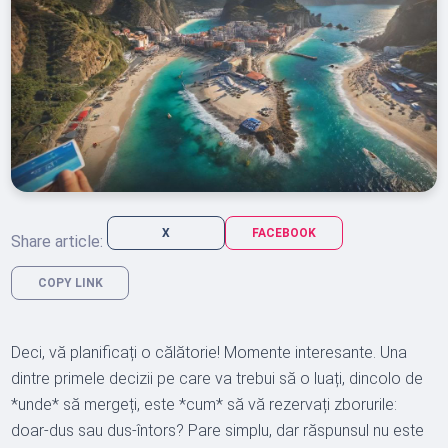
X
FACEBOOK
Share article:
COPY LINK
Deci, vă planificați o călătorie! Momente interesante. Una
dintre primele decizii pe care va trebui să o luați, dincolo de
*unde* să mergeți, este *cum* să vă rezervați zborurile:
doar-dus sau dus-întors? Pare simplu, dar răspunsul nu este