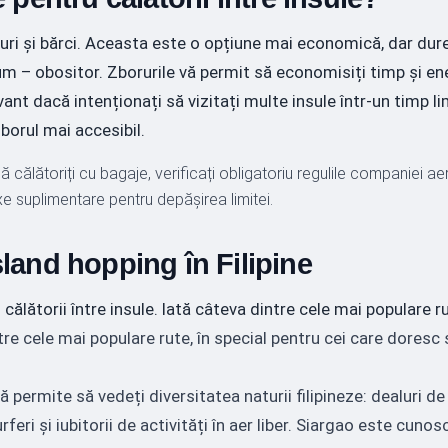
iboturi și bărci. Aceasta este o opțiune mai economică, dar du
drum – obositor. Zborurile vă permit să economisiți timp și e
nt dacă intenționați să vizitați multe insule într-un timp li
borul mai accesibil.
 călătoriți cu bagaje, verificați obligatoriu regulile companiei ae
 suplimentare pentru depășirea limitei.
sland hopping în Filipine
călătorii între insule. Iată câteva dintre cele mai populare r
e cele mai populare rute, în special pentru cei care doresc 
 permite să vedeți diversitatea naturii filipineze: dealuri de
feri și iubitorii de activități în aer liber. Siargao este cunos