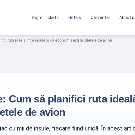
Flight Tickets
Hotels
Car rental
About u
ifici ruta ideală între insule și să economisești la biletele de avion
e: Cum să planifici ruta ideală
etele de avion
siac cu mii de insule, fiecare fiind unică. În acest a