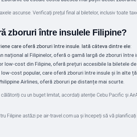
axele ascunse. Verificați prețul final al biletelor, inclusiv toate tax
 zboruri între insulele Filipine?
ene care oferă zboruri între insule. Iată câteva dintre ele:
 național al Filipinelor, oferă o gamă largă de zboruri între i
low-cost din Filipine, oferă prețuri accesibile la biletele de
low-cost popular, care oferă zboruri între insule și în alte țăr
lippine Airlines, oferă zboruri pe distanțe mai scurte.
ălătoriți cu un buget limitat, acordați atenție Cebu Pacific și Air
u Filipine astăzi pe air-travel.com.ua și începeți să vă planificați