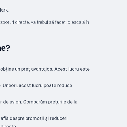
lark.
 zboruri directe, va trebui să faceți o escală în
ne?
 obține un preț avantajos. Acest lucru este
e. Uneori, acest lucru poate reduce
or de avion. Comparăm prețurile de la
 află despre promoții și reduceri.
directe.