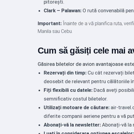
pitorești.
Clark – Palawan:
O rută convenabilă pentr
Important:
Înainte de a vă planifica ruta, verif
Manila sau Cebu.
Cum să găsiți cele mai av
Găsirea biletelor de avion avantajoase este 
Rezervați din timp:
Cu cât rezervați bile
deosebit de relevant pentru călătoriile în
Fiți flexibili cu datele:
Dacă aveți posibili
semnificativ costul biletelor.
Utilizați motoare de căutare:
air-travel.
diferite companii aeriene pentru a vă pu
Abonați-vă la newsletter:
Abonați-vă la n
Luați în considerare opțiunea escalelor: