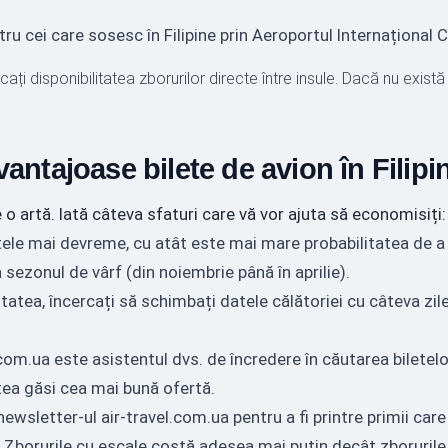
u cei care sosesc în Filipine prin Aeroportul Internațional C
icați disponibilitatea zborurilor directe între insule. Dacă nu există
antajoase bilete de avion în Filipi
o artă. Iată câteva sfaturi care vă vor ajuta să economisiți:
tele mai devreme, cu atât este mai mare probabilitatea de a
 sezonul de vârf (din noiembrie până în aprilie).
tatea, încercați să schimbați datele călătoriei cu câteva zil
com.ua este asistentul dvs. de încredere în căutarea biletel
tea găsi cea mai bună ofertă.
ewsletter-ul air-travel.com.ua pentru a fi printre primii care
Zborurile cu escale costă adesea mai puțin decât zborurile 