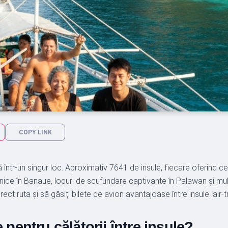
COPY LINK
gă într-un singur loc. Aproximativ 7641 de insule, fiecare oferind 
unice în Banaue, locuri de scufundare captivante în Palawan și mul
ect ruta și să găsiți bilete de avion avantajoase între insule. air-
 pentru călătorii între insule?