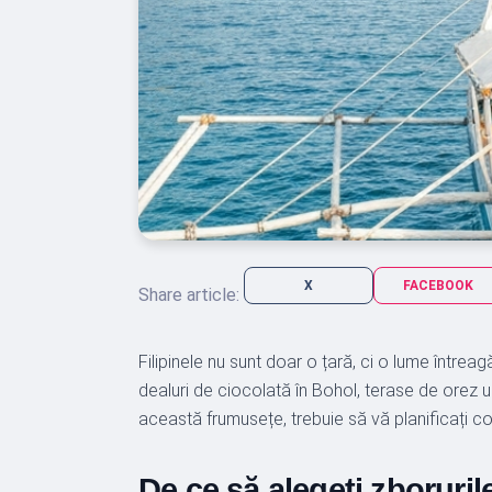
X
FACEBOOK
Share article:
Filipinele nu sunt doar o țară, ci o lume întrea
dealuri de ciocolată în Bohol, terase de orez 
această frumusețe, trebuie să vă planificați cor
De ce să alegeți zborurile