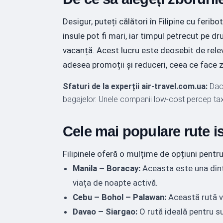
Desigur, puteți călători în Filipine cu fer
insule pot fi mari, iar timpul petrecut pe 
vacanță. Acest lucru este deosebit de releva
adesea promoții și reduceri, ceea ce face z
Sfaturi de la experții air-travel.com.ua:
Dacă
bagajelor. Unele companii low-cost percep taxe
Cele mai populare rute i
Filipinele oferă o mulțime de opțiuni pentru 
Manila – Boracay:
Aceasta este una dintr
viața de noapte activă.
Cebu – Bohol – Palawan:
Această rută vă
Davao – Siargao:
O rută ideală pentru sur