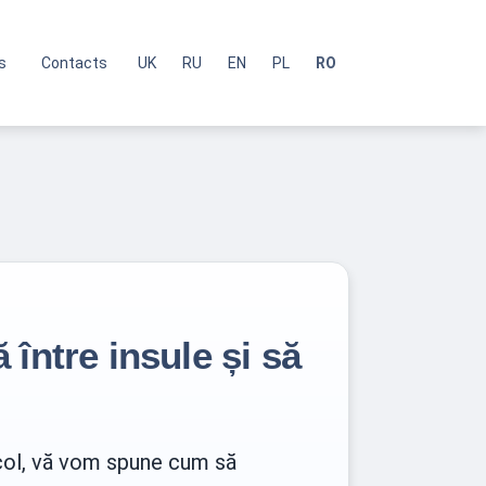
s
Contacts
UK
RU
EN
PL
RO
 între insule și să
rticol, vă vom spune cum să