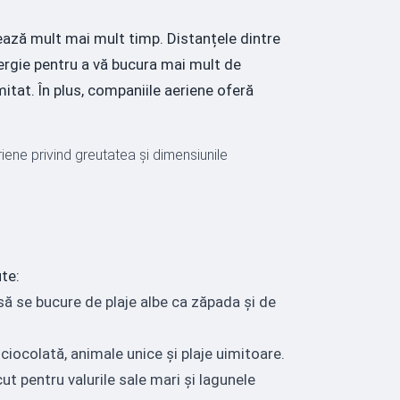
rează mult mai mult timp. Distanțele dintre
nergie pentru a vă bucura mai mult de
mitat. În plus, companiile aeriene oferă
riene privind greutatea și dimensiunile
ute:
să se bucure de plaje albe ca zăpada și de
 ciocolată, animale unice și plaje uimitoare.
cut pentru valurile sale mari și lagunele