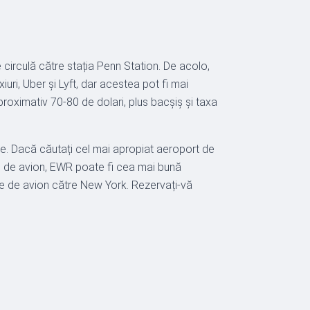
circulă către stația Penn Station. De acolo,
uri, Uber și Lyft, dar acestea pot fi mai
aproximativ 70-80 de dolari, plus bacșiș și taxa
ne. Dacă căutați cel mai apropiat aeroport de
le de avion, EWR poate fi cea mai bună
lete de avion către New York. Rezervați-vă