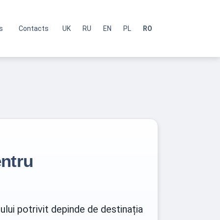
s
Contacts
UK
RU
EN
PL
RO
entru
lui potrivit depinde de destinația