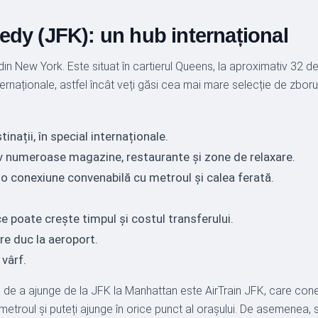
edy (JFK): un hub internațional
n New York. Este situat în cartierul Queens, la aproximativ 32 d
ernaționale, astfel încât veți găsi cea mai mare selecție de zborur
nații, în special internaționale.
siv numeroase magazine, restaurante și zone de relaxare.
ă o conexiune convenabilă cu metroul și calea ferată.
 poate crește timpul și costul transferului.
e duc la aeroport.
 vârf.
de a ajunge de la JFK la Manhattan este AirTrain JFK, care con
troul și puteți ajunge în orice punct al orașului. De asemenea, sun