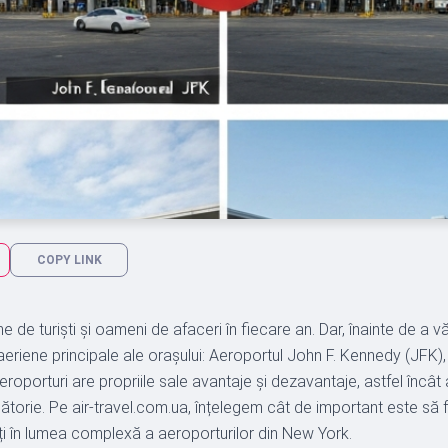
COPY LINK
e de turiști și oameni de afaceri în fiecare an. Dar, înainte de a 
rți aeriene principale ale orașului: Aeroportul John F. Kennedy (JF
oporturi are propriile sale avantaje și dezavantaje, astfel încât 
torie. Pe air-travel.com.ua, înțelegem cât de important este să 
ați în lumea complexă a aeroporturilor din New York.