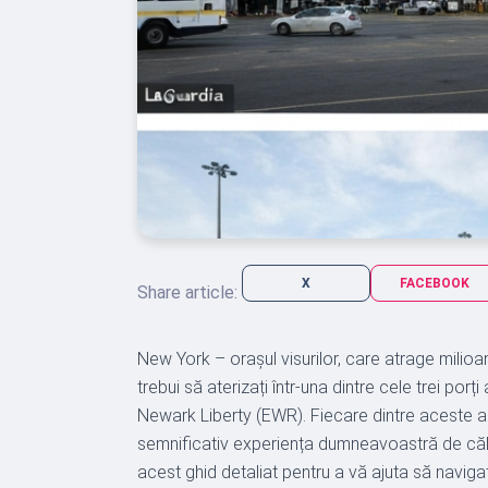
X
FACEBOOK
Share article:
New York – orașul visurilor, care atrage milioan
trebui să aterizați într-una dintre cele trei po
Newark Liberty (EWR). Fiecare dintre aceste aer
semnificativ experiența dumneavoastră de călă
acest ghid detaliat pentru a vă ajuta să navig