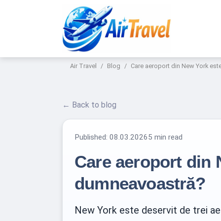
Air Travel
Blog
Care aeroport din New York est
← Back to blog
Published:
08.03.2026
5 min read
Care aeroport din 
dumneavoastră?
New York este deservit de trei ae