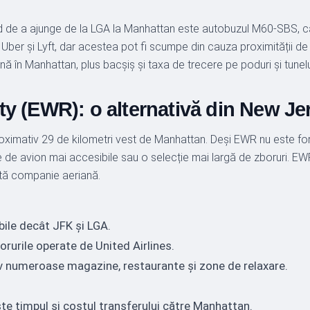
de a ajunge de la LGA la Manhattan este autobuzul M60-SBS, care 
 Uber și Lyft, dar acestea pot fi scumpe din cauza proximității de 
nă în Manhattan, plus bacșiș și taxa de trecere pe poduri și tunelu
ty (EWR): o alternativă din New Je
oximativ 29 de kilometri vest de Manhattan. Deși EWR nu este f
e de avion mai accesibile sau o selecție mai largă de zboruri. EWR
stă companie aeriană.
bile decât JFK și LGA.
orurile operate de United Airlines.
siv numeroase magazine, restaurante și zone de relaxare.
te timpul și costul transferului către Manhattan.