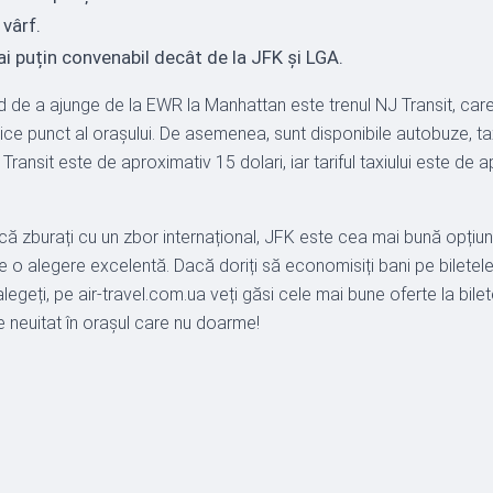
 vârf.
i puțin convenabil decât de la JFK și LGA.
de a ajunge de la EWR la Manhattan este trenul NJ Transit, care 
ice punct al orașului. De asemenea, sunt disponibile autobuze, taxi
Transit este de aproximativ 15 dolari, iar tariful taxiului este de 
că zburați cu un zbor internațional, JFK este cea mai bună opțiu
te o alegere excelentă. Dacă doriți să economisiți bani pe bilete
 alegeți, pe air-travel.com.ua veți găsi cele mai bune oferte la bi
e neuitat în orașul care nu doarme!