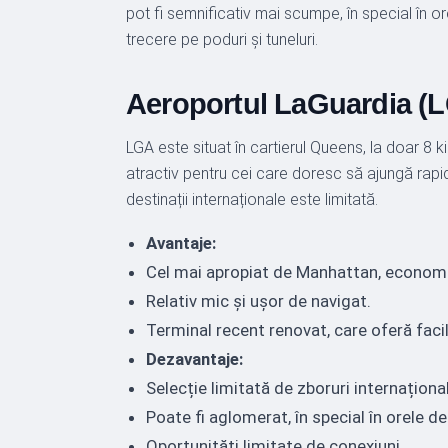
pot fi semnificativ mai scumpe, în special în or
trecere pe poduri și tuneluri.
Aeroportul LaGuardia (LG
LGA este situat în cartierul Queens, la doar 8 
atractiv pentru cei care doresc să ajungă rapid 
destinații internaționale este limitată.
Avantaje:
Cel mai apropiat de Manhattan, economis
Relativ mic și ușor de navigat.
Terminal recent renovat, care oferă faci
Dezavantaje:
Selecție limitată de zboruri internaționa
Poate fi aglomerat, în special în orele de
Oportunități limitate de conexiuni.