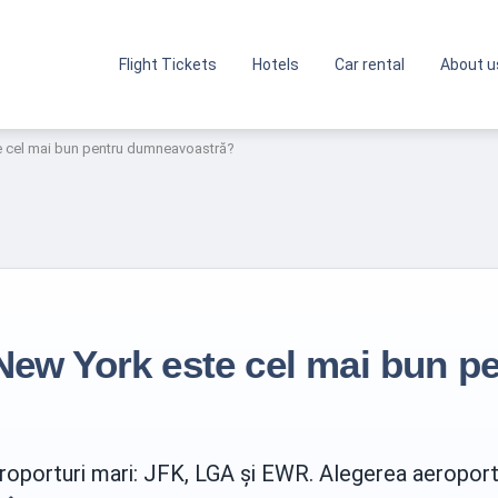
Flight Tickets
Hotels
Car rental
About u
e cel mai bun pentru dumneavoastră?
New York este cel mai bun p
roporturi mari: JFK, LGA și EWR. Alegerea aeroportu