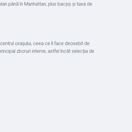
dolari până în Manhattan, plus bacșiș și taxa de
centrul orașului, ceea ce îl face deosebit de
ncipal zboruri interne, astfel încât selecția de