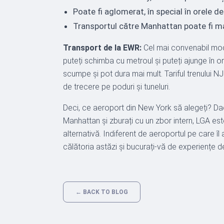
Poate fi aglomerat, în special în orele de
Transportul către Manhattan poate fi ma
Transport de la EWR:
Cel mai convenabil mod 
puteți schimba cu metroul și puteți ajunge în or
scumpe și pot dura mai mult. Tariful trenului NJ 
de trecere pe poduri și tuneluri.
Deci, ce aeroport din New York să alegeți? Da
Manhattan și zburați cu un zbor intern, LGA es
alternativă. Indiferent de aeroportul pe care îl
călătoria astăzi și bucurați-vă de experiențe d
← BACK TO BLOG