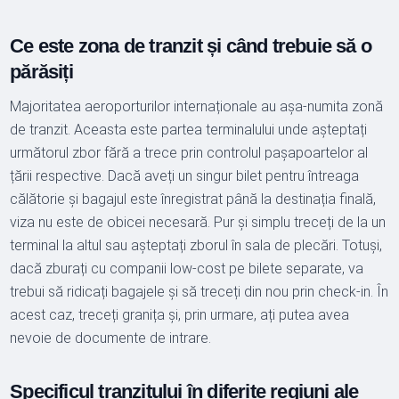
Ce este zona de tranzit și când trebuie să o
părăsiți
Majoritatea aeroporturilor internaționale au așa-numita zonă
de tranzit. Aceasta este partea terminalului unde așteptați
următorul zbor fără a trece prin controlul pașapoartelor al
țării respective. Dacă aveți un singur bilet pentru întreaga
călătorie și bagajul este înregistrat până la destinația finală,
viza nu este de obicei necesară. Pur și simplu treceți de la un
terminal la altul sau așteptați zborul în sala de plecări. Totuși,
dacă zburați cu companii low-cost pe bilete separate, va
trebui să ridicați bagajele și să treceți din nou prin check-in. În
acest caz, treceți granița și, prin urmare, ați putea avea
nevoie de documente de intrare.
Specificul tranzitului în diferite regiuni ale