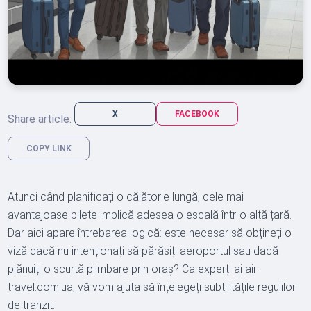
X
FACEBOOK
Share article:
COPY LINK
Atunci când planificați o călătorie lungă, cele mai
avantajoase bilete implică adesea o escală într-o altă țară.
Dar aici apare întrebarea logică: este necesar să obțineți o
viză dacă nu intenționați să părăsiți aeroportul sau dacă
plănuiți o scurtă plimbare prin oraș? Ca experți ai air-
travel.com.ua, vă vom ajuta să înțelegeți subtilitățile regulilor
de tranzit.