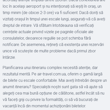
loc în același aeroport și nu intenționați să ieșiți în oraș, un
timp minim (de obicei 2-3 ore) va fi suficient. Dacă doriți să
vizitați orașul în timpul unei escale lungi, asigurați-vă că aveți
dreptul de intrare. Vă sfătuim întotdeauna să verificați
cerințele actuale privind vizele pe paginile oficiale ale
consulatelor, deoarece regulile se pot schimba fără
notificare. De asemenea, rețineți că existența unei rezervări
unice vă scutește de multe probleme dacă primul zbor
întârzie.
Planificarea unui itinerariu complex necesită atenție, dar
rezultatul merită. Pe air-travel.com.ua, oferim o gamă largă
de bilete cu escale confortabile. Mai aveți întrebări despre un
anumit itinerariu? Specialiștii noștri sunt gata să vă ajute să
alegeți cea mai bună opțiune de călătorie, astfel încât să nu
vă faceți griji cu privire la formalități, ci să vă bucurați de
vacanță încă din momentul achiziționării biletelor.