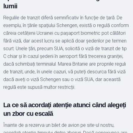
lumii
Regulile de tranzit diferă semnificativ în funcție de țară. De
exemplu, în țările spațiului Schengen, există o regulă conform
căreia cetățenii Ucrainei cu pașaport biometric pot călători
fără viză, dar acest lucru se aplică doar șederilor pe termen
scurt. Unele țări, precum SUA, solicită o viză de tranzit de tip
C chiar și în cazul șederii în aeroport fără trecerea graniței,
dacă schimbați terminalul. Marea Britanie are propriile reguli
de tranzit, unde, în unele cazuri, vă puteți descurca fără viză
dacă aveți o viză Schengen sau o viză SUA, dar această
regulă este supusă multor restricții.
La ce să acordați atenție atunci când alegeți
un zbor cu escală
Înainte de a rezerva un bilet de avion pe site-ul nostru,
acordați atenție timpului dintre zboruri. Dacă conexiunea are