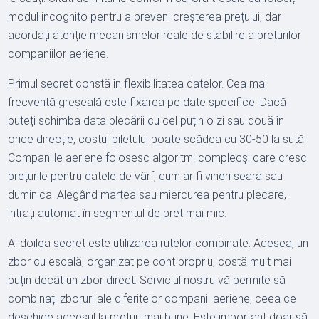
modul incognito pentru a preveni creșterea prețului, dar
acordați atenție mecanismelor reale de stabilire a prețurilor
companiilor aeriene.
Primul secret constă în flexibilitatea datelor. Cea mai
frecventă greșeală este fixarea pe date specifice. Dacă
puteți schimba data plecării cu cel puțin o zi sau două în
orice direcție, costul biletului poate scădea cu 30-50 la sută.
Companiile aeriene folosesc algoritmi complecși care cresc
prețurile pentru datele de vârf, cum ar fi vineri seara sau
duminica. Alegând marțea sau miercurea pentru plecare,
intrați automat în segmentul de preț mai mic.
Al doilea secret este utilizarea rutelor combinate. Adesea, un
zbor cu escală, organizat pe cont propriu, costă mult mai
puțin decât un zbor direct. Serviciul nostru vă permite să
combinați zboruri ale diferitelor companii aeriene, ceea ce
deschide accesul la prețuri mai bune. Este important doar să