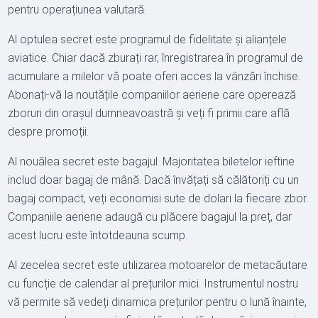
pentru operațiunea valutară.
Al optulea secret este programul de fidelitate și alianțele
aviatice. Chiar dacă zburați rar, înregistrarea în programul de
acumulare a milelor vă poate oferi acces la vânzări închise.
Abonați-vă la noutățile companiilor aeriene care operează
zboruri din orașul dumneavoastră și veți fi primii care află
despre promoții.
Al nouălea secret este bagajul. Majoritatea biletelor ieftine
includ doar bagaj de mână. Dacă învățați să călătoriți cu un
bagaj compact, veți economisi sute de dolari la fiecare zbor.
Companiile aeriene adaugă cu plăcere bagajul la preț, dar
acest lucru este întotdeauna scump.
Al zecelea secret este utilizarea motoarelor de metacăutare
cu funcție de calendar al prețurilor mici. Instrumentul nostru
vă permite să vedeți dinamica prețurilor pentru o lună înainte,