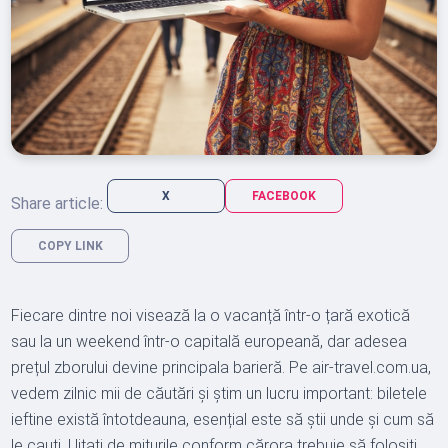
X
FACEBOOK
Share article:
COPY LINK
Fiecare dintre noi visează la o vacanță într-o țară exotică
sau la un weekend într-o capitală europeană, dar adesea
prețul zborului devine principala barieră. Pe air-travel.com.ua,
vedem zilnic mii de căutări și știm un lucru important: biletele
ieftine există întotdeauna, esențial este să știi unde și cum să
le cauți. Uitați de miturile conform cărora trebuie să folosiți