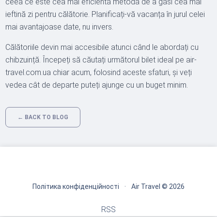
ceea ce este cea mai eficientă metodă de a găsi cea mai
ieftină zi pentru călătorie. Planificați-vă vacanța în jurul celei
mai avantajoase date, nu invers.
Călătoriile devin mai accesibile atunci când le abordați cu
chibzuință. Începeți să căutați următorul bilet ideal pe air-
travel.com.ua chiar acum, folosind aceste sfaturi, și veți
vedea cât de departe puteți ajunge cu un buget minim.
← BACK TO BLOG
Політика конфіденційності
·
Air Travel © 2026
RSS