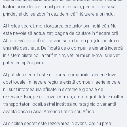
luați în considerare timpul pentru escală, pentru a reuși să
prindeți al doilea zbor în caz de mică întârziere a primului.
Al treilea secret: monitorizarea prețurilor prin notificări. Nu
este nevoie să actualizați pagina de căutare în fiecare oră.
Abonați-vă la notificări privind schimbarea prețului pentru o
anumită destinație. De îndată ce o companie aeriană încarcă
în sistem bilete noi la tarif minim, veți primi un e-mail și le veți
putea cumpăra primii.
Al patrulea secret este utilizarea companiilor aeriene low-
cost locale. În fiecare regiune există companii aeriene care
nu sunt întotdeauna afișate în sistemele globale de
rezervare. Noi, pe air-travel.com.ua, am integrat datele multor
transportatori locali, astfel încât să nu ratați nicio variantă
avantajoasă în Asia, America Latină sau Africa.
Al cincilea secret este rezervarea în avans, dar nu prea