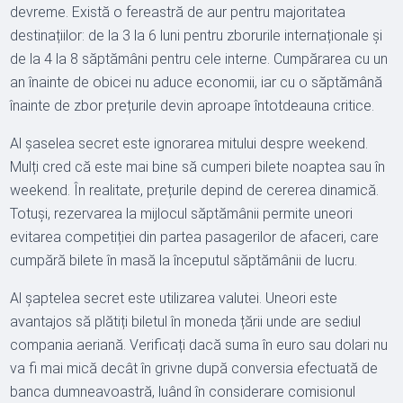
devreme. Există o fereastră de aur pentru majoritatea
destinațiilor: de la 3 la 6 luni pentru zborurile internaționale și
de la 4 la 8 săptămâni pentru cele interne. Cumpărarea cu un
an înainte de obicei nu aduce economii, iar cu o săptămână
înainte de zbor prețurile devin aproape întotdeauna critice.
Al șaselea secret este ignorarea mitului despre weekend.
Mulți cred că este mai bine să cumperi bilete noaptea sau în
weekend. În realitate, prețurile depind de cererea dinamică.
Totuși, rezervarea la mijlocul săptămânii permite uneori
evitarea competiției din partea pasagerilor de afaceri, care
cumpără bilete în masă la începutul săptămânii de lucru.
Al șaptelea secret este utilizarea valutei. Uneori este
avantajos să plătiți biletul în moneda țării unde are sediul
compania aeriană. Verificați dacă suma în euro sau dolari nu
va fi mai mică decât în grivne după conversia efectuată de
banca dumneavoastră, luând în considerare comisionul