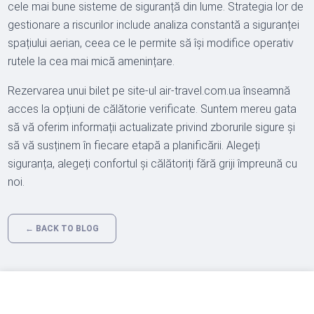
cele mai bune sisteme de siguranță din lume. Strategia lor de
gestionare a riscurilor include analiza constantă a siguranței
spațiului aerian, ceea ce le permite să își modifice operativ
rutele la cea mai mică amenințare.
Rezervarea unui bilet pe site-ul air-travel.com.ua înseamnă
acces la opțiuni de călătorie verificate. Suntem mereu gata
să vă oferim informații actualizate privind zborurile sigure și
să vă susținem în fiecare etapă a planificării. Alegeți
siguranța, alegeți confortul și călătoriți fără griji împreună cu
noi.
← BACK TO BLOG