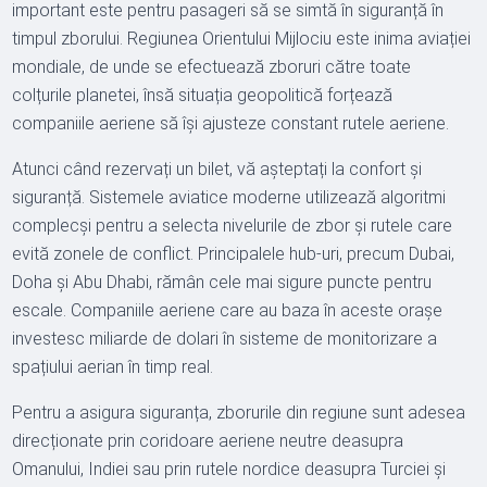
important este pentru pasageri să se simtă în siguranță în
timpul zborului. Regiunea Orientului Mijlociu este inima aviației
mondiale, de unde se efectuează zboruri către toate
colțurile planetei, însă situația geopolitică forțează
companiile aeriene să își ajusteze constant rutele aeriene.
Atunci când rezervați un bilet, vă așteptați la confort și
siguranță. Sistemele aviatice moderne utilizează algoritmi
complecși pentru a selecta nivelurile de zbor și rutele care
evită zonele de conflict. Principalele hub-uri, precum Dubai,
Doha și Abu Dhabi, rămân cele mai sigure puncte pentru
escale. Companiile aeriene care au baza în aceste orașe
investesc miliarde de dolari în sisteme de monitorizare a
spațiului aerian în timp real.
Pentru a asigura siguranța, zborurile din regiune sunt adesea
direcționate prin coridoare aeriene neutre deasupra
Omanului, Indiei sau prin rutele nordice deasupra Turciei și