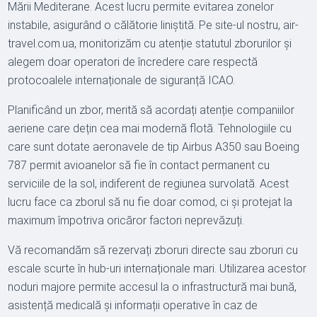
Mării Mediterane. Acest lucru permite evitarea zonelor
instabile, asigurând o călătorie liniștită. Pe site-ul nostru, air-
travel.com.ua, monitorizăm cu atenție statutul zborurilor și
alegem doar operatori de încredere care respectă
protocoalele internaționale de siguranță ICAO.
Planificând un zbor, merită să acordați atenție companiilor
aeriene care dețin cea mai modernă flotă. Tehnologiile cu
care sunt dotate aeronavele de tip Airbus A350 sau Boeing
787 permit avioanelor să fie în contact permanent cu
serviciile de la sol, indiferent de regiunea survolată. Acest
lucru face ca zborul să nu fie doar comod, ci și protejat la
maximum împotriva oricăror factori neprevăzuți.
Vă recomandăm să rezervați zboruri directe sau zboruri cu
escale scurte în hub-uri internaționale mari. Utilizarea acestor
noduri majore permite accesul la o infrastructură mai bună,
asistență medicală și informații operative în caz de