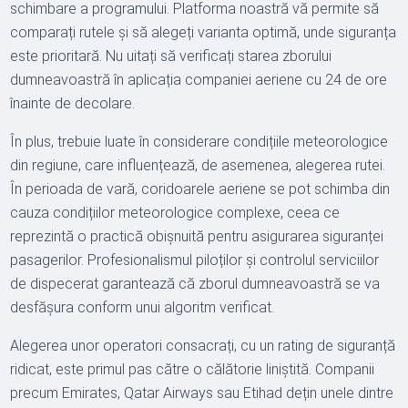
schimbare a programului. Platforma noastră vă permite să
comparați rutele și să alegeți varianta optimă, unde siguranța
este prioritară. Nu uitați să verificați starea zborului
dumneavoastră în aplicația companiei aeriene cu 24 de ore
înainte de decolare.
În plus, trebuie luate în considerare condițiile meteorologice
din regiune, care influențează, de asemenea, alegerea rutei.
În perioada de vară, coridoarele aeriene se pot schimba din
cauza condițiilor meteorologice complexe, ceea ce
reprezintă o practică obișnuită pentru asigurarea siguranței
pasagerilor. Profesionalismul piloților și controlul serviciilor
de dispecerat garantează că zborul dumneavoastră se va
desfășura conform unui algoritm verificat.
Alegerea unor operatori consacrați, cu un rating de siguranță
ridicat, este primul pas către o călătorie liniștită. Companii
precum Emirates, Qatar Airways sau Etihad dețin unele dintre