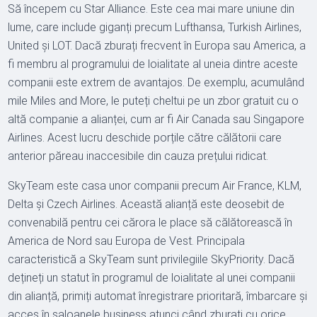
Să începem cu Star Alliance. Este cea mai mare uniune din
lume, care include giganți precum Lufthansa, Turkish Airlines,
United și LOT. Dacă zburați frecvent în Europa sau America, a
fi membru al programului de loialitate al uneia dintre aceste
companii este extrem de avantajos. De exemplu, acumulând
mile Miles and More, le puteți cheltui pe un zbor gratuit cu o
altă companie a alianței, cum ar fi Air Canada sau Singapore
Airlines. Acest lucru deschide porțile către călătorii care
anterior păreau inaccesibile din cauza prețului ridicat.
SkyTeam este casa unor companii precum Air France, KLM,
Delta și Czech Airlines. Această alianță este deosebit de
convenabilă pentru cei cărora le place să călătorească în
America de Nord sau Europa de Vest. Principala
caracteristică a SkyTeam sunt privilegiile SkyPriority. Dacă
dețineți un statut în programul de loialitate al unei companii
din alianță, primiți automat înregistrare prioritară, îmbarcare și
acces în saloanele business atunci când zburați cu orice