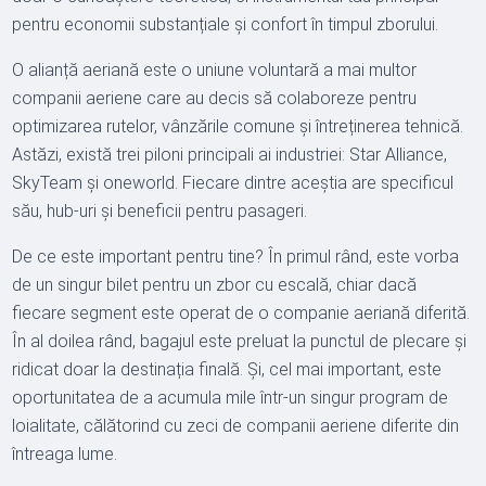
pentru economii substanțiale și confort în timpul zborului.
O alianță aeriană este o uniune voluntară a mai multor
companii aeriene care au decis să colaboreze pentru
optimizarea rutelor, vânzările comune și întreținerea tehnică.
Astăzi, există trei piloni principali ai industriei: Star Alliance,
SkyTeam și oneworld. Fiecare dintre aceștia are specificul
său, hub-uri și beneficii pentru pasageri.
De ce este important pentru tine? În primul rând, este vorba
de un singur bilet pentru un zbor cu escală, chiar dacă
fiecare segment este operat de o companie aeriană diferită.
În al doilea rând, bagajul este preluat la punctul de plecare și
ridicat doar la destinația finală. Și, cel mai important, este
oportunitatea de a acumula mile într-un singur program de
loialitate, călătorind cu zeci de companii aeriene diferite din
întreaga lume.