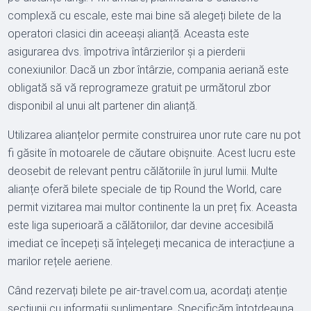
complexă cu escale, este mai bine să alegeți bilete de la
operatori clasici din aceeași alianță. Aceasta este
asigurarea dvs. împotriva întârzierilor și a pierderii
conexiunilor. Dacă un zbor întârzie, compania aeriană este
obligată să vă reprogrameze gratuit pe următorul zbor
disponibil al unui alt partener din alianță.
Utilizarea alianțelor permite construirea unor rute care nu pot
fi găsite în motoarele de căutare obișnuite. Acest lucru este
deosebit de relevant pentru călătoriile în jurul lumii. Multe
alianțe oferă bilete speciale de tip Round the World, care
permit vizitarea mai multor continente la un preț fix. Aceasta
este liga superioară a călătoriilor, dar devine accesibilă
imediat ce începeți să înțelegeți mecanica de interacțiune a
marilor rețele aeriene.
Când rezervați bilete pe air-travel.com.ua, acordați atenție
secțiunii cu informații suplimentare. Specificăm întotdeauna