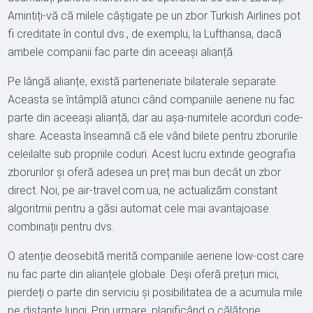
Amintiți-vă că milele câștigate pe un zbor Turkish Airlines pot
fi creditate în contul dvs., de exemplu, la Lufthansa, dacă
ambele companii fac parte din aceeași alianță.
Pe lângă alianțe, există parteneriate bilaterale separate.
Aceasta se întâmplă atunci când companiile aeriene nu fac
parte din aceeași alianță, dar au așa-numitele acorduri code-
share. Aceasta înseamnă că ele vând bilete pentru zborurile
celeilalte sub propriile coduri. Acest lucru extinde geografia
zborurilor și oferă adesea un preț mai bun decât un zbor
direct. Noi, pe air-travel.com.ua, ne actualizăm constant
algoritmii pentru a găsi automat cele mai avantajoase
combinații pentru dvs.
O atenție deosebită merită companiile aeriene low-cost care
nu fac parte din alianțele globale. Deși oferă prețuri mici,
pierdeți o parte din serviciu și posibilitatea de a acumula mile
pe distanțe lungi. Prin urmare, planificând o călătorie