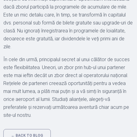
dacă zborul participă la programele de acumulare de mile.
Este un mic detaliu care, în timp, se transformă în capitalul
dvs. personal sub formă de bilete gratuite sau upgrade-uri de
clasă. Nu ignorați înregistrarea în programele de loialitate,
deoarece este gratuită, iar dividendele le veți primi ani de
zile.
În cele din urmă, principalul secret al unui călător de succes
este flexibilitatea. Uneori, un zbor prin hub-ul unui partener
este mai ieftin decât un zbor direct al operatorului național.
Rețelele de parteneri creează oportunități pentru a vedea
mai mult lumea, a plăti mai puțin și a vă simți în siguranță în
orice aeroport al lumii. Studiați alianțele, alegeți-vă
preferatele și rezervați următoarea aventură chiar acum pe
site-ul nostru.
← BACK TO BLOG