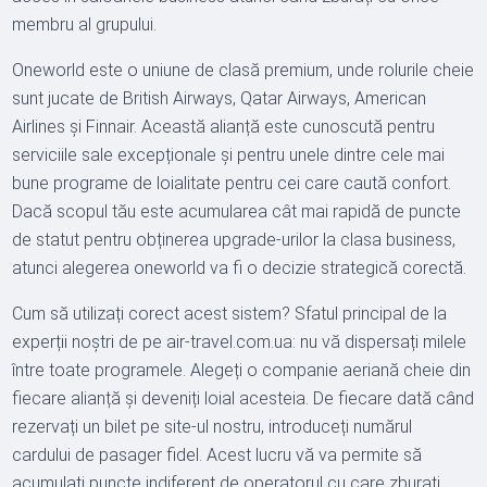
membru al grupului.
Oneworld este o uniune de clasă premium, unde rolurile cheie
sunt jucate de British Airways, Qatar Airways, American
Airlines și Finnair. Această alianță este cunoscută pentru
serviciile sale excepționale și pentru unele dintre cele mai
bune programe de loialitate pentru cei care caută confort.
Dacă scopul tău este acumularea cât mai rapidă de puncte
de statut pentru obținerea upgrade-urilor la clasa business,
atunci alegerea oneworld va fi o decizie strategică corectă.
Cum să utilizați corect acest sistem? Sfatul principal de la
experții noștri de pe air-travel.com.ua: nu vă dispersați milele
între toate programele. Alegeți o companie aeriană cheie din
fiecare alianță și deveniți loial acesteia. De fiecare dată când
rezervați un bilet pe site-ul nostru, introduceți numărul
cardului de pasager fidel. Acest lucru vă va permite să
acumulați puncte indiferent de operatorul cu care zburați.