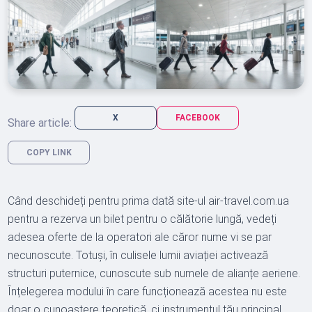
X
FACEBOOK
Share article:
COPY LINK
Când deschideți pentru prima dată site-ul air-travel.com.ua
pentru a rezerva un bilet pentru o călătorie lungă, vedeți
adesea oferte de la operatori ale căror nume vi se par
necunoscute. Totuși, în culisele lumii aviației activează
structuri puternice, cunoscute sub numele de alianțe aeriene.
Înțelegerea modului în care funcționează acestea nu este
doar o cunoaștere teoretică, ci instrumentul tău principal