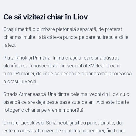
Ce să vizitezi chiar în Liov
Orașul merită o plimbare pietonală separată, de preferat
chiar mai multe. Iată câteva puncte pe care nu trebuie să le
ratezi:
Piața Rînok și Primăria. Inima orașului, care și-a păstrat
planificarea renascentistă din secolul al XVI-lea. Urcă în
turnul Primăriei, de unde se deschide o panoramă pitorească
a orașului vechi.
Strada Armenească. Una dintre cele mai vechi din Liov, cu o
biserică ce are deja peste șase sute de ani. Aici este foarte
fotogenic chiar și pe vreme mohorâtă.
Cimitirul Lîceakivski. Sună neobișnuit ca punct turistic, dar
este un adevărat muzeu de sculptură în aer liber, fiind unul