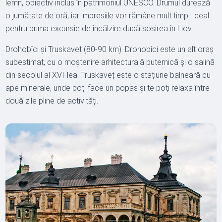
lemn, obiectiv inclus în patrimoniul UNESCO. Drumul durează
o jumătate de oră, iar impresiile vor rămâne mult timp. Ideal
pentru prima excursie de încălzire după sosirea în Liov.
Drohobîci și Truskaveț (80-90 km). Drohobîci este un alt oraș
subestimat, cu o moștenire arhitecturală puternică și o salină
din secolul al XVI-lea. Truskaveț este o stațiune balneară cu
ape minerale, unde poți face un popas și te poți relaxa între
două zile pline de activități.