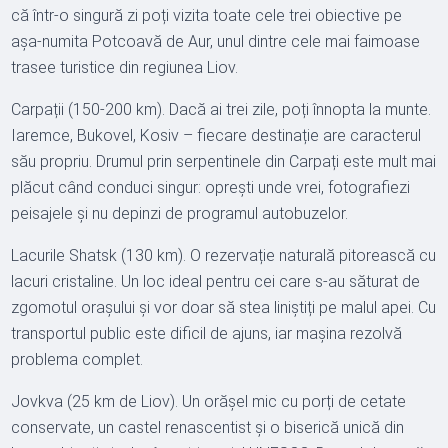
că într-o singură zi poți vizita toate cele trei obiective pe
așa-numita Potcoavă de Aur, unul dintre cele mai faimoase
trasee turistice din regiunea Liov.
Carpații (150-200 km). Dacă ai trei zile, poți înnopta la munte.
Iaremce, Bukovel, Kosiv – fiecare destinație are caracterul
său propriu. Drumul prin serpentinele din Carpați este mult mai
plăcut când conduci singur: oprești unde vrei, fotografiezi
peisajele și nu depinzi de programul autobuzelor.
Lacurile Shatsk (130 km). O rezervație naturală pitorească cu
lacuri cristaline. Un loc ideal pentru cei care s-au săturat de
zgomotul orașului și vor doar să stea liniștiți pe malul apei. Cu
transportul public este dificil de ajuns, iar mașina rezolvă
problema complet.
Jovkva (25 km de Liov). Un orășel mic cu porți de cetate
conservate, un castel renascentist și o biserică unică din