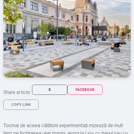
X
FACEBOOK
Share article:
COPY LINK
Tocmai de aceea călătorii experimentați mizează de mult
timp pe închirierea unei mașini: ajungi la Liov cu trenul sau cu