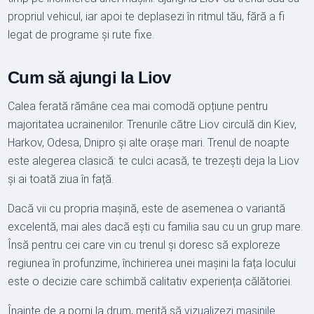
propriul vehicul, iar apoi te deplasezi în ritmul tău, fără a fi
legat de programe și rute fixe.
Cum să ajungi la Liov
Calea ferată rămâne cea mai comodă opțiune pentru
majoritatea ucrainenilor. Trenurile către Liov circulă din Kiev,
Harkov, Odesa, Dnipro și alte orașe mari. Trenul de noapte
este alegerea clasică: te culci acasă, te trezești deja la Liov
și ai toată ziua în față.
Dacă vii cu propria mașină, este de asemenea o variantă
excelentă, mai ales dacă ești cu familia sau cu un grup mare.
Însă pentru cei care vin cu trenul și doresc să exploreze
regiunea în profunzime, închirierea unei mașini la fața locului
este o decizie care schimbă calitativ experiența călătoriei.
Înainte de a porni la drum, merită să
vizualizezi mașinile