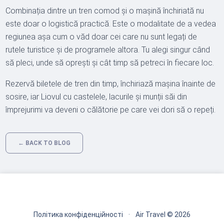
Combinația dintre un tren comod și o mașină închiriată nu
este doar o logistică practică. Este o modalitate de a vedea
regiunea așa cum o văd doar cei care nu sunt legați de
rutele turistice și de programele altora. Tu alegi singur când
să pleci, unde să oprești și cât timp să petreci în fiecare loc.
Rezervă biletele de tren din timp, închiriază mașina înainte de
sosire, iar Liovul cu castelele, lacurile și munții săi din
împrejurimi va deveni o călătorie pe care vei dori să o repeți.
← BACK TO BLOG
Політика конфіденційності
·
Air Travel © 2026