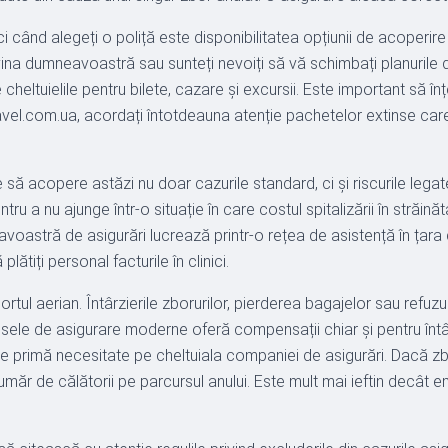
nci când alegeți o poliță este disponibilitatea opțiunii de acoperir
na dumneavoastră sau sunteți nevoiți să vă schimbați planurile 
ltuielile pentru bilete, cazare și excursii. Este important să în
avel.com.ua, acordați întotdeauna atenție pachetelor extinse care 
 să acopere astăzi nu doar cazurile standard, ci și riscurile legat
ru a nu ajunge într-o situație în care costul spitalizării în străi
oastră de asigurări lucrează printr-o rețea de asistență în țara 
plătiți personal facturile în clinici.
tul aerian. Întârzierile zborurilor, pierderea bagajelor sau refuzu
dusele de asigurare moderne oferă compensații chiar și pentru înt
 primă necesitate pe cheltuiala companiei de asigurări. Dacă zbur
umăr de călătorii pe parcursul anului. Este mult mai ieftin decât em