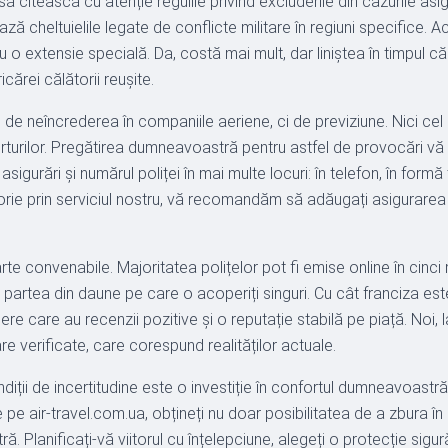
să citească cu atenție regulile privind excluderile din cazurile asig
cheltuielile legate de conflicte militare în regiuni specifice. A
u o extensie specială. Da, costă mai mult, dar liniștea în timpul c
ărei călătorii reușite.
e de neîncrederea în companiile aeriene, ci de previziune. Nici ce
turilor. Pregătirea dumneavoastră pentru astfel de provocări vă 
urări și numărul poliței în mai multe locuri: în telefon, în formă t
rie prin serviciul nostru, vă recomandăm să adăugați asigurarea di
e convenabile. Majoritatea polițelor pot fi emise online în cinci mi
artea din daune pe care o acoperiți singuri. Cu cât franciza este m
redere care au recenzii pozitive și o reputație stabilă pe piață. No
e verificate, care corespund realităților actuale.
diții de incertitudine este o investiție în confortul dumneavoast
pe air-travel.com.ua, obțineți nu doar posibilitatea de a zbura în 
ă. Planificați-vă viitorul cu înțelepciune, alegeți o protecție sigu