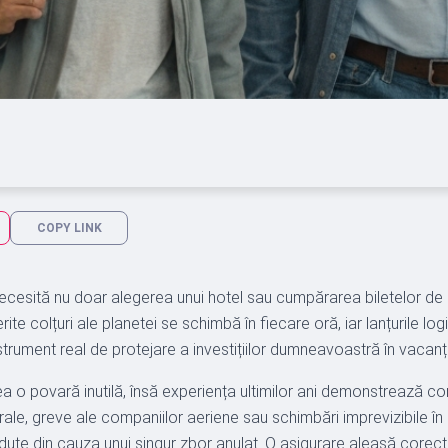
COPY LINK
 necesită nu doar alegerea unui hotel sau cumpărarea biletelor de 
erite colțuri ale planetei se schimbă în fiecare oră, iar lanțurile lo
trument real de protejare a investițiilor dumneavoastră în vacanț
ea o povară inutilă, însă experiența ultimilor ani demonstrează con
aturale, greve ale companiilor aeriene sau schimbări imprevizibile î
ierdute din cauza unui singur zbor anulat. O asigurare aleasă corec