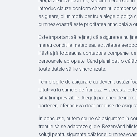
Noi, la air-travel.com.ua, sfătuim mereu clienții 
introduc clauze conform cărora nu compensează 
asigurare, ci un motiv pentru a alege o poliță c
dumneavoastră este prioritatea principală a oric
Este important să rețineți că asigurarea nu țin
mereu condițiile meteo sau activitatea aeropor
Păstrați întotdeauna contactele companiei de asig
persoanele apropiate. Când planificați o călăto
toate datele să fie sincronizate.
Tehnologiile de asigurare au devenit astăzi foart
Uitați-vă la sumele de franciză — aceasta este p
situații imprevizibile. Alegeți parteneri de înc
parteneri, oferindu-vă doar produse de asigurar
În concluzie, putem spune că asigurarea în con
trebuie să se adapteze și ele. Rezervând bilete 
soluții pentru siguranța călătoriei dumneavoastr