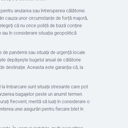
e pentru anularea sau întreruperea călătoriei.
din cauza unor circumstanțe de forță majoră,
țelegeți că nu orice poliță de bază conține
iau în considerare situația geopolitică
e de pandemii sau situații de urgență locale.
nătate depășește bugetul anual de călătorie.
de destinație. Aceasta este garanția că, la
l la îmbarcare sunt situații stresante care pot
ârzierea bagajelor peste un anumit termen.
ați frecvent, merită să luați în considerare o
iterea unei asigurări pentru fiecare bilet în