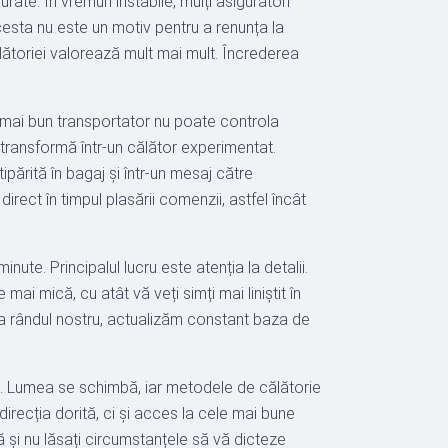
urate. În vremuri instabile, mulți asigurători
cesta nu este un motiv pentru a renunța la
ălătoriei valorează mult mai mult. Încrederea
l mai bun transportator nu poate controla
transformă într-un călător experimentat.
ipărită în bagaj și într-un mesaj către
rect în timpul plasării comenzii, astfel încât
nute. Principalul lucru este atenția la detalii.
ai mică, cu atât vă veți simți mai liniștit în
i, la rândul nostru, actualizăm constant baza de
ră. Lumea se schimbă, iar metodele de călătorie
direcția dorită, ci și acces la cele mai bune
ră și nu lăsați circumstanțele să vă dicteze