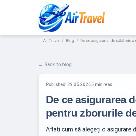
Air Travel
Blog
De ce asigurarea de călătorie a 
← Back to blog
Published:
29.05.2026
5 min read
De ce asigurarea d
pentru zborurile de
Aflați cum să alegeți o asigurare 