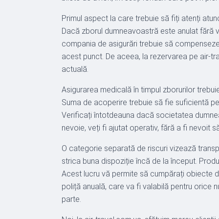
Primul aspect la care trebuie să fiți atenți atu
Dacă zborul dumneavoastră este anulat fără vi
compania de asigurări trebuie să compenseze che
acest punct. De aceea, la rezervarea pe air-tr
actuală.
Asigurarea medicală în timpul zborurilor trebuie
Suma de acoperire trebuie să fie suficientă pent
Verificați întotdeauna dacă societatea dumneav
nevoie, veți fi ajutat operativ, fără a fi nevoit să 
O categorie separată de riscuri vizează transpor
strica buna dispoziție încă de la început. Pro
Acest lucru vă permite să cumpărați obiecte de
poliță anuală, care va fi valabilă pentru orice n
parte.