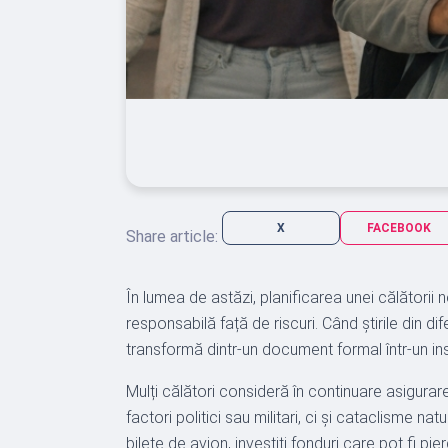
X
FACEBOOK
Share article:
În lumea de astăzi, planificarea unei călătorii
responsabilă față de riscuri. Când știrile din dif
transformă dintr-un document formal într-un ins
Mulți călători consideră în continuare asigurar
factori politici sau militari, ci și cataclisme n
bilete de avion, investiți fonduri care pot fi p