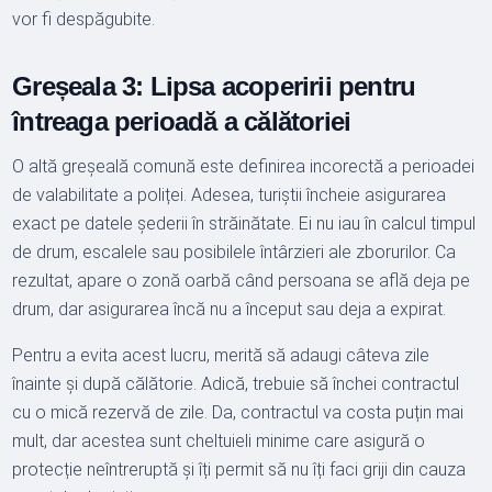
vor fi despăgubite.
Greșeala 3: Lipsa acoperirii pentru
întreaga perioadă a călătoriei
O altă greșeală comună este definirea incorectă a perioadei
de valabilitate a poliței. Adesea, turiștii încheie asigurarea
exact pe datele șederii în străinătate. Ei nu iau în calcul timpul
de drum, escalele sau posibilele întârzieri ale zborurilor. Ca
rezultat, apare o zonă oarbă când persoana se află deja pe
drum, dar asigurarea încă nu a început sau deja a expirat.
Pentru a evita acest lucru, merită să adaugi câteva zile
înainte și după călătorie. Adică, trebuie să închei contractul
cu o mică rezervă de zile. Da, contractul va costa puțin mai
mult, dar acestea sunt cheltuieli minime care asigură o
protecție neîntreruptă și îți permit să nu îți faci griji din cauza