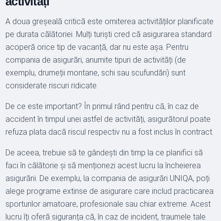
activități
A doua greșeală critică este omiterea activităților planificate
pe durata călătoriei. Mulți turiști cred că asigurarea standard
acoperă orice tip de vacanță, dar nu este așa. Pentru
compania de asigurări, anumite tipuri de activități (de
exemplu, drumeții montane, schi sau scufundări) sunt
considerate riscuri ridicate.
De ce este important? În primul rând pentru că, în caz de
accident în timpul unei astfel de activități, asigurătorul poate
refuza plata dacă riscul respectiv nu a fost inclus în contract.
De aceea, trebuie să te gândești din timp la ce planifici să
faci în călătorie și să menționezi acest lucru la încheierea
asigurării. De exemplu, la compania de asigurări UNIQA, poți
alege programe extinse de asigurare care includ practicarea
sporturilor amatoare, profesionale sau chiar extreme. Acest
lucru îți oferă siguranța că, în caz de incident, traumele tale