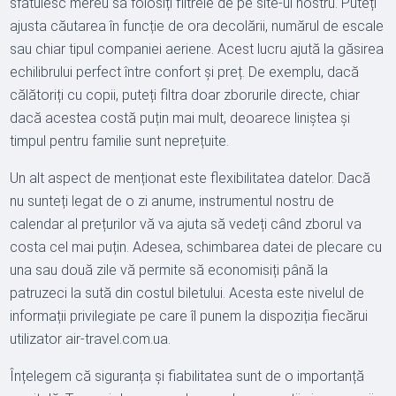
sfătuiesc mereu să folosiți filtrele de pe site-ul nostru. Puteți
ajusta căutarea în funcție de ora decolării, numărul de escale
sau chiar tipul companiei aeriene. Acest lucru ajută la găsirea
echilibrului perfect între confort și preț. De exemplu, dacă
călătoriți cu copii, puteți filtra doar zborurile directe, chiar
dacă acestea costă puțin mai mult, deoarece liniștea și
timpul pentru familie sunt neprețuite.
Un alt aspect de menționat este flexibilitatea datelor. Dacă
nu sunteți legat de o zi anume, instrumentul nostru de
calendar al prețurilor vă va ajuta să vedeți când zborul va
costa cel mai puțin. Adesea, schimbarea datei de plecare cu
una sau două zile vă permite să economisiți până la
patruzeci la sută din costul biletului. Acesta este nivelul de
informații privilegiate pe care îl punem la dispoziția fiecărui
utilizator air-travel.com.ua.
Înțelegem că siguranța și fiabilitatea sunt de o importanță