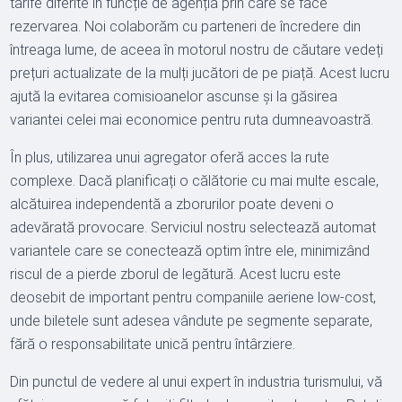
tarife diferite în funcție de agenția prin care se face
rezervarea. Noi colaborăm cu parteneri de încredere din
întreaga lume, de aceea în motorul nostru de căutare vedeți
prețuri actualizate de la mulți jucători de pe piață. Acest lucru
ajută la evitarea comisioanelor ascunse și la găsirea
variantei celei mai economice pentru ruta dumneavoastră.
În plus, utilizarea unui agregator oferă acces la rute
complexe. Dacă planificați o călătorie cu mai multe escale,
alcătuirea independentă a zborurilor poate deveni o
adevărată provocare. Serviciul nostru selectează automat
variantele care se conectează optim între ele, minimizând
riscul de a pierde zborul de legătură. Acest lucru este
deosebit de important pentru companiile aeriene low-cost,
unde biletele sunt adesea vândute pe segmente separate,
fără o responsabilitate unică pentru întârziere.
Din punctul de vedere al unui expert în industria turismului, vă