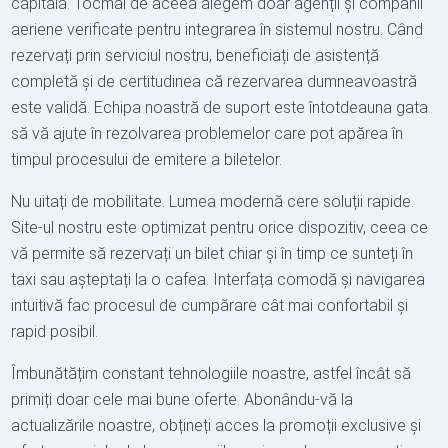
capitală. Tocmai de aceea alegem doar agenții și companii
aeriene verificate pentru integrarea în sistemul nostru. Când
rezervați prin serviciul nostru, beneficiați de asistență
completă și de certitudinea că rezervarea dumneavoastră
este validă. Echipa noastră de suport este întotdeauna gata
să vă ajute în rezolvarea problemelor care pot apărea în
timpul procesului de emitere a biletelor.
Nu uitați de mobilitate. Lumea modernă cere soluții rapide.
Site-ul nostru este optimizat pentru orice dispozitiv, ceea ce
vă permite să rezervați un bilet chiar și în timp ce sunteți în
taxi sau așteptați la o cafea. Interfața comodă și navigarea
intuitivă fac procesul de cumpărare cât mai confortabil și
rapid posibil.
Îmbunătățim constant tehnologiile noastre, astfel încât să
primiți doar cele mai bune oferte. Abonându-vă la
actualizările noastre, obțineți acces la promoții exclusive și