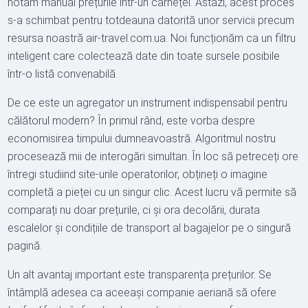
notăm manual prețurile într-un carnețel. Astăzi, acest proces
s-a schimbat pentru totdeauna datorită unor servicii precum
resursa noastră air-travel.com.ua. Noi funcționăm ca un filtru
inteligent care colectează date din toate sursele posibile
într-o listă convenabilă.
De ce este un agregator un instrument indispensabil pentru
călătorul modern? În primul rând, este vorba despre
economisirea timpului dumneavoastră. Algoritmul nostru
procesează mii de interogări simultan. În loc să petreceți ore
întregi studiind site-urile operatorilor, obțineți o imagine
completă a pieței cu un singur clic. Acest lucru vă permite să
comparați nu doar prețurile, ci și ora decolării, durata
escalelor și condițiile de transport al bagajelor pe o singură
pagină.
Un alt avantaj important este transparența prețurilor. Se
întâmplă adesea ca aceeași companie aeriană să ofere