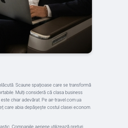
ă plăcută. Scaune spațioase care se transformă
fortabile. Mulți consideră că clasa business
 este chiar adevărat. Pe air-travel.com.ua
preț care abia depășește costul clasei econom.
astic. Companiile aeriene utilizează prețuri