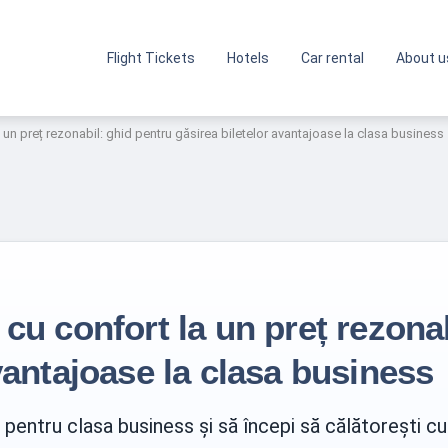
Flight Tickets
Hotels
Car rental
About u
 un preț rezonabil: ghid pentru găsirea biletelor avantajoase la clasa business
cu confort la un preț rezona
vantajoase la clasa business
s pentru clasa business și să începi să călătorești c