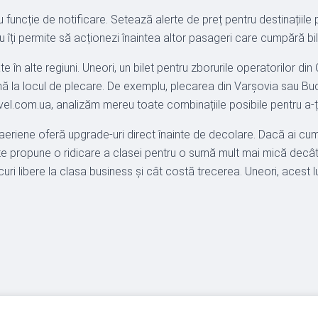
uncție de notificare. Setează alerte de preț pentru destinațiile 
ru îți permite să acționezi înaintea altor pasageri care cumpără bi
 în alte regiuni. Uneori, un bilet pentru zborurile operatorilor di
i până la locul de plecare. De exemplu, plecarea din Varșovia sa
ravel.com.ua, analizăm mereu toate combinațiile posibile pentru a-
le aeriene oferă upgrade-uri direct înainte de decolare. Dacă ai cu
te propune o ridicare a clasei pentru o sumă mult mai mică decât ar f
curi libere la clasa business și cât costă trecerea. Uneori, acest 