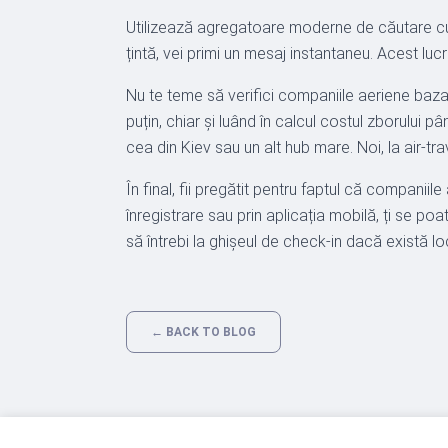
Utilizează agregatoare moderne de căutare cu f
țintă, vei primi un mesaj instantaneu. Acest luc
Nu te teme să verifici companiile aeriene bazate
puțin, chiar și luând în calcul costul zborulu
cea din Kiev sau un alt hub mare. Noi, la air-t
În final, fii pregătit pentru faptul că companii
înregistrare sau prin aplicația mobilă, ți se poa
să întrebi la ghișeul de check-in dacă există lo
← BACK TO BLOG