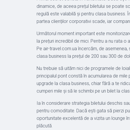
dinamice, de aceea prețul biletului se poate sc
regulă este valabilă și pentru clasa business. 
partea clienților corporativi scade, iar compan
Următorul moment important este monitorizarea 
la prețuri incredibil de mici. Pentru a nu rata 
Pe air-travel.com.ua încercăm, de asemenea, să
clasa business la prețul de 200 sau 300 de dola
Nu trebuie să uităm nici de programele de loial
principalul pont constă în acumularea de mile pr
upgrade la clasa business, chiar fără a te ridic
cumperi mile și să le schimbi pe un bilet la cla
Ia în considerare strategia biletului deschis 
pentru comoditate. Dacă ești gata să pierzi puț
oportunitate excelentă de a vizita un lounge î
plăcută.