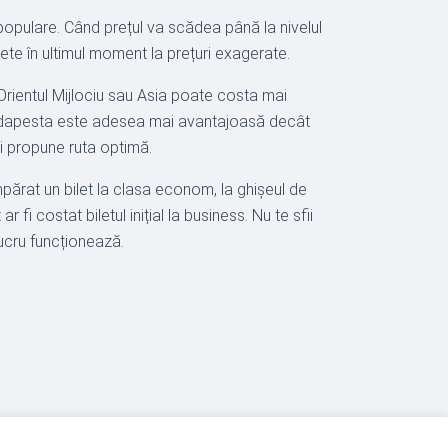
populare. Când prețul va scădea până la nivelul
lete în ultimul moment la prețuri exagerate.
n Orientul Mijlociu sau Asia poate costa mai
u Budapesta este adesea mai avantajoasă decât
ți propune ruta optimă.
mpărat un bilet la clasa econom, la ghișeul de
i costat biletul inițial la business. Nu te sfii
lucru funcționează.