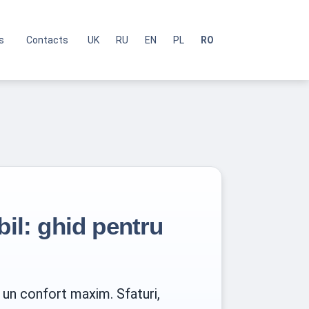
s
Contacts
UK
RU
EN
PL
RO
bil: ghid pentru
u un confort maxim. Sfaturi,