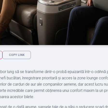
COPY LINK
 zbor lung să se transforme dintr-o probă epuizantă într-o odihn
 chefi bucătari, înregistrare prioritară și acces la zone lounge con
ilor de carduri de aur ale companiilor aeriene, dar acest lucru nu
erte incredibile care permit obținerea unui confort maxim la un 
area acestor bilete.
i legat de o dată anume, șansele tale de a găsi o reducere scad dr