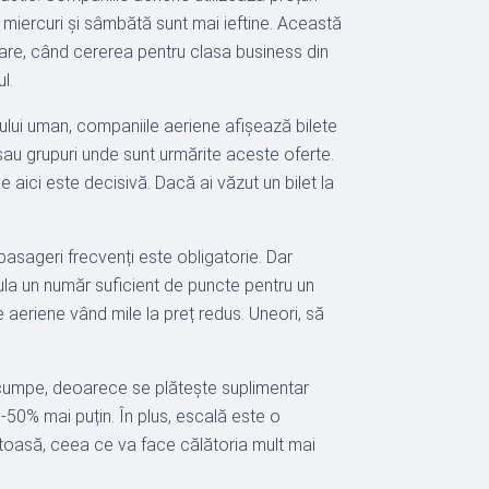
, miercuri și sâmbătă sunt mai ieftine. Această
olare, când cererea pentru clasa business din
l.
ului uman, companiile aeriene afișează bilete
 sau grupuri unde sunt urmărite aceste oferte.
aici este decisivă. Dacă ai văzut un bilet la
pasageri frecvenți este obligatorie. Dar
umula un număr suficient de puncte pentru un
e aeriene vând mile la preț redus. Uneori, să
i scumpe, deoarece se plătește suplimentar
-50% mai puțin. În plus, escală este o
ustoasă, ceea ce va face călătoria mult mai