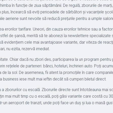
himba în funcție de ziua săptămânii. De regulă, zborurile de marți
În plus, încearcă să eviți perioadele de sărbători și vacanțele șc
iile aeriene sunt nevoite să reducă prețurile pentru a umple salonu
erorilor tarifare. Uneori, din cauza erorilor tehnice sau a factor
o astfel de șansă, merită să te abonezi la newslettere specializate
 evidențiem cele mai avantajoase variante, dar viteza de reacție 
ri, nu ezita, rezervă imediat.
itate. Chiar dacă nu zbori des, participarea la un program pentru 
in rețelele de parteneri: bănci, hoteluri, închirieri auto. Poți ac
a de la sol. De asemenea, fii atent la promoțiile în care companiil
sa business iese mult mai ieftin decât să cumperi biletul direct.
sau a zborurilor cu escală. Zborurile directe sunt întotdeauna ma
in mai mult timp cu o escală, poți găsi variante care costă cu 30
ntr-un aeroport de tranzit, unde poți face un duș și lua o masă g