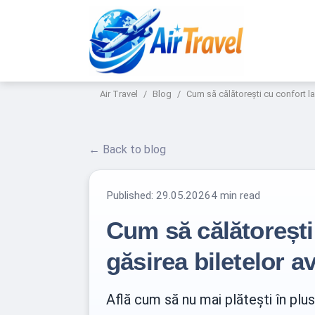
Air Travel
Blog
Cum să călătorești cu confort la
← Back to blog
Published:
29.05.2026
4 min read
Cum să călătorești 
găsirea biletelor a
Află cum să nu mai plătești în plu