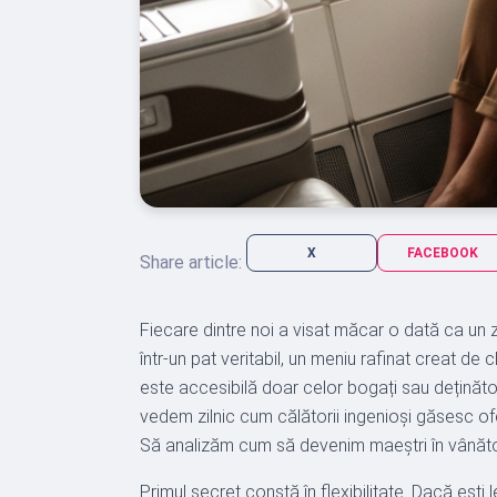
X
FACEBOOK
Share article:
Fiecare dintre noi a visat măcar o dată ca un
într-un pat veritabil, un meniu rafinat creat de
este accesibilă doar celor bogați sau deținător
vedem zilnic cum călătorii ingenioși găsesc of
Să analizăm cum să devenim maeștri în vânăto
Primul secret constă în flexibilitate. Dacă eșt