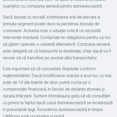
nuanțelor cu compania aeriană pentru dumneavoastră.
Dacă zburați cu escală, schimbarea orei de plecare a
primului segment poate duce la pierderea zborului de
conexiune. Aceasta este o situație critică ce necesită
intervenție imediată. Contactați-ne obligatoriu pentru ca noi
să găsim operativ o variantă alternativă. Compania aeriană
este obligată să vă transporte la destinație, chiar dacă va fi
nevoie să vă transfere pe avionul altui transportator.
Este important să vă cunoașteți drepturile conform
reglementărilor. Dacă modificarea orarului a avut loc cu mai
puțin de 14 zile înainte de zbor, puteți conta pe o
compensație financiară, în funcție de distanța zborului și
durata întârzierii. Suntem întotdeauna gata să vă consultăm
cu privire la faptul dacă cazul dumneavoastră se încadrează
în prevederile legii. Încrederea dumneavoastră în timpul
călătoriei este prioritatea noastră.