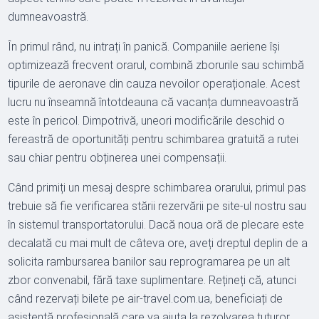
dumneavoastră.
În primul rând, nu intrați în panică. Companiile aeriene își
optimizează frecvent orarul, combină zborurile sau schimbă
tipurile de aeronave din cauza nevoilor operaționale. Acest
lucru nu înseamnă întotdeauna că vacanța dumneavoastră
este în pericol. Dimpotrivă, uneori modificările deschid o
fereastră de oportunități pentru schimbarea gratuită a rutei
sau chiar pentru obținerea unei compensații.
Când primiți un mesaj despre schimbarea orarului, primul pas
trebuie să fie verificarea stării rezervării pe site-ul nostru sau
în sistemul transportatorului. Dacă noua oră de plecare este
decalată cu mai mult de câteva ore, aveți dreptul deplin de a
solicita rambursarea banilor sau reprogramarea pe un alt
zbor convenabil, fără taxe suplimentare. Rețineți că, atunci
când rezervați bilete pe air-travel.com.ua, beneficiați de
asistență profesională care va ajuta la rezolvarea tuturor