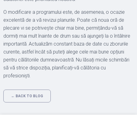
O modificare a programului este, de asemenea, o ocazie
excelentă de a vă revizui planurile. Poate că noua oră de
plecare vi se potrivește chiar mai bine, permițându-vă să
dormiți mai mult înainte de drum sau să ajungeți la o întâlnire
importantă. Actualizăm constant baza de date cu zborurile
curente, astfel încât să puteți alege cele mai bune opțiuni
pentru călătoriile dumneavoastră. Nu lăsați micile schimbări
să vă strice dispoziția, planificați-vă călătoria cu
profesioniști.
← BACK TO BLOG