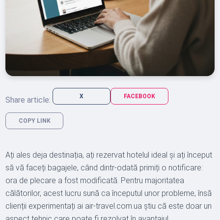
X
FACEBOOK
Share article:
COPY LINK
Ați ales deja destinația, ați rezervat hotelul ideal și ați început
să vă faceți bagajele, când dintr-odată primiți o notificare:
ora de plecare a fost modificată. Pentru majoritatea
călătorilor, acest lucru sună ca începutul unor probleme, însă
clienții experimentați ai air-travel.com.ua știu că este doar un
aspect tehnic care poate fi rezolvat în avantajul