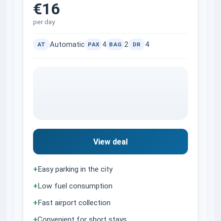
€16
per day
Automatic
4
2
4
AT
PAX
BAG
DR
View deal
+
Easy parking in the city
+
Low fuel consumption
+
Fast airport collection
+
Convenient for short stays