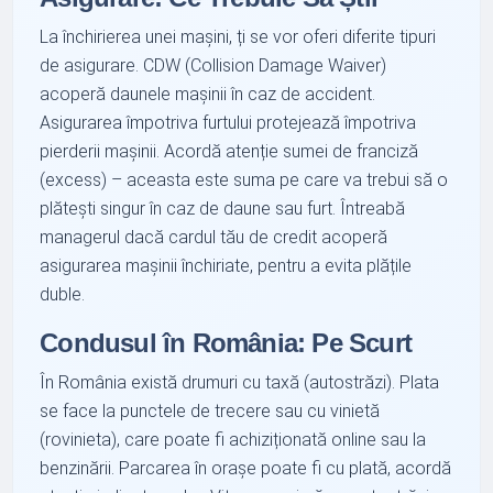
La închirierea unei mașini, ți se vor oferi diferite tipuri
de asigurare. CDW (Collision Damage Waiver)
acoperă daunele mașinii în caz de accident.
Asigurarea împotriva furtului protejează împotriva
pierderii mașinii. Acordă atenție sumei de franciză
(excess) – aceasta este suma pe care va trebui să o
plătești singur în caz de daune sau furt. Întreabă
managerul dacă cardul tău de credit acoperă
asigurarea mașinii închiriate, pentru a evita plățile
duble.
Condusul în România: Pe Scurt
În România există drumuri cu taxă (autostrăzi). Plata
se face la punctele de trecere sau cu vinietă
(rovinieta), care poate fi achiziționată online sau la
benzinării. Parcarea în orașe poate fi cu plată, acordă