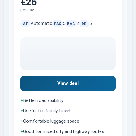
€26
per day
Automatic
5
2
5
AT
PAX
BAG
DR
View deal
+
Better road visibility
+
Useful for family travel
+
Comfortable luggage space
+
Good for mixed city and highway routes