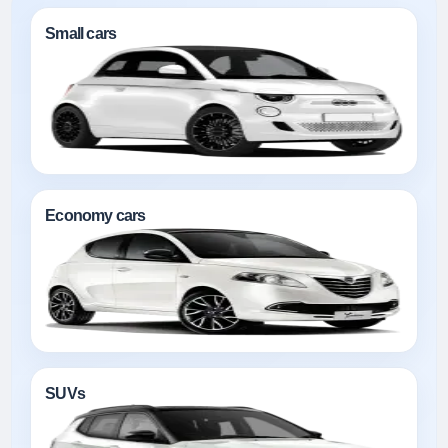
Small cars
Economy cars
SUVs