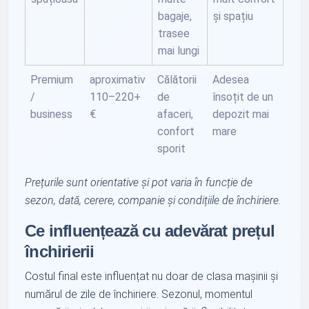
bagaje,
și spațiu
trasee
mai lungi
Premium
aproximativ
Călătorii
Adesea
/
110–220+
de
însoțit de un
business
€
afaceri,
depozit mai
confort
mare
sporit
Prețurile sunt orientative și pot varia în funcție de
sezon, dată, cerere, companie și condițiile de închiriere.
Ce influențează cu adevărat prețul
închirierii
Costul final este influențat nu doar de clasa mașinii și
numărul de zile de închiriere. Sezonul, momentul