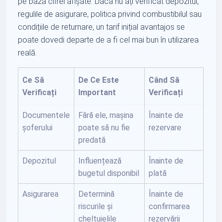
pe baza cifrei afișate. Dacă nu ați verificat depozitul,
regulile de asigurare, politica privind combustibilul sau
condițiile de returnare, un tarif inițial avantajos se
poate dovedi departe de a fi cel mai bun în utilizarea
reală.
Ce Să
De Ce Este
Când Să
Verificați
Important
Verificați
Documentele
Fără ele, mașina
Înainte de
șoferului
poate să nu fie
rezervare
predată
Depozitul
Influențează
Înainte de
bugetul disponibil
plată
Asigurarea
Determină
Înainte de
riscurile și
confirmarea
cheltuielile
rezervării