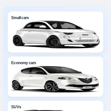
Small cars
Economy cars
SUVs