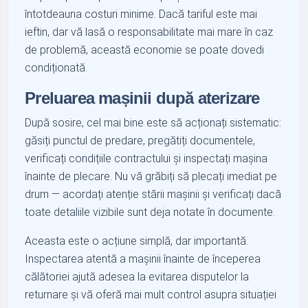
întotdeauna costuri minime. Dacă tariful este mai
ieftin, dar vă lasă o responsabilitate mai mare în caz
de problemă, această economie se poate dovedi
condiționată.
Preluarea mașinii după aterizare
După sosire, cel mai bine este să acționați sistematic:
găsiți punctul de predare, pregătiți documentele,
verificați condițiile contractului și inspectați mașina
înainte de plecare. Nu vă grăbiți să plecați imediat pe
drum — acordați atenție stării mașinii și verificați dacă
toate detaliile vizibile sunt deja notate în documente.
Aceasta este o acțiune simplă, dar importantă.
Inspectarea atentă a mașinii înainte de începerea
călătoriei ajută adesea la evitarea disputelor la
returnare și vă oferă mai mult control asupra situației