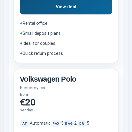
View deal
+
Rental office
+
Small deposit plans
+
Ideal for couples
+
Quick return process
Volkswagen Polo
Economy car
from
€20
per day
Automatic
5
2
5
AT
PAX
BAG
DR