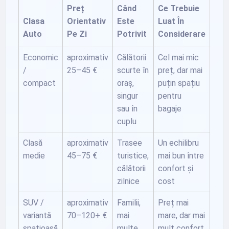
Preț
Când
Ce Trebuie
Clasa
Orientativ
Este
Luat În
Auto
Pe Zi
Potrivit
Considerare
Economic
aproximativ
Călătorii
Cel mai mic
/
25–45 €
scurte în
preț, dar mai
compact
oraș,
puțin spațiu
singur
pentru
sau în
bagaje
cuplu
Clasă
aproximativ
Trasee
Un echilibru
medie
45–75 €
turistice,
mai bun între
călătorii
confort și
zilnice
cost
SUV /
aproximativ
Familii,
Preț mai
variantă
70–120+ €
mai
mare, dar mai
spațioasă
multe
mult confort