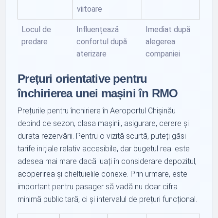
viitoare
Locul de
Influențează
Imediat după
predare
confortul după
alegerea
aterizare
companiei
Prețuri orientative pentru
închirierea unei mașini în RMO
Prețurile pentru închiriere în Aeroportul Chișinău
depind de sezon, clasa mașinii, asigurare, cerere și
durata rezervării. Pentru o vizită scurtă, puteți găsi
tarife inițiale relativ accesibile, dar bugetul real este
adesea mai mare dacă luați în considerare depozitul,
acoperirea și cheltuielile conexe. Prin urmare, este
important pentru pasager să vadă nu doar cifra
minimă publicitară, ci și intervalul de prețuri funcțional.