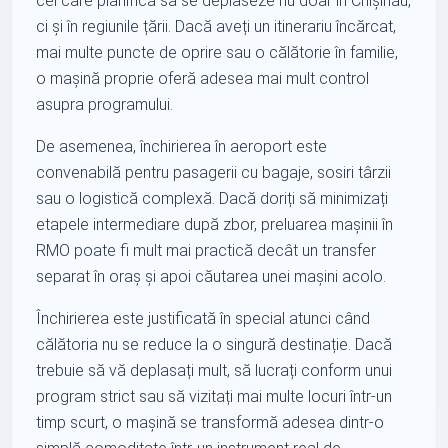
cei care planifică să se deplaseze nu doar în Chișinău,
ci și în regiunile țării. Dacă aveți un itinerariu încărcat,
mai multe puncte de oprire sau o călătorie în familie,
o mașină proprie oferă adesea mai mult control
asupra programului.
De asemenea, închirierea în aeroport este
convenabilă pentru pasagerii cu bagaje, sosiri târzii
sau o logistică complexă. Dacă doriți să minimizați
etapele intermediare după zbor, preluarea mașinii în
RMO poate fi mult mai practică decât un transfer
separat în oraș și apoi căutarea unei mașini acolo.
Închirierea este justificată în special atunci când
călătoria nu se reduce la o singură destinație. Dacă
trebuie să vă deplasați mult, să lucrați conform unui
program strict sau să vizitați mai multe locuri într-un
timp scurt, o mașină se transformă adesea dintr-o