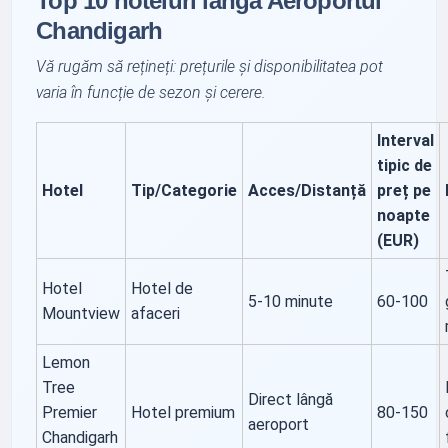
Top 10 hoteluri lângă Aeroportul
Chandigarh
Vă rugăm să rețineți: prețurile și disponibilitatea pot
varia în funcție de sezon și cerere.
Interval
tipic de
Hotel
Tip/Categorie
Acces/Distanță
preț pe
noapte
(EUR)
Hotel
Hotel de
5-10 minute
60-100
Mountview
afaceri
Lemon
Tree
Direct lângă
Premier
Hotel premium
80-150
aeroport
Chandigarh