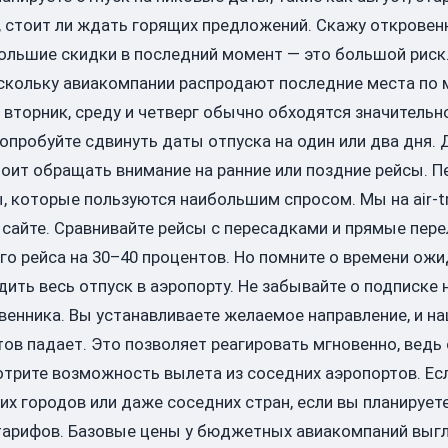
, стоит ли ждать горящих предложений. Скажу откровенн
ольшие скидки в последний момент — это большой риск.
поскольку авиакомпании распродают последние места по
 вторник, среду и четверг обычно обходятся значительн
попробуйте сдвинуть даты отпуска на один или два дня
оит обращать внимание на ранние или поздние рейсы. Пе
, которые пользуются наибольшим спросом. Мы на air-t
сайте. Сравнивайте рейсы с пересадками и прямые пере
о рейса на 30–40 процентов. Но помните о времени ожи
ить весь отпуск в аэропорту. Не забывайте о подписке
енника. Вы устанавливаете желаемое направление, и н
тов падает. Это позволяет реагировать мгновенно, ве
отрите возможность вылета из соседних аэропортов. Ес
их городов или даже соседних стран, если вы планирует
 тарифов. Базовые цены у бюджетных авиакомпаний выгл