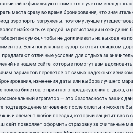
Подсчитайте финальную стоимость с учетом всех дополн
ать места сразу во время бронирования, что значитель
ериод аэропорты загружены, поэтому лучше путешествова
озволяет избежать очередей на регистрации и ожидания 
габаритам сумки, чтобы не доплачивать на выходе на по
ериментов. Если популярные курорты стоят слишком доро
 предлагают отличные условия для отдыха за значител
ний на нашем сайте, которые помогут вам вдохновитьс
тысячам вариантов перелетов от самых надежных авиако
бронирования, изменения даты или выбора лучшего мар
 поиска билетов, с приятного предвкушения отдыха, а н
фессиональный агрегатор — это безопасность ваших данн
те подтверждение мгновенно после оплаты и можете быт
важный элемент любой поездки, который защитит вас в 
аш сайт позволяет оформить страховку за считанные мин
те планирование на потом. Мир открыт для вас, и мы го