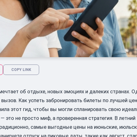
COPY LINK
 мечтает об отдыхе, новых эмоциях и далеких странах. 
вызов. Как успеть забронировать билеты по лучшей цен
вила этот гид, чтобы вы могли спланировать свою идеал
 — это не просто миф, а проверенная стратегия. В летни
радиционно, самые выгодные цены на июньские, июльски
анируете отпуск на пиковые даты, такие как август, ст