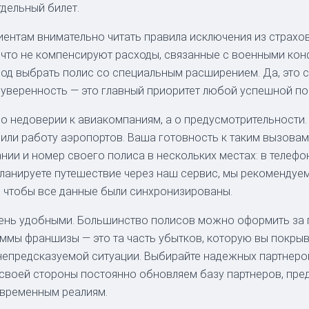
дельный билет.
клиентам внимательно читать правила исключения из страх
 что не компенсируют расходы, связанные с военными кон
вод выбрать полис со специальным расширением. Да, это 
 уверенность — это главный приоритет любой успешной по
 о недоверии к авиакомпаниям, а о предусмотрительности
или работу аэропортов. Ваша готовность к таким вызовам
нии и номер своего полиса в нескольких местах: в телефон
планируете путешествие через наш сервис, мы рекомендуе
 чтобы все данные были синхронизированы.
чень удобными. Большинство полисов можно оформить за пя
уммы франшизы — это та часть убытков, которую вы покры
 непредсказуемой ситуации. Выбирайте надежных партнер
 своей стороны постоянно обновляем базу партнеров, пре
овременным реалиям.