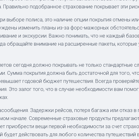
а. Правильно подобранное страхование покрывает эти риск
при выборе полиса, это наличие опции покрытия отмены ил
нуждены изменить планы из-за форс-мажорных обстоятельс
вание и экскурсии. Важно понимать, что не каждый базов
сегда обращайте внимание на расширенные пакеты, которы
етов сегодня должно покрывать не только стандартные слу
. Сумма покрытия должна быть достаточной для того, что
ревышает годовой бюджет путешествия. Всегда проверяйте
ния. Это залог того, что в случае необходимости вам помо
ках.
асообщения. Задержки рейсов, потеря багажа или отказ в 
амом начале. Современные страховые продукты предлагаю
т приобрести вещи первой необходимости за счет страхов
й будет действовать для любого количества путешествий в