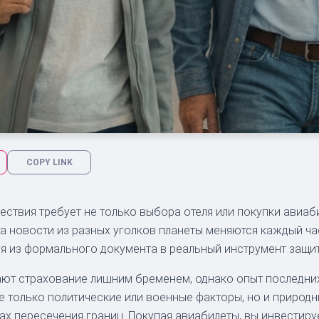
COPY LINK
вия требует не только выбора отеля или покупки авиабилет
а новости из разных уголков планеты меняются каждый час
я из формального документа в реальный инструмент защит
ают страхование лишним бременем, однако опыт последних
е только политические или военные факторы, но и природ
х пересечения границ. Покупая авиабилеты, вы инвестиру