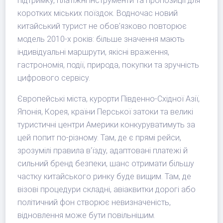
підтримку, платіжні інструменти та пропозиції для
коротких міських поїздок. Водночас новий
китайський турист не обов'язково повторює
модель 2010-х років: більше значення мають
індивідуальні маршрути, якісні враження,
гастрономія, події, природа, покупки та зручність
цифрового сервісу.
Європейські міста, курорти Південно-Східної Азії,
Японія, Корея, країни Перської затоки та великі
туристичні центри Америки конкуруватимуть за
цей попит по-різному. Там, де є прямі рейси,
зрозумілі правила в'їзду, адаптовані платежі й
сильний бренд безпеки, шанс отримати більшу
частку китайського ринку буде вищим. Там, де
візові процедури складні, авіаквитки дорогі або
політичний фон створює невизначеність,
відновлення може бути повільнішим.