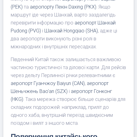
(PEK)
та
аеропорту Пекін Daxing (PKX)
. Якщо
маршрут іде через Шанхай, варто заздалегідь
перевірити інформацію про
аеропорт Шанхай
Pudong (PVG)
і
Шанхай Hongqiao (SHA)
, адже ці
два аеропорти виконують різні ролі в
міжнародних і внутрішніх пересадках.
Південний Китай також залишається важливою
частиною туристичної та ділової карти. Для рейсів
через дельту Перлинної річки релевантними є
аеропорт Гуанчжоу Baiyun (CAN)
,
аеропорт
Шеньчжень Bao'an (SZX)
і
аеропорт Гонконг
(HKG)
. Така мережа створює більше сценаріїв для
складних подорожей: наприклад, приліт до
одного хаба, внутрішній переїзд швидкісним
поїздом і виліт з іншого міста.
Повернення китайського