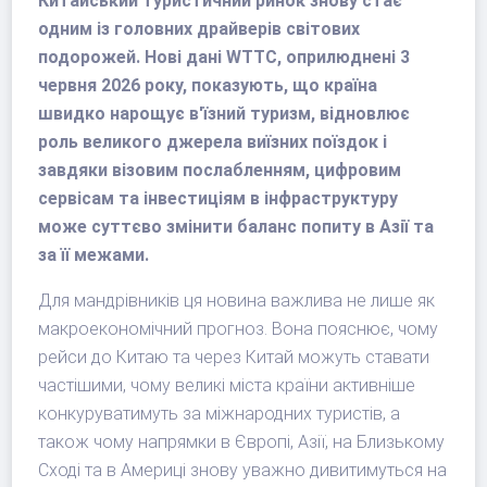
Китайський туристичний ринок знову стає
одним із головних драйверів світових
подорожей. Нові дані WTTC, оприлюднені 3
червня 2026 року, показують, що країна
швидко нарощує в'їзний туризм, відновлює
роль великого джерела виїзних поїздок і
завдяки візовим послабленням, цифровим
сервісам та інвестиціям в інфраструктуру
може суттєво змінити баланс попиту в Азії та
за її межами.
Для мандрівників ця новина важлива не лише як
макроекономічний прогноз. Вона пояснює, чому
рейси до Китаю та через Китай можуть ставати
частішими, чому великі міста країни активніше
конкуруватимуть за міжнародних туристів, а
також чому напрямки в Європі, Азії, на Близькому
Сході та в Америці знову уважно дивитимуться на