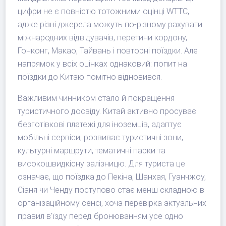
цифри не є повністю тотожними оцінці WTTC,
адже різні джерела можуть по-різному рахувати
міжнародних відвідувачів, перетини кордону,
Гонконг, Макао, Тайвань і повторні поїздки. Але
напрямок у всіх оцінках однаковий: попит на
поїздки до Китаю помітно відновився.
Важливим чинником стало й покращення
туристичного досвіду. Китай активно просуває
безготівкові платежі для іноземців, адаптує
мобільні сервіси, розвиває туристичні зони,
культурні маршрути, тематичні парки та
високошвидкісну залізницю. Для туриста це
означає, що поїздка до Пекіна, Шанхая, Гуанчжоу,
Сіаня чи Ченду поступово стає менш складною в
організаційному сенсі, хоча перевірка актуальних
правил в'їзду перед бронюванням усе одно