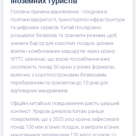
іноземних туристів
Головна причина відновлення - поєднання
політики відкритості, транспортної інфраструктури
та цифрових сервісів. Китай послідовно
розширює безвізові та транзитні режими, щоб
знизити бар'єр для коротких поїздок, ділових
візитів і комбінованих маршрутів через країну.
WTTC зазначає, що візові послаблення вже
охоплюють понад 50 країн у різних форматах,
включно з короткостроковим безвізовим
перебуванням та транзитом до 10 днів для
відповідних мандрівників.
Офіційні китайські повідомлення дають ширший
контекст. Урядові джерела Китаю раніше
повідомляли, що у 2025 році країна зафіксувала
понад 150 млн в'їзних поїздок, а витрати в'їзних
мандрівників перевищили 130 млрд доларів. Ці