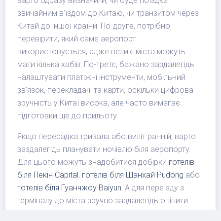
варто одразу визначити, чи буде поїздка
звичайним в'їздом до Китаю, чи транзитом через
Китай до іншої країни. По-друге, потрібно
перевірити, який саме аеропорт
використовується, адже великі міста можуть
мати кілька хабів. По-третє, бажано заздалегідь
налаштувати платіжні інструменти, мобільний
зв'язок, перекладачі та карти, оскільки цифрова
зручність у Китаї висока, але часто вимагає
підготовки ще до прильоту.
Якщо пересадка тривала або виліт ранній, варто
заздалегідь планувати ночівлю біля аеропорту.
Для цього можуть знадобитися добірки
готелів
біля Пекін Capital
,
готелів біля Шанхай Pudong
або
готелів біля Гуанчжоу Baiyun
. А для переїзду з
терміналу до міста зручно заздалегідь оцінити
трансфери з аеропорту Пекіна
чи
трансфери з