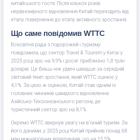
китайського гостя. Після кількох років
нерівномірного відновлення Китай переходить від
етапу повернення до етапу активного зростання.
Що саме повідомив WTTC
Всесвітня рада з подорожей і туризму
повідомила, що сектор Travel & Tourism у Китаї у
2025 році зріс на 9,9% і досяг приблизно 1,8 трлн
доларів. Це більш ніж удвічі швидше за середній
світовий темп зростання, який WTTC оцінює у
4,1%. За цією ж оцінкою, Китай став одним із
головних чинників швидкого відновлення
Азійсько-Тихоокеанського регіону, де
туристичний сектор зріс на 8,1%.
Окремо WTTC звернув увагу на в'їзний туризм. За
його даними, у 2025 році Китай прийняв понад 68
млн міжнародних відвідувачів, що на 15,5%