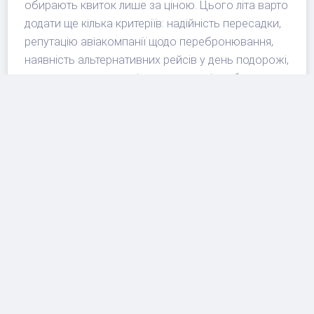
обирають квиток лише за ціною. Цього літа варто
додати ще кілька критеріїв: надійність пересадки,
репутацію авіакомпанії щодо перебронювання,
наявність альтернативних рейсів у день подорожі,
правила повернення і реальну вартість багажу.
Для далеких перельотів краще залишати довші
пересадки, особливо у великих міжнародних
хабах.
Якщо маршрут проходить через регіон із
можливими обмеженнями повітряного простору,
варто перевіряти повідомлення авіакомпанії за
кілька днів до вильоту.
Для сімейних подорожей і круїзів небажано
прилітати в день початку туру або відправлення
судна.
Дешевий квиток з окремими бронюваннями
може стати дорогим, якщо перший рейс