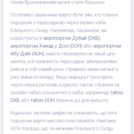
пізнім бронюванням може стати більшою.
Особливо уважними варто бути тим, хто планує
подорожі з пересадкою через великі хаби
Близького Сходу. Наприклад, пасажири, які
користуються
аеропортом Дубай (DXB)
,
аеропортом Хамад у Досі (DOH)
або
аеропортом
Абу-Дабі (AUH)
, мають перевіряти не лише ціну
квитка, а й тривалість пересадки, альтернативні
рейси в той самий день і правила авіакомпанії у
разі зміни розкладу. Якщо маршрут проходить
через кілька регіонів, корисно також стежити за
онлайн-табло конкретного хаба, наприклад
табло
DXB
або
табло DOH
, ближче до дня вильоту.
Водночас квітневі цифри не означають, що літні
подорожі варто масово скасовувати. Навпаки,
IATA показує, що за межами Близького Сходу