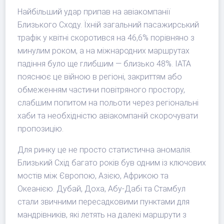
Найбільший удар припав на авіакомпанії
Близького Сходу. Їхній загальний пасажирський
трафік у квітні скоротився на 46,6% порівняно з
минулим роком, а на міжнародних маршрутах
падіння було ще глибшим — близько 48%. IATA
пояснює це війною в регіоні, закриттям або
обмеженням частини повітряного простору,
слабшим попитом на польоти через регіональні
хаби та необхідністю авіакомпаній скорочувати
пропозицію.
Для ринку це не просто статистична аномалія.
Близький Схід багато років був одним із ключових
мостів між Європою, Азією, Африкою та
Океанією. Дубай, Доха, Абу-Дабі та Стамбул
стали звичними пересадковими пунктами для
мандрівників, які летять на далекі маршрути з