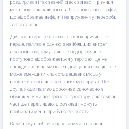
розширився і так званий crack spread — різниця
між ціною авіапального та базовою ціною нафти,
що відображає дефіцит і напруження у переробці
та постачанні.
Для пасажира це важливо з двох причин. По-
перше, паливо є однією з найбільших витрат
авіакомпаній, тому тривале подорожчання
поступово відображається у тарифах. Це не
завжди означає миттєве підвищення всіх цін, але
може зменшити кількість дешевих місць у
продажу, особливо на довгих маршрутах. По-
друге, якщо паливо дорожчає одночасно з
обмеженнями повітряного простору, авіакомпанії
частіше переглядають розклад і можуть
прибирати менш прибуткові частоти.
Саме тому найбільш вразливими є складні