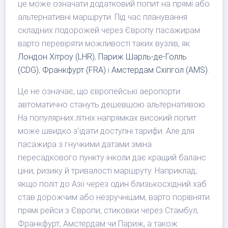
це може означати додатковий попит на прямі або
альтернативні маршрути. Під час планування
складних подорожей через Європу пасажирам
варто перевіряти можливості таких вузлів, як
Лондон Хітроу (LHR)
,
Париж Шарль-де-Голль
(CDG)
,
Франкфурт (FRA)
і
Амстердам Схіпгол (AMS)
.
Це не означає, що європейські аеропорти
автоматично стануть дешевшою альтернативою.
На популярних літніх напрямках високий попит
може швидко з'їдати доступні тарифи. Але для
пасажира з гнучкими датами зміна
пересадкового пункту інколи дає кращий баланс
ціни, ризику й тривалості маршруту. Наприклад,
якщо політ до Азії через один близькосхідний хаб
став дорожчим або незручнішим, варто порівняти
прямі рейси з Європи, стиковки через Стамбул,
Франкфурт, Амстердам чи Париж, а також