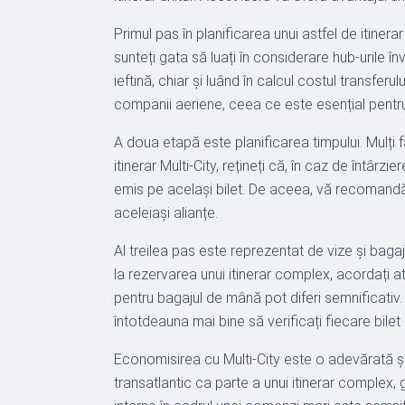
Primul pas în planificarea unui astfel de itiner
sunteți gata să luați în considerare hub-urile î
ieftină, chiar și luând în calcul costul transfe
companii aeriene, ceea ce este esențial pentru
A doua etapă este planificarea timpului. Mulți
itinerar Multi-City, rețineți că, în caz de înt
emis pe același bilet. De aceea, vă recomandăm 
aceleiași alianțe.
Al treilea pas este reprezentat de vize și bagaje
la rezervarea unui itinerar complex, acordați a
pentru bagajul de mână pot diferi semnificativ
întotdeauna mai bine să verificați fiecare bilet 
Economisirea cu Multi-City este o adevărată șt
transatlantic ca parte a unui itinerar complex, 