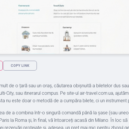
COPY LINK
 mult de o țară sau un oraș, căutarea obișnuită a biletelor dus s
lti-City, sau itinerarul compus. Pe site-ul air-travel.com.ua, ajutăm
sta nu este doar o metodă de a cumpăra bilete, ci un instrument p
tatea de a combina într-o singură comandă până la șase (sau uneo
 Paris la Roma și, în final, vă întoarceți acasă din Milano. În loc s
unei rezervări protejate și, adesea, un preț mai mic pentru zborul ge