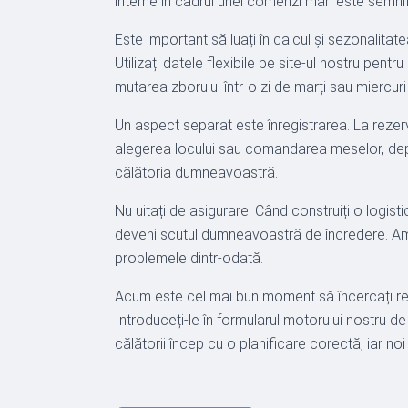
interne în cadrul unei comenzi mari este semnif
Este important să luați în calcul și sezonalita
Utilizați datele flexibile pe site-ul nostru p
mutarea zborului într-o zi de marți sau miercuri
Un aspect separat este înregistrarea. La rezerv
alegerea locului sau comandarea meselor, depar
călătoria dumneavoastră.
Nu uitați de asigurare. Când construiți o logist
deveni scutul dumneavoastră de încredere. Am i
problemele dintr-odată.
Acum este cel mai bun moment să încercați rezer
Introduceți-le în formularul motorului nostru de
călătorii încep cu o planificare corectă, iar n