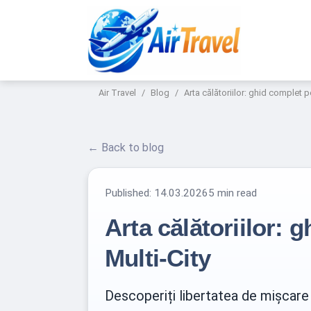
Air Travel
Blog
Arta călătoriilor: ghid complet p
← Back to blog
Published:
14.03.2026
5 min read
Arta călătoriilor: 
Multi-City
Descoperiți libertatea de mișcare 