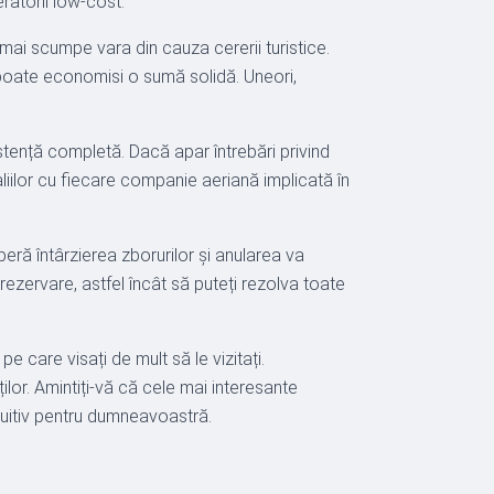
ratorii low-cost.
 mai scumpe vara din cauza cererii turistice.
ă poate economisi o sumă solidă. Uneori,
istență completă. Dacă apar întrebări privind
iilor cu fiecare companie aeriană implicată în
peră întârzierea zborurilor și anularea va
ezervare, astfel încât să puteți rezolva toate
 care visați de mult să le vizitați.
ilor. Amintiți-vă că cele mai interesante
ntuitiv pentru dumneavoastră.