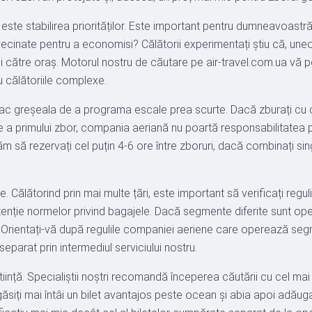
ar este stabilirea priorităților. Este important pentru dumneavoast
nvecinate pentru a economisi? Călătorii experimentați știu că, une
rului către oraș. Motorul nostru de căutare pe air-travel.com.ua vă
 călătoriile complexe.
 fac greșeala de a programa escale prea scurte. Dacă zburați cu co
ârziere a primului zbor, compania aeriană nu poartă responsabilitat
să rezervați cel puțin 4-6 ore între zboruri, dacă combinați singu
. Călătorind prin mai multe țări, este important să verificați reguli
tenție normelor privind bagajele. Dacă segmente diferite sunt oper
. Orientați-vă după regulile companiei aeriene care operează segm
separat prin intermediul serviciului nostru.
iință. Specialiștii noștri recomandă începerea căutării cu cel ma
găsiți mai întâi un bilet avantajos peste ocean și abia apoi adăugaț