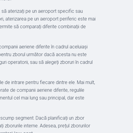
ră să aterizați pe un aeroport specific sau
ori, aterizarea pe un aeroport periferic este mai
 permite să comparați diferite combinații de
mpanii aeriene diferite în cadrul aceluiași
ea pentru zborul următor dacă acesta nu este
ri operatorii, sau să alegeți zboruri în cadrul
le de intrare pentru fiecare dintre ele. Mai mult,
ate de companii aeriene diferite, regulile
entul cel mai lung sau principal, dar este
i scump segment. Dacă planificați un zbor
i zborurile interne. Adesea, prețul zborurilor