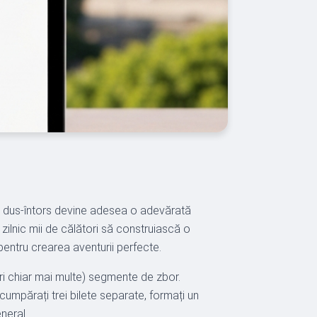
au dus-întors devine adesea o adevărată
 zilnic mii de călători să construiască o
entru crearea aventurii perfecte.
ri chiar mai multe) segmente de zbor.
ă cumpărați trei bilete separate, formați un
neral.