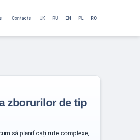
s
Contacts
UK
RU
EN
PL
RO
a zborurilor de tip
 cum să planificați rute complexe,