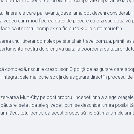
icativ mai mic decât cel al biletelor cumpărate separat de la ope
tea. Itinerarele care par avantajoase iarna pot deveni considerabil
entru a vedea cum modificarea datei de plecare cu o zi sau două v
 face ca itinerarul complex să fie cu 20-30 la sută mai ieftin.
area unui itinerar complex pe site-ul air-travel.com.ua, primiți as
tamentul nostru de clienți va ajuta la coordonarea tuturor detal
ică complexă, riscurile cresc ușor. O poliță de asigurare care aco
ntegrat cele mai bune soluții de asigurare direct în procesul de r
varea Multi-City pe cont propriu. Începeți prin a alege orașele pe
 căutare, setați datele și vedeți cum se deschide lumea posibilităț
oi am făcut totul pentru ca acest proces să fie cât mai simplu și i