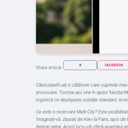
X
FACEBOOK
Share article:
Când planificați o călătorie care cuprinde mai
provocare. Tocmai aici vine în ajutor funcția Mu
logistică ce depășește soluțiile standard. Ace
Ce este o rezervare Multi-City? Este posibili
Imaginați-vă: zburați din Kiev la Paris, apoi din
itinerar unitar. Acest lucru vă oferă avantajul 